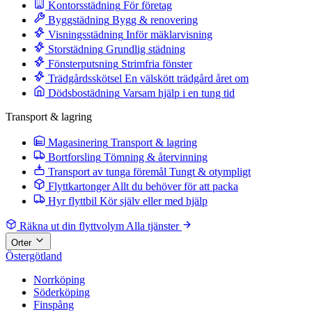
Kontorsstädning
För företag
Byggstädning
Bygg & renovering
Visningsstädning
Inför mäklarvisning
Storstädning
Grundlig städning
Fönsterputsning
Strimfria fönster
Trädgårdsskötsel
En välskött trädgård året om
Dödsbostädning
Varsam hjälp i en tung tid
Transport & lagring
Magasinering
Transport & lagring
Bortforsling
Tömning & återvinning
Transport av tunga föremål
Tungt & otympligt
Flyttkartonger
Allt du behöver för att packa
Hyr flyttbil
Kör själv eller med hjälp
Räkna ut din flyttvolym
Alla tjänster
Orter
Östergötland
Norrköping
Söderköping
Finspång