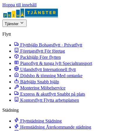
Hoppa till innehåll
Tjänster
Flytt
Flytthjälp
Bohagsflytt · Privatflytt
Företagsflytt
För företag
Packhjälp
Före flytten
Pianoflytt & tunga lyft
Specialtransport
Utlandsflytt
Internationell flytt
Dödsbo & tömning
Med omtanke
Bärhjälp
Snabb hjälp
Montering
Möbelservice
Express & akutflytt
Snabbt på plats
Kontorsflytt
Flytta arbetsplatsen
Städning
Flyttstädning
Städning
Hemstädning
Återkommande städning