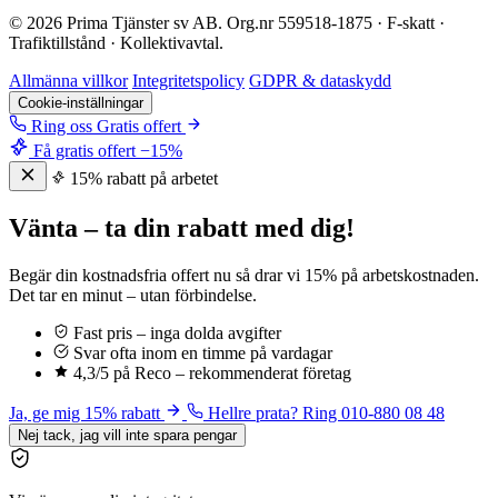
© 2026 Prima Tjänster sv AB. Org.nr 559518-1875 · F-skatt ·
Trafiktillstånd · Kollektivavtal.
Allmänna villkor
Integritetspolicy
GDPR & dataskydd
Cookie-inställningar
Ring oss
Gratis offert
Få gratis offert
−15%
15% rabatt på arbetet
Vänta – ta din rabatt med dig!
Begär din kostnadsfria offert nu så drar vi 15% på arbetskostnaden.
Det tar en minut – utan förbindelse.
Fast pris – inga dolda avgifter
Svar ofta inom en timme på vardagar
4,3/5 på Reco – rekommenderat företag
Ja, ge mig 15% rabatt
Hellre prata? Ring 010-880 08 48
Nej tack, jag vill inte spara pengar