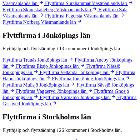
Västmanlands län
Flyttfirma Surahammar
Västmanlands län
Flyttfirma Skinnskatteberg
Västmanlands län
Flyttfirma Sala
Västmanlands län
Flyttfirma Fagersta
Västmanlands län
Flyttfirma Norberg
Västmanlands län
Flyttfirma i Jönköpings län
Flytthjälp och flyttstädning i 13 kommuner i Jönköpings län.
Flyttfirma Tranås
Jönköpings län
Flyttfirma Aneby
Jönköpings
län
Flyttfirma Eksjö
Jönköpings län
Flyttfirma Nässjö
Jönköpings län
Flyttfirma Vetlanda
Jönköpings län
Flyttfirma
Habo
Jönköpings län
Flyttfirma Jönköping
Jönköpings län
Flyttfirma Mullsjö
Jönköpings län
Flyttfirma Sävsjö
Jönköpings
län
Flyttfirma Vaggeryd
Jönköpings län
Flyttfirma Gnosjö
Jönköpings län
Flyttfirma Värnamo
Jönköpings län
Flyttfirma
Gislaved
Jönköpings län
Flyttfirma i Stockholms län
Flytthjälp och flyttstädning i 26 kommuner i Stockholms län.