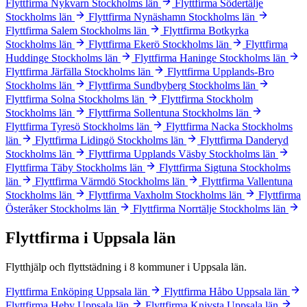
Flyttfirma Nykvarn
Stockholms län
Flyttfirma Södertälje
Stockholms län
Flyttfirma Nynäshamn
Stockholms län
Flyttfirma Salem
Stockholms län
Flyttfirma Botkyrka
Stockholms län
Flyttfirma Ekerö
Stockholms län
Flyttfirma
Huddinge
Stockholms län
Flyttfirma Haninge
Stockholms län
Flyttfirma Järfälla
Stockholms län
Flyttfirma Upplands-Bro
Stockholms län
Flyttfirma Sundbyberg
Stockholms län
Flyttfirma Solna
Stockholms län
Flyttfirma Stockholm
Stockholms län
Flyttfirma Sollentuna
Stockholms län
Flyttfirma Tyresö
Stockholms län
Flyttfirma Nacka
Stockholms
län
Flyttfirma Lidingö
Stockholms län
Flyttfirma Danderyd
Stockholms län
Flyttfirma Upplands Väsby
Stockholms län
Flyttfirma Täby
Stockholms län
Flyttfirma Sigtuna
Stockholms
län
Flyttfirma Värmdö
Stockholms län
Flyttfirma Vallentuna
Stockholms län
Flyttfirma Vaxholm
Stockholms län
Flyttfirma
Österåker
Stockholms län
Flyttfirma Norrtälje
Stockholms län
Flyttfirma i Uppsala län
Flytthjälp och flyttstädning i 8 kommuner i Uppsala län.
Flyttfirma Enköping
Uppsala län
Flyttfirma Håbo
Uppsala län
Flyttfirma Heby
Uppsala län
Flyttfirma Knivsta
Uppsala län