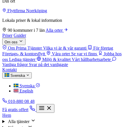
Din ort
Flyttfirma Norrköping
Lokala priser & lokal information
90 kommuner i 7 län
Alla orter
Priser
Guider
Om oss
Om Prima Tjänster
Vilka vi är & vår garanti
För företag
Företags- & kontorsflytt
Våra orter
Se var vi finns
Jobba hos
oss
Lediga tjänster
Miljö & kvalitet
Vårt hållbarhetsarbete
Vanliga frågor
Svar på det vanligaste
Kontakt
Svenska
Svenska
English
010-880 08 48
Få gratis offert
Hem
Alla tjänster