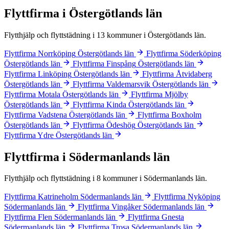
Flyttfirma i Östergötlands län
Flytthjälp och flyttstädning i 13 kommuner i Östergötlands län.
Flyttfirma Norrköping
Östergötlands län
Flyttfirma Söderköping
Östergötlands län
Flyttfirma Finspång
Östergötlands län
Flyttfirma Linköping
Östergötlands län
Flyttfirma Åtvidaberg
Östergötlands län
Flyttfirma Valdemarsvik
Östergötlands län
Flyttfirma Motala
Östergötlands län
Flyttfirma Mjölby
Östergötlands län
Flyttfirma Kinda
Östergötlands län
Flyttfirma Vadstena
Östergötlands län
Flyttfirma Boxholm
Östergötlands län
Flyttfirma Ödeshög
Östergötlands län
Flyttfirma Ydre
Östergötlands län
Flyttfirma i Södermanlands län
Flytthjälp och flyttstädning i 8 kommuner i Södermanlands län.
Flyttfirma Katrineholm
Södermanlands län
Flyttfirma Nyköping
Södermanlands län
Flyttfirma Vingåker
Södermanlands län
Flyttfirma Flen
Södermanlands län
Flyttfirma Gnesta
Södermanlands län
Flyttfirma Trosa
Södermanlands län