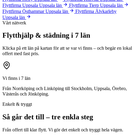
Flyttfirma Uppsala
Uppsala län
Flyttfirma Tierp
Uppsala län
Flyttfirma Östhammar
Uppsala län
Flyttfirma Älvkarleby
Uppsala län
Vårt nätverk
Flytthjälp & städning i 7 län
Klicka på ett län på kartan för att se var vi finns – och begär en lokal
offert med fast pris.
Vi finns i 7 län
Från Norrköping och Linköping till Stockholm, Uppsala, Örebro,
Västerås och Jönköping.
Enkelt & tryggt
Så går det till – tre enkla steg
Från offert till klar flytt. Vi gör det enkelt och tryggt hela vägen.