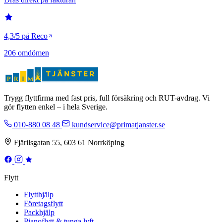
4,3/5 på Reco
206 omdömen
Trygg flyttfirma med fast pris, full försäkring och RUT-avdrag. Vi
gör flytten enkel – i hela Sverige.
010-880 08 48
kundservice@primatjanster.se
Fjärilsgatan 55, 603 61 Norrköping
Flytt
Flytthjälp
Företagsflytt
Packhjälp
Pianoflytt & tunga lyft