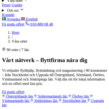
Våra orter
Priser
Guider
Om oss
Kontakt
Svenska
English
Få gratis offert
010-880 08 48
Hem
/
Våra orter
90 orter i 7 län
Vårt nätverk – flyttfirma nära dig
Vi erbjuder flytthjälp, flyttstädning och magasinering i 90 kommuner
– från Stockholm och Uppsala till Östergötland, Sörmland, Örebro,
Västmanland och Jönköpings län. Välj din ort för lokal information
och en offert med fast pris.
Få gratis offert
Östergötlands län
Södermanlands län
Örebro län
Västmanlands län
Jönköpings län
Stockholms län
Uppsala
län