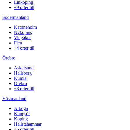
Linköping
+9 orter till
Södermanland
Katrineholm
Nyköping
Vingåker
Flen
+4 orter till
Örebro
Askersund
Hallsberg
Kumla
Örebro
+8 orter till
Västmanland
Arboga
Kungsör
Köping
Hallstahammar
+6 orter till