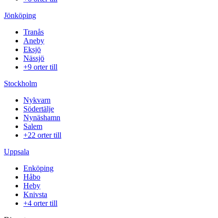
Jönköping
Tranås
Aneby
Eksjö
Nässjö
+9 orter till
Stockholm
Nykvarn
Södertälje
Nynäshamn
Salem
+22 orter till
Uppsala
Enköping
Håbo
Heby
Knivsta
+4 orter till