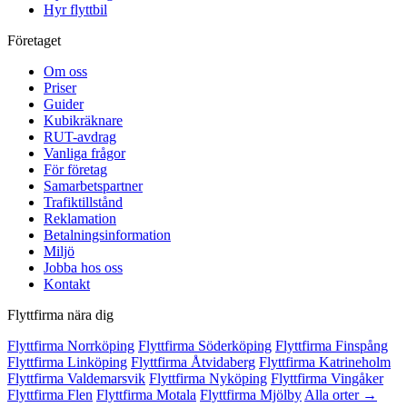
Hyr flyttbil
Företaget
Om oss
Priser
Guider
Kubikräknare
RUT-avdrag
Vanliga frågor
För företag
Samarbetspartner
Trafiktillstånd
Reklamation
Betalningsinformation
Miljö
Jobba hos oss
Kontakt
Flyttfirma nära dig
Flyttfirma Norrköping
Flyttfirma Söderköping
Flyttfirma Finspång
Flyttfirma Linköping
Flyttfirma Åtvidaberg
Flyttfirma Katrineholm
Flyttfirma Valdemarsvik
Flyttfirma Nyköping
Flyttfirma Vingåker
Flyttfirma Flen
Flyttfirma Motala
Flyttfirma Mjölby
Alla orter →