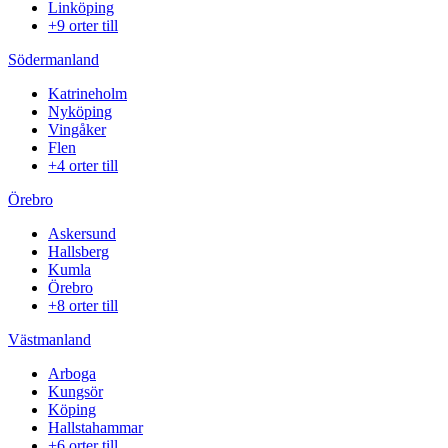
Linköping
+9 orter till
Södermanland
Katrineholm
Nyköping
Vingåker
Flen
+4 orter till
Örebro
Askersund
Hallsberg
Kumla
Örebro
+8 orter till
Västmanland
Arboga
Kungsör
Köping
Hallstahammar
+6 orter till