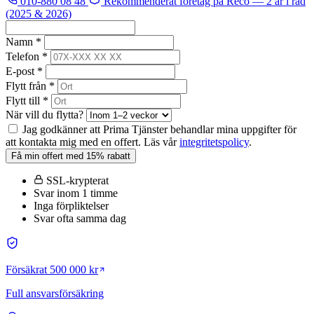
010-880 08 48
Rekommenderat företag på Reco
— 2 år i rad
(2025 & 2026)
Namn *
Telefon *
E-post *
Flytt från *
Flytt till *
När vill du flytta?
Jag godkänner att Prima Tjänster behandlar mina uppgifter för
att kontakta mig med en offert. Läs vår
integritetspolicy
.
Få min offert med 15% rabatt
SSL-krypterat
Svar inom 1 timme
Inga förpliktelser
Svar ofta samma dag
Försäkrat 500 000 kr
Full ansvarsförsäkring