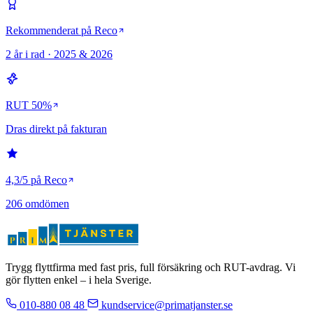
Rekommenderat på Reco
2 år i rad · 2025 & 2026
RUT 50%
Dras direkt på fakturan
4,3/5 på Reco
206 omdömen
Trygg flyttfirma med fast pris, full försäkring och RUT-avdrag. Vi
gör flytten enkel – i hela Sverige.
010-880 08 48
kundservice@primatjanster.se