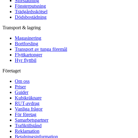
Storstädning
Fönsterputsning
Trädgårdsskötsel
Dödsbostädning
Transport & lagring
Magasinering
Bortforsling
Transport av tunga föremål
Flyttkartonger
Hyr flyttbil
Företaget
Om oss
Priser
Guider
Kubikräknare
RUT-avdrag
Vanliga frågor
För företag
Samarbetspartner
Trafiktillstånd
Reklamation
Betalningsinformation