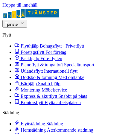
Hoppa till innehåll
Tjänster
Flytt
Flytthjälp
Bohagsflytt · Privatflytt
Företagsflytt
För företag
Packhjälp
Före flytten
Pianoflytt & tunga lyft
Specialtransport
Utlandsflytt
Internationell flytt
Dödsbo & tömning
Med omtanke
Bärhjälp
Snabb hjälp
Montering
Möbelservice
Express & akutflytt
Snabbt på plats
Kontorsflytt
Flytta arbetsplatsen
Städning
Flyttstädning
Städning
Hemstädning
Återkommande städning