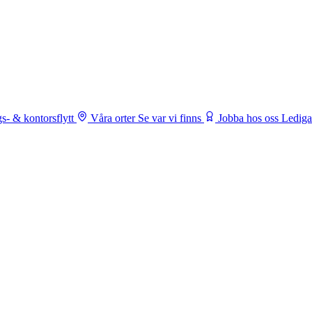
s- & kontorsflytt
Våra orter
Se var vi finns
Jobba hos oss
Lediga 