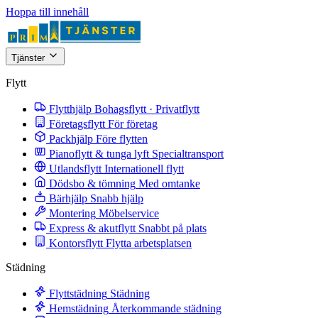
Hoppa till innehåll
Tjänster
Flytt
Flytthjälp
Bohagsflytt · Privatflytt
Företagsflytt
För företag
Packhjälp
Före flytten
Pianoflytt & tunga lyft
Specialtransport
Utlandsflytt
Internationell flytt
Dödsbo & tömning
Med omtanke
Bärhjälp
Snabb hjälp
Montering
Möbelservice
Express & akutflytt
Snabbt på plats
Kontorsflytt
Flytta arbetsplatsen
Städning
Flyttstädning
Städning
Hemstädning
Återkommande städning