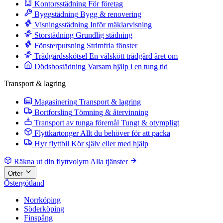
Kontorsstädning
För företag
Byggstädning
Bygg & renovering
Visningsstädning
Inför mäklarvisning
Storstädning
Grundlig städning
Fönsterputsning
Strimfria fönster
Trädgårdsskötsel
En välskött trädgård året om
Dödsbostädning
Varsam hjälp i en tung tid
Transport & lagring
Magasinering
Transport & lagring
Bortforsling
Tömning & återvinning
Transport av tunga föremål
Tungt & otympligt
Flyttkartonger
Allt du behöver för att packa
Hyr flyttbil
Kör själv eller med hjälp
Räkna ut din flyttvolym
Alla tjänster
Orter
Östergötland
Norrköping
Söderköping
Finspång