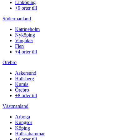
Linköping
+9 orter till
Södermanland
Katrineholm
Nyköping
Vingåker
Flen
+4 orter till
Örebro
Askersund
Hallsberg
Kumla
Örebro
+8 orter till
Västmanland
Arboga
Kungsör
Köping
Hallstahammar
+6 orter till