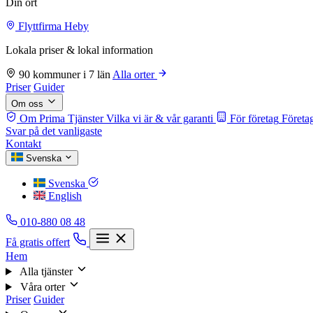
Din ort
Flyttfirma Heby
Lokala priser & lokal information
90 kommuner i 7 län
Alla orter
Priser
Guider
Om oss
Om Prima Tjänster
Vilka vi är & vår garanti
För företag
Företag
Svar på det vanligaste
Kontakt
Svenska
Svenska
English
010-880 08 48
Få gratis offert
Hem
Alla tjänster
Våra orter
Priser
Guider