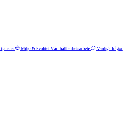
tjänster
Miljö & kvalitet
Vårt hållbarhetsarbete
Vanliga frågor