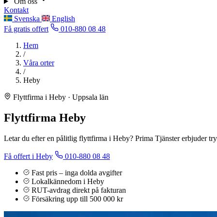
Om oss
Kontakt
Svenska
English
Få gratis offert
010-880 08 48
Hem
/
Våra orter
/
Heby
Flyttfirma i Heby · Uppsala län
Flyttfirma Heby
Letar du efter en pålitlig flyttfirma i Heby? Prima Tjänster erbjuder t
Få offert i Heby
010-880 08 48
Fast pris – inga dolda avgifter
Lokalkännedom i Heby
RUT-avdrag direkt på fakturan
Försäkring upp till 500 000 kr