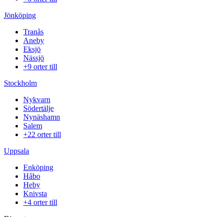
Jönköping
Tranås
Aneby
Eksjö
Nässjö
+9 orter till
Stockholm
Nykvarn
Södertälje
Nynäshamn
Salem
+22 orter till
Uppsala
Enköping
Håbo
Heby
Knivsta
+4 orter till