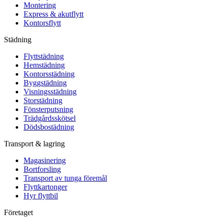
Montering
Express & akutflytt
Kontorsflytt
Städning
Flyttstädning
Hemstädning
Kontorsstädning
Byggstädning
Visningsstädning
Storstädning
Fönsterputsning
Trädgårdsskötsel
Dödsbostädning
Transport & lagring
Magasinering
Bortforsling
Transport av tunga föremål
Flyttkartonger
Hyr flyttbil
Företaget