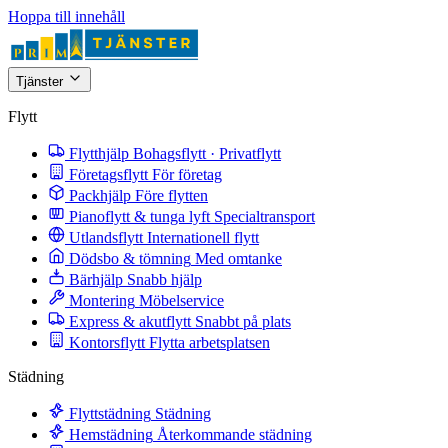
Hoppa till innehåll
Tjänster
Flytt
Flytthjälp
Bohagsflytt · Privatflytt
Företagsflytt
För företag
Packhjälp
Före flytten
Pianoflytt & tunga lyft
Specialtransport
Utlandsflytt
Internationell flytt
Dödsbo & tömning
Med omtanke
Bärhjälp
Snabb hjälp
Montering
Möbelservice
Express & akutflytt
Snabbt på plats
Kontorsflytt
Flytta arbetsplatsen
Städning
Flyttstädning
Städning
Hemstädning
Återkommande städning