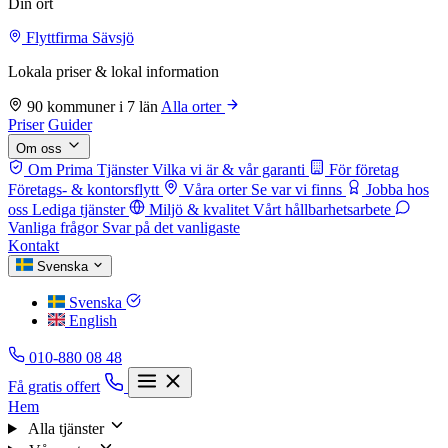
Din ort
Flyttfirma Sävsjö
Lokala priser & lokal information
90 kommuner i 7 län
Alla orter
Priser
Guider
Om oss
Om Prima Tjänster
Vilka vi är & vår garanti
För företag
Företags- & kontorsflytt
Våra orter
Se var vi finns
Jobba hos
oss
Lediga tjänster
Miljö & kvalitet
Vårt hållbarhetsarbete
Vanliga frågor
Svar på det vanligaste
Kontakt
Svenska
Svenska
English
010-880 08 48
Få gratis offert
Hem
Alla tjänster