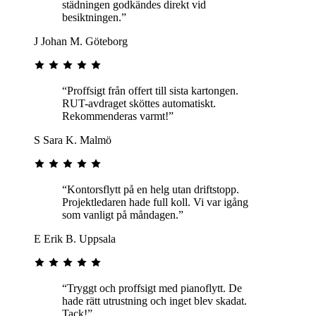
städningen godkändes direkt vid
besiktningen.”
J
Johan M.
Göteborg
“Proffsigt från offert till sista kartongen.
RUT-avdraget sköttes automatiskt.
Rekommenderas varmt!”
S
Sara K.
Malmö
“Kontorsflytt på en helg utan driftstopp.
Projektledaren hade full koll. Vi var igång
som vanligt på måndagen.”
E
Erik B.
Uppsala
“Tryggt och proffsigt med pianoflytt. De
hade rätt utrustning och inget blev skadat.
Tack!”