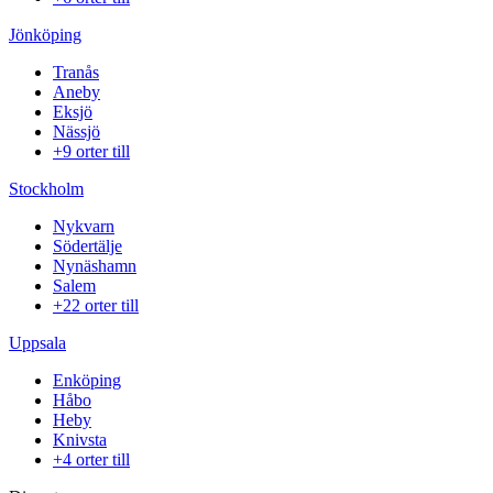
Jönköping
Tranås
Aneby
Eksjö
Nässjö
+9 orter till
Stockholm
Nykvarn
Södertälje
Nynäshamn
Salem
+22 orter till
Uppsala
Enköping
Håbo
Heby
Knivsta
+4 orter till