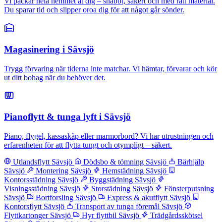
Vi packar hela hemmet åt dig – snabbt, säkert och med rätt material.
Du sparar tid och slipper oroa dig för att något går sönder.
Magasinering i Sävsjö
Trygg förvaring när tiderna inte matchar. Vi hämtar, förvarar och kör
ut ditt bohag när du behöver det.
Pianoflytt & tunga lyft i Sävsjö
Piano, flygel, kassaskåp eller marmorbord? Vi har utrustningen och
erfarenheten för att flytta tungt och otympligt – säkert.
Utlandsflytt Sävsjö
Dödsbo & tömning Sävsjö
Bärhjälp
Sävsjö
Montering Sävsjö
Hemstädning Sävsjö
Kontorsstädning Sävsjö
Byggstädning Sävsjö
Visningsstädning Sävsjö
Storstädning Sävsjö
Fönsterputsning
Sävsjö
Bortforsling Sävsjö
Express & akutflytt Sävsjö
Kontorsflytt Sävsjö
Transport av tunga föremål Sävsjö
Flyttkartonger Sävsjö
Hyr flyttbil Sävsjö
Trädgårdsskötsel