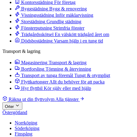
Kontorsstädning
För företag
Byggstädning
Bygg & renovering
Visningsstädning
Inför mäklarvisning
Storstädning
Grundlig städning
Fönsterputsning
Strimfria fönster
Trädgårdsskötsel
En välskött trädgård året om
Dödsbostädning
Varsam hjälp i en tung tid
Transport & lagring
Magasinering
Transport & lagring
Bortforsling
Tömning & återvinning
Transport av tunga föremål
Tungt & otympligt
Flyttkartonger
Allt du behöver för att packa
Hyr flyttbil
Kör själv eller med hjälp
Räkna ut din flyttvolym
Alla tjänster
Orter
Östergötland
Norrköping
Söderköping
Finspång