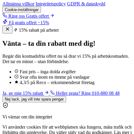
Allmänna villkor
Integritetspolicy
GDPR & dataskydd
Cookie-inställningar
Ring oss
Gratis offert
Få gratis offert
−15%
15% rabatt på arbetet
Vänta – ta din rabatt med dig!
Begär din kostnadsfria offert nu så drar vi 15% på arbetskostnaden.
Det tar en minut – utan förbindelse.
Fast pris – inga dolda avgifter
Svar ofta inom en timme på vardagar
4,3/5 på Reco – rekommenderat företag
Ja, ge mig 15% rabatt
Hellre prata? Ring 010-880 08 48
Nej tack, jag vill inte spara pengar
Vi värnar om din integritet
Vi använder cookies för att webbplatsen ska fungera, mäta trafik och
förbättra din upplevelse. Du väljer själv vad du godkänner. Läs mer i