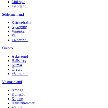
Linköping
+9 orter till
Södermanland
Katrineholm
Nyköping
Vingåker
Flen
+4 orter till
Örebro
Askersund
Hallsberg
Kumla
Örebro
+8 orter till
Västmanland
Arboga
Kungsör
Köping
Hallstahammar
+6 orter till