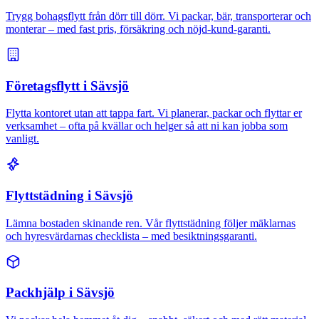
Trygg bohagsflytt från dörr till dörr. Vi packar, bär, transporterar och
monterar – med fast pris, försäkring och nöjd-kund-garanti.
Företagsflytt i Sävsjö
Flytta kontoret utan att tappa fart. Vi planerar, packar och flyttar er
verksamhet – ofta på kvällar och helger så att ni kan jobba som
vanligt.
Flyttstädning i Sävsjö
Lämna bostaden skinande ren. Vår flyttstädning följer mäklarnas
och hyresvärdarnas checklista – med besiktningsgaranti.
Packhjälp i Sävsjö