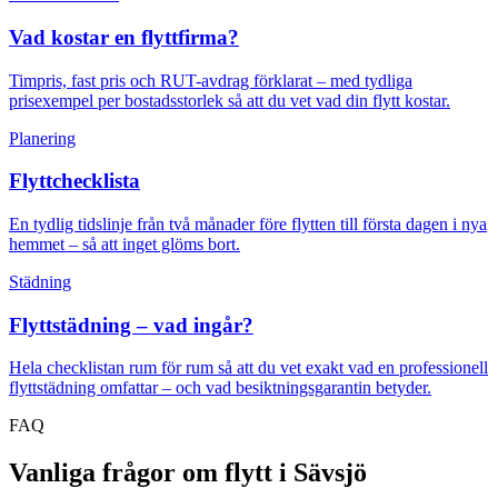
Vad kostar en flyttfirma?
Timpris, fast pris och RUT-avdrag förklarat – med tydliga
prisexempel per bostadsstorlek så att du vet vad din flytt kostar.
Planering
Flyttchecklista
En tydlig tidslinje från två månader före flytten till första dagen i nya
hemmet – så att inget glöms bort.
Städning
Flyttstädning – vad ingår?
Hela checklistan rum för rum så att du vet exakt vad en professionell
flyttstädning omfattar – och vad besiktningsgarantin betyder.
FAQ
Vanliga frågor om flytt i Sävsjö