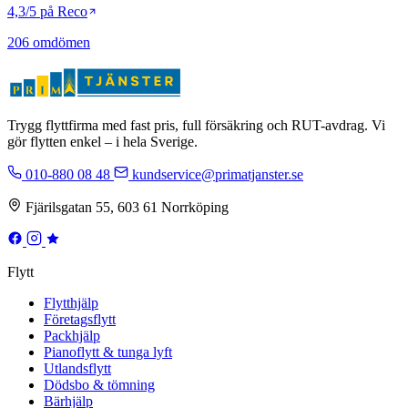
4,3/5 på Reco
206 omdömen
Trygg flyttfirma med fast pris, full försäkring och RUT-avdrag. Vi
gör flytten enkel – i hela Sverige.
010-880 08 48
kundservice@primatjanster.se
Fjärilsgatan 55, 603 61 Norrköping
Flytt
Flytthjälp
Företagsflytt
Packhjälp
Pianoflytt & tunga lyft
Utlandsflytt
Dödsbo & tömning
Bärhjälp