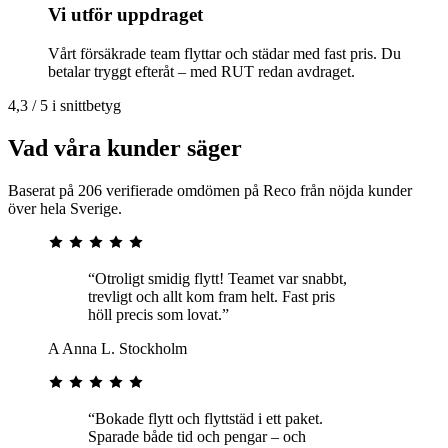
Vi utför uppdraget
Vårt försäkrade team flyttar och städar med fast pris. Du
betalar tryggt efteråt – med RUT redan avdraget.
4,3 / 5 i snittbetyg
Vad våra kunder säger
Baserat på 206 verifierade omdömen på Reco från nöjda kunder
över hela Sverige.
“Otroligt smidig flytt! Teamet var snabbt,
trevligt och allt kom fram helt. Fast pris
höll precis som lovat.”
A
Anna L.
Stockholm
“Bokade flytt och flyttstäd i ett paket.
Sparade både tid och pengar – och