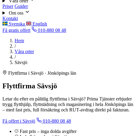
Våra orter
Priser
Guider
Om oss
Kontakt
Svenska
English
Få gratis offert
010-880 08 48
Hem
/
Våra orter
/
Sävsjö
Flyttfirma i Sävsjö · Jönköpings län
Flyttfirma Sävsjö
Letar du efter en pålitlig flyttfirma i Sävsjö? Prima Tjänster erbjuder
trygg flytthjälp, flyttstädning och magasinering i hela Jönköpings län
– med fast pris, full försäkring och RUT-avdrag direkt på fakturan.
Få offert i Sävsjö
010-880 08 48
Fast pris – inga dolda avgifter