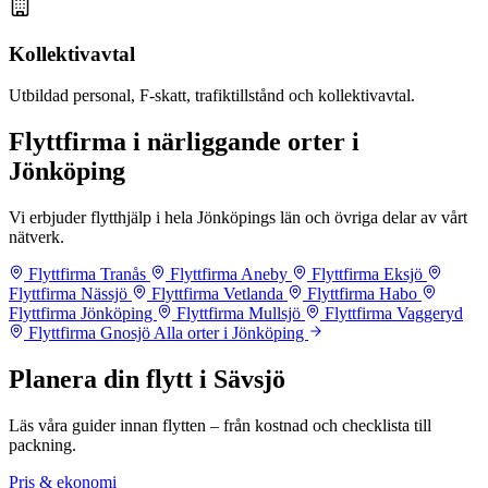
Kollektivavtal
Utbildad personal, F-skatt, trafiktillstånd och kollektivavtal.
Flyttfirma i närliggande orter i
Jönköping
Vi erbjuder flytthjälp i hela Jönköpings län och övriga delar av vårt
nätverk.
Flyttfirma Tranås
Flyttfirma Aneby
Flyttfirma Eksjö
Flyttfirma Nässjö
Flyttfirma Vetlanda
Flyttfirma Habo
Flyttfirma Jönköping
Flyttfirma Mullsjö
Flyttfirma Vaggeryd
Flyttfirma Gnosjö
Alla orter i Jönköping
Planera din flytt i Sävsjö
Läs våra guider innan flytten – från kostnad och checklista till
packning.
Pris & ekonomi