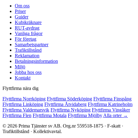
Om oss
Priser
Guider
Kubikräknare
RUT-avdrag
Vanliga frågor
För företag
Samarbetspartner
Trafiktillstånd
Reklamation
Betalningsinformation
Miljö
Jobba hos oss
Kontakt
Flyttfirma nära dig
Flyttfirma Norrköping
Flyttfirma Söderköping
Flyttfirma Finspång
Flyttfirma Linköping
Flyttfirma Åtvidaberg
Flyttfirma Katrineholm
Flyttfirma Valdemarsvik
Flyttfirma Nyköping
Flyttfirma Vingåker
Flyttfirma Flen
Flyttfirma Motala
Flyttfirma Mjölby
Alla orter →
© 2026 Prima Tjänster sv AB. Org.nr 559518-1875 · F-skatt ·
Trafiktillstånd · Kollektivavtal.