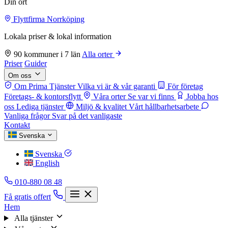
Din ort
Flyttfirma Norrköping
Lokala priser & lokal information
90 kommuner i 7 län
Alla orter
Priser
Guider
Om oss
Om Prima Tjänster
Vilka vi är & vår garanti
För företag
Företags- & kontorsflytt
Våra orter
Se var vi finns
Jobba hos
oss
Lediga tjänster
Miljö & kvalitet
Vårt hållbarhetsarbete
Vanliga frågor
Svar på det vanligaste
Kontakt
Svenska
Svenska
English
010-880 08 48
Få gratis offert
Hem
Alla tjänster