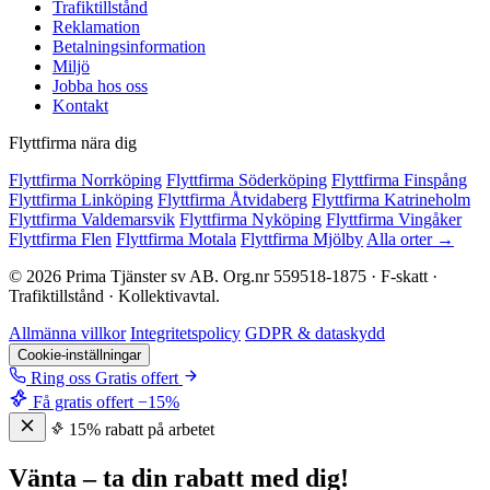
Trafiktillstånd
Reklamation
Betalningsinformation
Miljö
Jobba hos oss
Kontakt
Flyttfirma nära dig
Flyttfirma Norrköping
Flyttfirma Söderköping
Flyttfirma Finspång
Flyttfirma Linköping
Flyttfirma Åtvidaberg
Flyttfirma Katrineholm
Flyttfirma Valdemarsvik
Flyttfirma Nyköping
Flyttfirma Vingåker
Flyttfirma Flen
Flyttfirma Motala
Flyttfirma Mjölby
Alla orter →
© 2026 Prima Tjänster sv AB. Org.nr 559518-1875 · F-skatt ·
Trafiktillstånd · Kollektivavtal.
Allmänna villkor
Integritetspolicy
GDPR & dataskydd
Cookie-inställningar
Ring oss
Gratis offert
Få gratis offert
−15%
15% rabatt på arbetet
Vänta – ta din rabatt med dig!