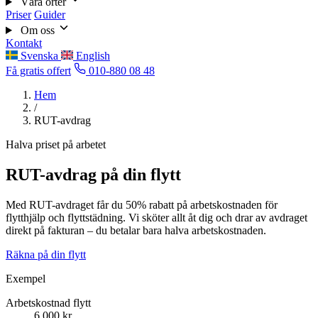
Våra orter
Priser
Guider
Om oss
Kontakt
Svenska
English
Få gratis offert
010-880 08 48
Hem
/
RUT-avdrag
Halva priset på arbetet
RUT-avdrag på din flytt
Med RUT-avdraget får du 50% rabatt på arbetskostnaden för
flytthjälp och flyttstädning. Vi sköter allt åt dig och drar av avdraget
direkt på fakturan – du betalar bara halva arbetskostnaden.
Räkna på din flytt
Exempel
Arbetskostnad flytt
6 000 kr