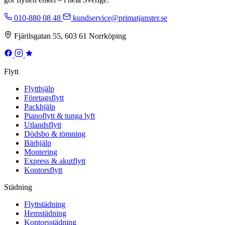
010-880 08 48
kundservice@primatjanster.se
Fjärilsgatan 55, 603 61 Norrköping
Flytt
Flytthjälp
Företagsflytt
Packhjälp
Pianoflytt & tunga lyft
Utlandsflytt
Dödsbo & tömning
Bärhjälp
Montering
Express & akutflytt
Kontorsflytt
Städning
Flyttstädning
Hemstädning
Kontorsstädning