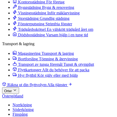
Kontorsstädning
För företag
Byggstädning
Bygg & renovering
Visningsstädning
Inför mäklarvisning
Storstädning
Grundlig städning
Fönsterputsning
Strimfria fönster
Trädgårdsskötsel
En välskött trädgård året om
Dödsbostädning
Varsam hjälp i en tung tid
Transport & lagring
Magasinering
Transport & lagring
Bortforsling
Tömning & återvinning
Transport av tunga föremål
Tungt & otympligt
Flyttkartonger
Allt du behöver för att packa
Hyr flyttbil
Kör själv eller med hjälp
Räkna ut din flyttvolym
Alla tjänster
Orter
Östergötland
Norrköping
Söderköping
Finspång