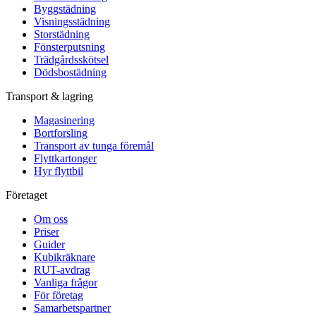
Byggstädning
Visningsstädning
Storstädning
Fönsterputsning
Trädgårdsskötsel
Dödsbostädning
Transport & lagring
Magasinering
Bortforsling
Transport av tunga föremål
Flyttkartonger
Hyr flyttbil
Företaget
Om oss
Priser
Guider
Kubikräknare
RUT-avdrag
Vanliga frågor
För företag
Samarbetspartner