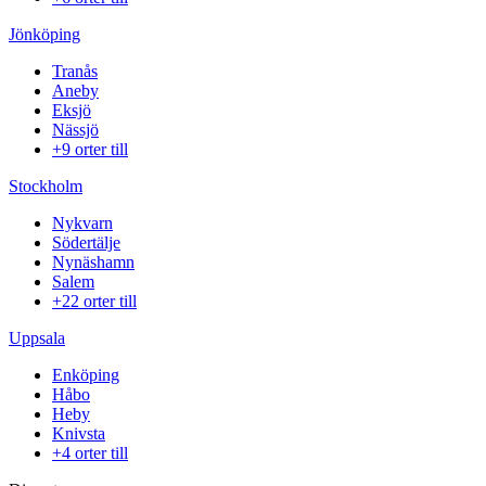
Jönköping
Tranås
Aneby
Eksjö
Nässjö
+9 orter till
Stockholm
Nykvarn
Södertälje
Nynäshamn
Salem
+22 orter till
Uppsala
Enköping
Håbo
Heby
Knivsta
+4 orter till