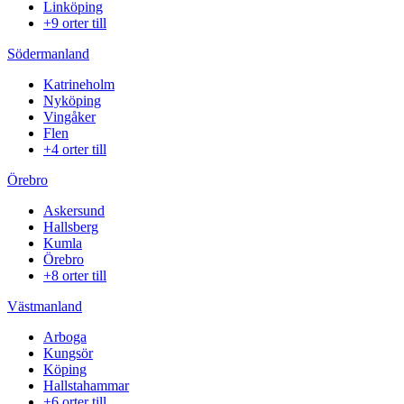
Linköping
+9 orter till
Södermanland
Katrineholm
Nyköping
Vingåker
Flen
+4 orter till
Örebro
Askersund
Hallsberg
Kumla
Örebro
+8 orter till
Västmanland
Arboga
Kungsör
Köping
Hallstahammar
+6 orter till