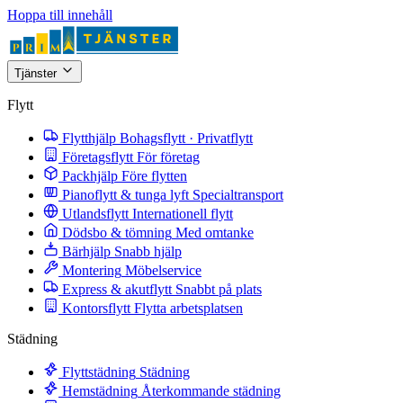
Hoppa till innehåll
Tjänster
Flytt
Flytthjälp
Bohagsflytt · Privatflytt
Företagsflytt
För företag
Packhjälp
Före flytten
Pianoflytt & tunga lyft
Specialtransport
Utlandsflytt
Internationell flytt
Dödsbo & tömning
Med omtanke
Bärhjälp
Snabb hjälp
Montering
Möbelservice
Express & akutflytt
Snabbt på plats
Kontorsflytt
Flytta arbetsplatsen
Städning
Flyttstädning
Städning
Hemstädning
Återkommande städning