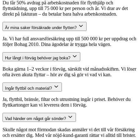
Du får 50% avdrag på arbetskostnaden för flytthjälp och
flyttstädning, upp till 75 000 kr per person och år. Vi drar av det
direkt på fakturan – du betalar bara halva arbetskostnaden.
Är mina saker försäkrade under flytten?
Ja. Vi har full ansvarsförsäkring upp till 500 000 kr per uppdrag och
följer Bohag 2010. Dina ägodelar är trygga hela vägen.
Hur långt i förväg behöver jag boka?
Boka gärna 1–2 veckor i förväg, särskilt vid månadsskiften. Vi löser
ofta även akuta flyttar – hör av dig så gör vi vad vi kan.
Ingår flyttbil och material?
Ja, flyttbil, bränsle, filtar och utrustning ingår i priset. Behöver du
flyttkartonger kan vi leverera dem i förväg.
Vad händer om något går sönder?
Skulle något mot förmodan skadas anmäler vi det till vår försäkring
och ersätter dig. Med vår nöjd-kund-garanti rättar vi alltid till brister.