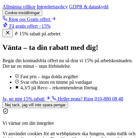
Allmänna villkor
Integritetspolicy
GDPR & dataskydd
Cookie-inställningar
Ring oss
Gratis offert
Få gratis offert
−15%
15% rabatt på arbetet
Vänta – ta din rabatt med dig!
Begär din kostnadsfria offert nu så drar vi 15% på arbetskostnaden.
Det tar en minut – utan förbindelse.
Fast pris – inga dolda avgifter
Svar ofta inom en timme på vardagar
4,3/5 på Reco – rekommenderat företag
Ja, ge mig 15% rabatt
Hellre prata? Ring 010-880 08 48
Nej tack, jag vill inte spara pengar
Vi värnar om din integritet
Vi använder cookies för att webbplatsen ska fungera, mäta trafik och