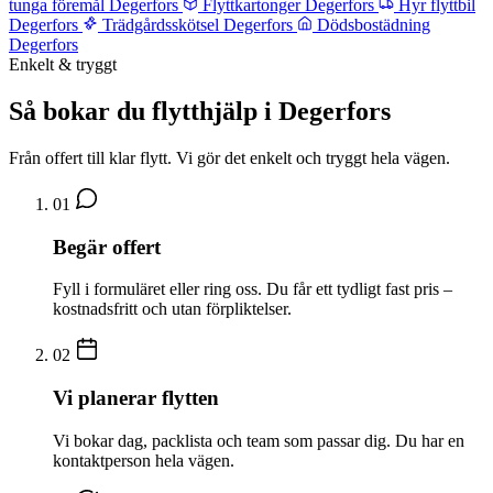
tunga föremål Degerfors
Flyttkartonger Degerfors
Hyr flyttbil
Degerfors
Trädgårdsskötsel Degerfors
Dödsbostädning
Degerfors
Enkelt & tryggt
Så bokar du flytthjälp i Degerfors
Från offert till klar flytt. Vi gör det enkelt och tryggt hela vägen.
01
Begär offert
Fyll i formuläret eller ring oss. Du får ett tydligt fast pris –
kostnadsfritt och utan förpliktelser.
02
Vi planerar flytten
Vi bokar dag, packlista och team som passar dig. Du har en
kontaktperson hela vägen.