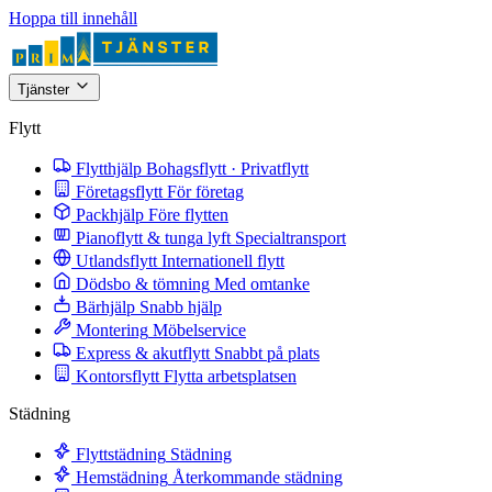
Hoppa till innehåll
Tjänster
Flytt
Flytthjälp
Bohagsflytt · Privatflytt
Företagsflytt
För företag
Packhjälp
Före flytten
Pianoflytt & tunga lyft
Specialtransport
Utlandsflytt
Internationell flytt
Dödsbo & tömning
Med omtanke
Bärhjälp
Snabb hjälp
Montering
Möbelservice
Express & akutflytt
Snabbt på plats
Kontorsflytt
Flytta arbetsplatsen
Städning
Flyttstädning
Städning
Hemstädning
Återkommande städning