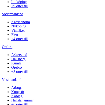
Linköping
+9 orter till
Södermanland
Katrineholm
Nyköping
Vingåker
Flen
+4 orter till
Örebro
Askersund
Hallsberg
Kumla
Örebro
+8 orter till
Västmanland
Arboga
Kungsör
Köping
Hallstahammar
+6 orter till