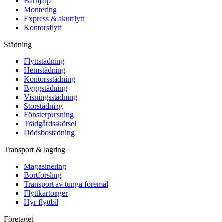
Bärhjälp
Montering
Express & akutflytt
Kontorsflytt
Städning
Flyttstädning
Hemstädning
Kontorsstädning
Byggstädning
Visningsstädning
Storstädning
Fönsterputsning
Trädgårdsskötsel
Dödsbostädning
Transport & lagring
Magasinering
Bortforsling
Transport av tunga föremål
Flyttkartonger
Hyr flyttbil
Företaget