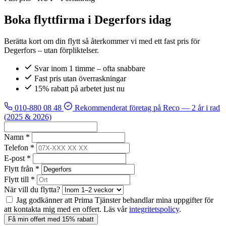
Boka flyttfirma i Degerfors idag
Berätta kort om din flytt så återkommer vi med ett fast pris för
Degerfors – utan förpliktelser.
Svar inom 1 timme – ofta snabbare
Fast pris utan överraskningar
15% rabatt på arbetet just nu
010-880 08 48
Rekommenderat företag på Reco
— 2 år i rad
(2025 & 2026)
Namn *
Telefon *
E-post *
Flytt från *
Flytt till *
När vill du flytta?
Jag godkänner att Prima Tjänster behandlar mina uppgifter för
att kontakta mig med en offert. Läs vår
integritetspolicy
.
Få min offert med 15% rabatt