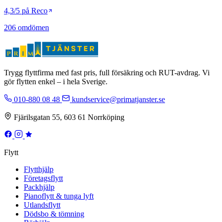
4,3/5 på Reco
206 omdömen
Trygg flyttfirma med fast pris, full försäkring och RUT-avdrag. Vi
gör flytten enkel – i hela Sverige.
010-880 08 48
kundservice@primatjanster.se
Fjärilsgatan 55, 603 61 Norrköping
Flytt
Flytthjälp
Företagsflytt
Packhjälp
Pianoflytt & tunga lyft
Utlandsflytt
Dödsbo & tömning