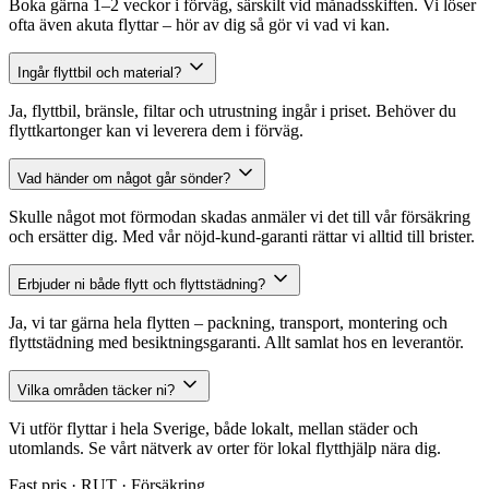
Boka gärna 1–2 veckor i förväg, särskilt vid månadsskiften. Vi löser
ofta även akuta flyttar – hör av dig så gör vi vad vi kan.
Ingår flyttbil och material?
Ja, flyttbil, bränsle, filtar och utrustning ingår i priset. Behöver du
flyttkartonger kan vi leverera dem i förväg.
Vad händer om något går sönder?
Skulle något mot förmodan skadas anmäler vi det till vår försäkring
och ersätter dig. Med vår nöjd-kund-garanti rättar vi alltid till brister.
Erbjuder ni både flytt och flyttstädning?
Ja, vi tar gärna hela flytten – packning, transport, montering och
flyttstädning med besiktningsgaranti. Allt samlat hos en leverantör.
Vilka områden täcker ni?
Vi utför flyttar i hela Sverige, både lokalt, mellan städer och
utomlands. Se vårt nätverk av orter för lokal flytthjälp nära dig.
Fast pris · RUT · Försäkring