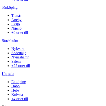
Jönköping
Tranås
Aneby
Eksjö
Nässjö
+9 orter till
Stockholm
Nykvarn
Södertälje
Nynäshamn
Salem
+22 orter till
Uppsala
Enköping
Håbo
Heby
Knivsta
+4 orter till