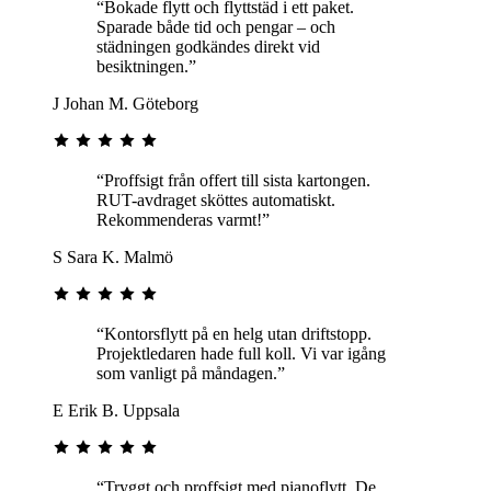
“Bokade flytt och flyttstäd i ett paket.
Sparade både tid och pengar – och
städningen godkändes direkt vid
besiktningen.”
J
Johan M.
Göteborg
“Proffsigt från offert till sista kartongen.
RUT-avdraget sköttes automatiskt.
Rekommenderas varmt!”
S
Sara K.
Malmö
“Kontorsflytt på en helg utan driftstopp.
Projektledaren hade full koll. Vi var igång
som vanligt på måndagen.”
E
Erik B.
Uppsala
“Tryggt och proffsigt med pianoflytt. De