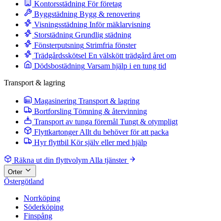
Kontorsstädning
För företag
Byggstädning
Bygg & renovering
Visningsstädning
Inför mäklarvisning
Storstädning
Grundlig städning
Fönsterputsning
Strimfria fönster
Trädgårdsskötsel
En välskött trädgård året om
Dödsbostädning
Varsam hjälp i en tung tid
Transport & lagring
Magasinering
Transport & lagring
Bortforsling
Tömning & återvinning
Transport av tunga föremål
Tungt & otympligt
Flyttkartonger
Allt du behöver för att packa
Hyr flyttbil
Kör själv eller med hjälp
Räkna ut din flyttvolym
Alla tjänster
Orter
Östergötland
Norrköping
Söderköping
Finspång