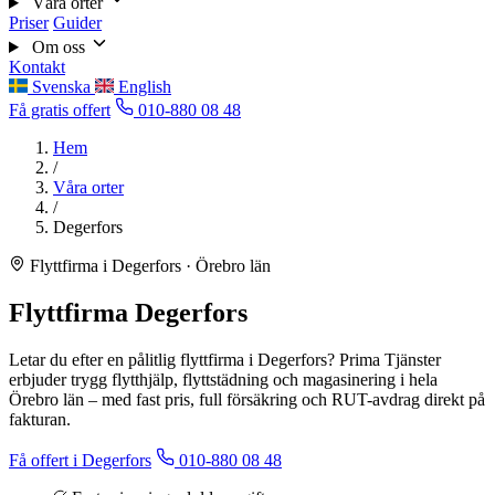
Våra orter
Priser
Guider
Om oss
Kontakt
Svenska
English
Få gratis offert
010-880 08 48
Hem
/
Våra orter
/
Degerfors
Flyttfirma i Degerfors · Örebro län
Flyttfirma Degerfors
Letar du efter en pålitlig flyttfirma i Degerfors? Prima Tjänster
erbjuder trygg flytthjälp, flyttstädning och magasinering i hela
Örebro län – med fast pris, full försäkring och RUT-avdrag direkt på
fakturan.
Få offert i Degerfors
010-880 08 48