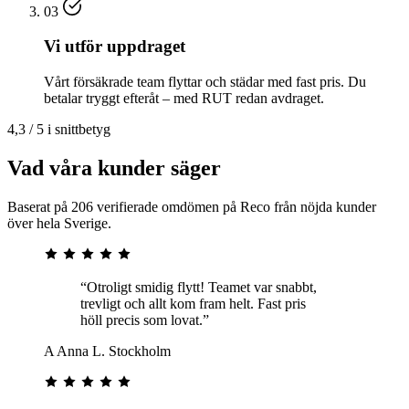
03
Vi utför uppdraget
Vårt försäkrade team flyttar och städar med fast pris. Du
betalar tryggt efteråt – med RUT redan avdraget.
4,3 / 5 i snittbetyg
Vad våra kunder säger
Baserat på 206 verifierade omdömen på Reco från nöjda kunder
över hela Sverige.
“Otroligt smidig flytt! Teamet var snabbt,
trevligt och allt kom fram helt. Fast pris
höll precis som lovat.”
A
Anna L.
Stockholm