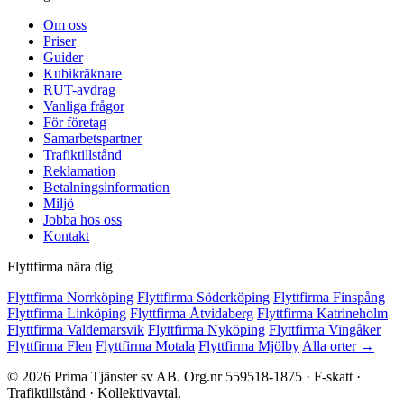
Om oss
Priser
Guider
Kubikräknare
RUT-avdrag
Vanliga frågor
För företag
Samarbetspartner
Trafiktillstånd
Reklamation
Betalningsinformation
Miljö
Jobba hos oss
Kontakt
Flyttfirma nära dig
Flyttfirma Norrköping
Flyttfirma Söderköping
Flyttfirma Finspång
Flyttfirma Linköping
Flyttfirma Åtvidaberg
Flyttfirma Katrineholm
Flyttfirma Valdemarsvik
Flyttfirma Nyköping
Flyttfirma Vingåker
Flyttfirma Flen
Flyttfirma Motala
Flyttfirma Mjölby
Alla orter →
© 2026 Prima Tjänster sv AB. Org.nr 559518-1875 · F-skatt ·
Trafiktillstånd · Kollektivavtal.