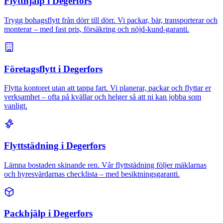
Flytthjälp i Degerfors
Trygg bohagsflytt från dörr till dörr. Vi packar, bär, transporterar och
monterar – med fast pris, försäkring och nöjd-kund-garanti.
Företagsflytt i Degerfors
Flytta kontoret utan att tappa fart. Vi planerar, packar och flyttar er
verksamhet – ofta på kvällar och helger så att ni kan jobba som
vanligt.
Flyttstädning i Degerfors
Lämna bostaden skinande ren. Vår flyttstädning följer mäklarnas
och hyresvärdarnas checklista – med besiktningsgaranti.
Packhjälp i Degerfors