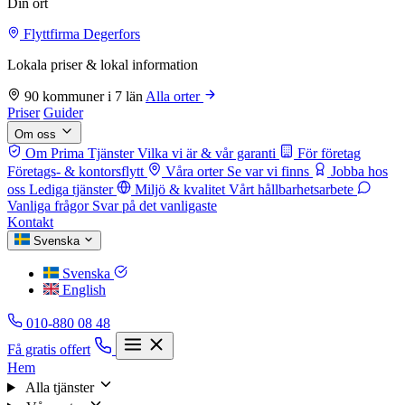
Din ort
Flyttfirma Degerfors
Lokala priser & lokal information
90 kommuner i 7 län
Alla orter
Priser
Guider
Om oss
Om Prima Tjänster
Vilka vi är & vår garanti
För företag
Företags- & kontorsflytt
Våra orter
Se var vi finns
Jobba hos
oss
Lediga tjänster
Miljö & kvalitet
Vårt hållbarhetsarbete
Vanliga frågor
Svar på det vanligaste
Kontakt
Svenska
Svenska
English
010-880 08 48
Få gratis offert
Hem
Alla tjänster