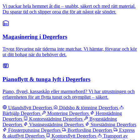
Vi packar hela hemmet åt dig – snabbt, säkert och med rätt material.
Du sparar tid och slipper oroa dig för att något går sönder.
Magasinering i Degerfors
Trygg förvaring när tiderna inte matchar. Vi hämtar, förvarar och kör
ut ditt bohag när du behöver det.
Pianoflytt & tunga lyft i Degerfors
Piano, flygel, kassaskåp eller marmorbord? Vi har utrustningen och
erfarenheten för att flytta tungt och otympligt – säkert.
Utlandsflytt Degerfors
Dödsbo & tömning Degerfors
Bärhjälp Degerfors
Montering Degerfors
Hemstädning
Degerfors
Kontorsstädning Degerfors
Byggstädning
Degerfors
Visningsstädning Degerfors
Storstädning Degerfors
Fönsterputsning Degerfors
Bortforsling Degerfors
Express
& akutflytt Degerfors
Kontorsflytt Degerfors
Transport av