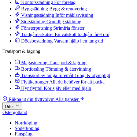
Kontorsstädning
För företag
Byggstädning
Bygg & renovering
Visningsstädning
Inför mäklarvisning
Storstädning
Grundlig städning
Fönsterputsning
Strimfria fönster
Trädgårdsskötsel
En välskött trädgård året om
Dödsbostädning
Varsam hjälp i en tung tid
Transport & lagring
Magasinering
Transport & lagring
Bortforsling
Tömning & återvinning
Transport av tunga föremål
Tungt & otympligt
Flyttkartonger
Allt du behöver för att packa
Hyr flyttbil
Kör själv eller med hjälp
Räkna ut din flyttvolym
Alla tjänster
Orter
Östergötland
Norrköping
Söderköping
Finspång