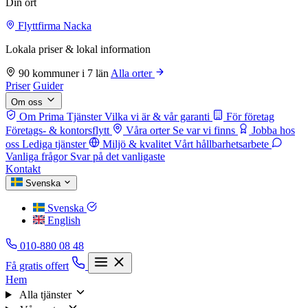
Din ort
Flyttfirma Nacka
Lokala priser & lokal information
90 kommuner i 7 län
Alla orter
Priser
Guider
Om oss
Om Prima Tjänster
Vilka vi är & vår garanti
För företag
Företags- & kontorsflytt
Våra orter
Se var vi finns
Jobba hos
oss
Lediga tjänster
Miljö & kvalitet
Vårt hållbarhetsarbete
Vanliga frågor
Svar på det vanligaste
Kontakt
Svenska
Svenska
English
010-880 08 48
Få gratis offert
Hem
Alla tjänster