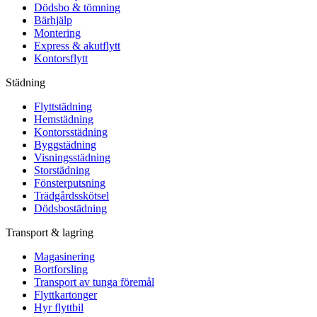
Dödsbo & tömning
Bärhjälp
Montering
Express & akutflytt
Kontorsflytt
Städning
Flyttstädning
Hemstädning
Kontorsstädning
Byggstädning
Visningsstädning
Storstädning
Fönsterputsning
Trädgårdsskötsel
Dödsbostädning
Transport & lagring
Magasinering
Bortforsling
Transport av tunga föremål
Flyttkartonger
Hyr flyttbil