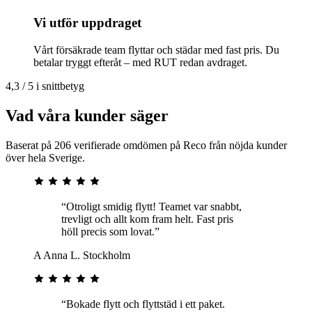
Vi utför uppdraget
Vårt försäkrade team flyttar och städar med fast pris. Du
betalar tryggt efteråt – med RUT redan avdraget.
4,3 / 5 i snittbetyg
Vad våra kunder säger
Baserat på 206 verifierade omdömen på Reco från nöjda kunder
över hela Sverige.
“Otroligt smidig flytt! Teamet var snabbt,
trevligt och allt kom fram helt. Fast pris
höll precis som lovat.”
A
Anna L.
Stockholm
“Bokade flytt och flyttstäd i ett paket.