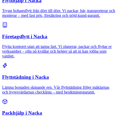
Flytthjälp i Nacka
Trygg bohagsflytt från dörr till dörr. Vi packar, bär, transporterar och
monterar – med fast pris, försäkring och nöjd-kund-garanti.
Företagsflytt i Nacka
Flytta kontoret utan att tappa fart. Vi planerar, packar och flyttar er
verksamhet – ofta på kvällar och helger så att ni kan jobba som
vanligt.
Flyttstädning i Nacka
Lämna bostaden skinande ren. Vår flyttstädning följer mäklarnas
och hyresvärdarnas checklista – med besiktningsgaranti.
Packhjälp i Nacka