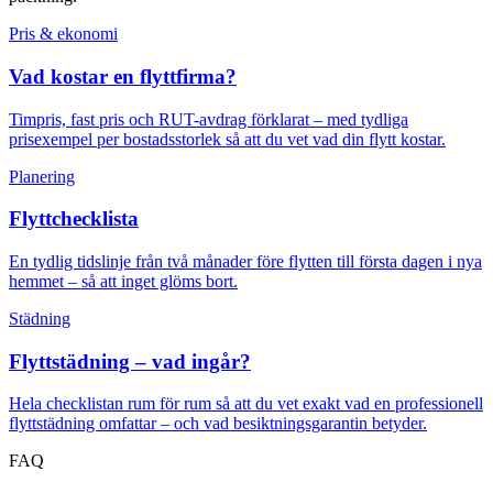
Pris & ekonomi
Vad kostar en flyttfirma?
Timpris, fast pris och RUT-avdrag förklarat – med tydliga
prisexempel per bostadsstorlek så att du vet vad din flytt kostar.
Planering
Flyttchecklista
En tydlig tidslinje från två månader före flytten till första dagen i nya
hemmet – så att inget glöms bort.
Städning
Flyttstädning – vad ingår?
Hela checklistan rum för rum så att du vet exakt vad en professionell
flyttstädning omfattar – och vad besiktningsgarantin betyder.
FAQ