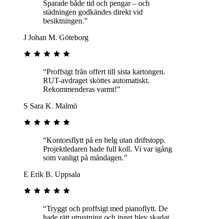
Sparade både tid och pengar – och
städningen godkändes direkt vid
besiktningen.”
J
Johan M.
Göteborg
“Proffsigt från offert till sista kartongen.
RUT-avdraget sköttes automatiskt.
Rekommenderas varmt!”
S
Sara K.
Malmö
“Kontorsflytt på en helg utan driftstopp.
Projektledaren hade full koll. Vi var igång
som vanligt på måndagen.”
E
Erik B.
Uppsala
“Tryggt och proffsigt med pianoflytt. De
hade rätt utrustning och inget blev skadat.