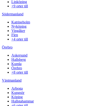
Linköping
+9 orter till
Södermanland
Katrineholm
Nyköping
Vingåker
Flen
+4 orter till
Örebro
Askersund
Hallsberg
Kumla
Örebro
+8 orter till
Västmanland
Arboga
Kungsör
Köping
Hallstahammar
+6 orter till