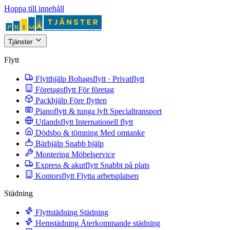
Hoppa till innehåll
Tjänster
Flytt
Flytthjälp
Bohagsflytt · Privatflytt
Företagsflytt
För företag
Packhjälp
Före flytten
Pianoflytt & tunga lyft
Specialtransport
Utlandsflytt
Internationell flytt
Dödsbo & tömning
Med omtanke
Bärhjälp
Snabb hjälp
Montering
Möbelservice
Express & akutflytt
Snabbt på plats
Kontorsflytt
Flytta arbetsplatsen
Städning
Flyttstädning
Städning
Hemstädning
Återkommande städning