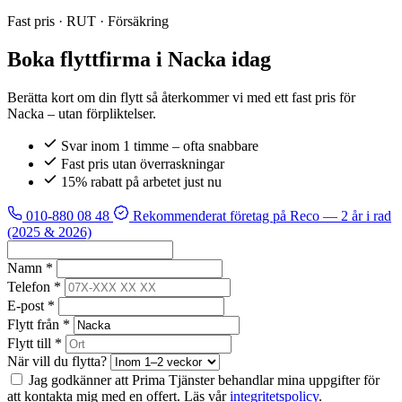
Fast pris · RUT · Försäkring
Boka flyttfirma i Nacka idag
Berätta kort om din flytt så återkommer vi med ett fast pris för
Nacka – utan förpliktelser.
Svar inom 1 timme – ofta snabbare
Fast pris utan överraskningar
15% rabatt på arbetet just nu
010-880 08 48
Rekommenderat företag på Reco
— 2 år i rad
(2025 & 2026)
Namn *
Telefon *
E-post *
Flytt från *
Flytt till *
När vill du flytta?
Jag godkänner att Prima Tjänster behandlar mina uppgifter för
att kontakta mig med en offert. Läs vår
integritetspolicy
.