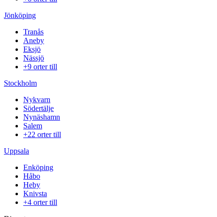
Jönköping
Tranås
Aneby
Eksjö
Nässjö
+9 orter till
Stockholm
Nykvarn
Södertälje
Nynäshamn
Salem
+22 orter till
Uppsala
Enköping
Håbo
Heby
Knivsta
+4 orter till