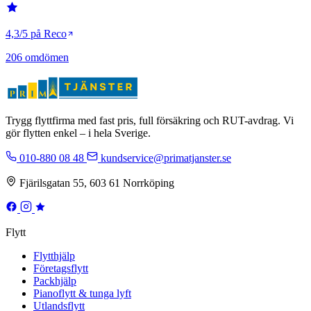
4,3/5 på Reco
206 omdömen
Trygg flyttfirma med fast pris, full försäkring och RUT-avdrag. Vi
gör flytten enkel – i hela Sverige.
010-880 08 48
kundservice@primatjanster.se
Fjärilsgatan 55, 603 61 Norrköping
Flytt
Flytthjälp
Företagsflytt
Packhjälp
Pianoflytt & tunga lyft
Utlandsflytt