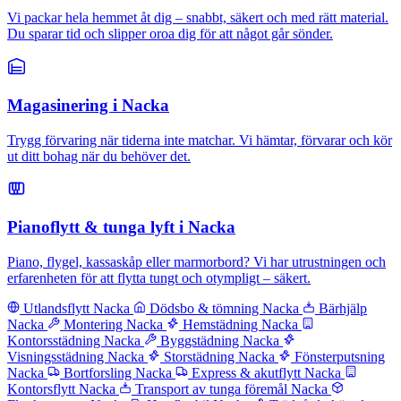
Vi packar hela hemmet åt dig – snabbt, säkert och med rätt material.
Du sparar tid och slipper oroa dig för att något går sönder.
Magasinering i Nacka
Trygg förvaring när tiderna inte matchar. Vi hämtar, förvarar och kör
ut ditt bohag när du behöver det.
Pianoflytt & tunga lyft i Nacka
Piano, flygel, kassaskåp eller marmorbord? Vi har utrustningen och
erfarenheten för att flytta tungt och otympligt – säkert.
Utlandsflytt Nacka
Dödsbo & tömning Nacka
Bärhjälp
Nacka
Montering Nacka
Hemstädning Nacka
Kontorsstädning Nacka
Byggstädning Nacka
Visningsstädning Nacka
Storstädning Nacka
Fönsterputsning
Nacka
Bortforsling Nacka
Express & akutflytt Nacka
Kontorsflytt Nacka
Transport av tunga föremål Nacka