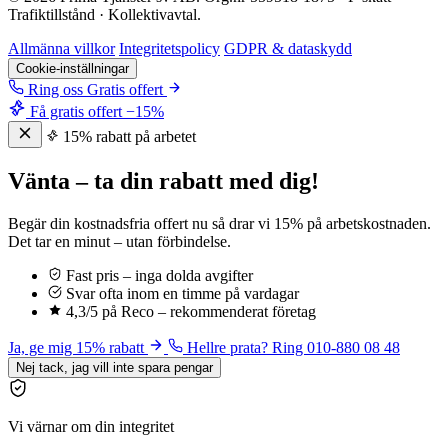
Trafiktillstånd · Kollektivavtal.
Allmänna villkor
Integritetspolicy
GDPR & dataskydd
Cookie-inställningar
Ring oss
Gratis offert
Få gratis offert
−15%
15% rabatt på arbetet
Vänta – ta din rabatt med dig!
Begär din kostnadsfria offert nu så drar vi 15% på arbetskostnaden.
Det tar en minut – utan förbindelse.
Fast pris – inga dolda avgifter
Svar ofta inom en timme på vardagar
4,3/5 på Reco – rekommenderat företag
Ja, ge mig 15% rabatt
Hellre prata? Ring 010-880 08 48
Nej tack, jag vill inte spara pengar
Vi värnar om din integritet