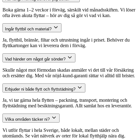
Boka gärna 1–2 veckor i förväg, särskilt vid månadsskiften. Vi löser
ofta även akuta flyttar – hör av dig så gör vi vad vi kan.
Ingår flyttbil och material?
Ja, flyttbil, bränsle, filtar och utrustning ingår i priset. Behöver du
flyttkartonger kan vi leverera dem i förväg.
Vad händer om något går sönder?
Skulle något mot förmodan skadas anmäler vi det till vår försäkring
och ersätter dig. Med vår nöjd-kund-garanti rättar vi alltid till brister.
Erbjuder ni både flytt och flyttstädning?
Ja, vi tar gärna hela flytten – packning, transport, montering och
flyttstädning med besiktningsgaranti. Allt samlat hos en leverantör.
Vilka områden täcker ni?
Vi utför flyttar i hela Sverige, både lokalt, mellan städer och
utomlands. Se vårt nätverk av orter för lokal flytthjälp nära dig.