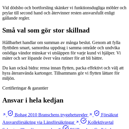
Vid dödsbo och bortforsling skänker vi funktionsdugliga möbler och
prylar till second hand och återvinner resten ansvarsfullt enligt
gällande regler.
Små val som gör stor skillnad
Hållbarhet handlar om summan av många beslut. Genom att fylla
flyttbilen smart, samordna uppdrag i samma område och undvika
onödiga vändor minskar vi utsläppen för varje kund vi hjälper. Vi
mäter och ser löpande över våra rutiner för att bli bättre.
Du kan också bidra: rensa innan flytten, packa effektivt och välj att
hyra återanvända kartonger. Tillsammans gör vi flytten lättare för
miljön.
Certifieringar & garantier
Ansvar i hela kedjan
Bohag 2010
Branschens trygghetsregler
Försäkrat
Ansvarsförsäkring via Länsförsäkringar
Kollektivavtal