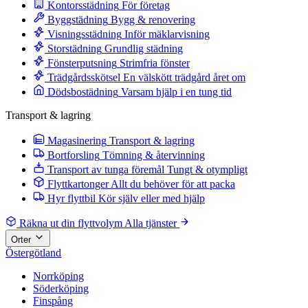
Kontorsstädning
För företag
Byggstädning
Bygg & renovering
Visningsstädning
Inför mäklarvisning
Storstädning
Grundlig städning
Fönsterputsning
Strimfria fönster
Trädgårdsskötsel
En välskött trädgård året om
Dödsbostädning
Varsam hjälp i en tung tid
Transport & lagring
Magasinering
Transport & lagring
Bortforsling
Tömning & återvinning
Transport av tunga föremål
Tungt & otympligt
Flyttkartonger
Allt du behöver för att packa
Hyr flyttbil
Kör själv eller med hjälp
Räkna ut din flyttvolym
Alla tjänster
Orter
Östergötland
Norrköping
Söderköping
Finspång