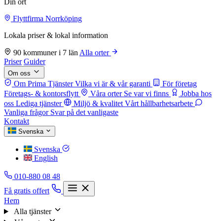
Din ort
Flyttfirma Norrköping
Lokala priser & lokal information
90 kommuner i 7 län
Alla orter
Priser
Guider
Om oss
Om Prima Tjänster
Vilka vi är & vår garanti
För företag
Företags- & kontorsflytt
Våra orter
Se var vi finns
Jobba hos
oss
Lediga tjänster
Miljö & kvalitet
Vårt hållbarhetsarbete
Vanliga frågor
Svar på det vanligaste
Kontakt
Svenska
Svenska
English
010-880 08 48
Få gratis offert
Hem
Alla tjänster