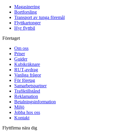
Magasinering
Bortforsling
Transport av tunga föremål
Flyttkartonger
Hyr flyttbil
Företaget
Om oss
Priser
Guider
Kubikräknare
RUT-avdrag
Vanliga frågor
För företag
Samarbetspartner
Trafiktillstånd
Reklamation
Betalningsinformation
Miljö
Jobba hos oss
Kontakt
Flyttfirma nära dig