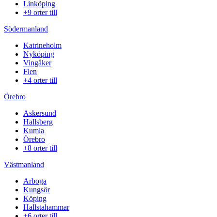
Linköping
+9 orter till
Södermanland
Katrineholm
Nyköping
Vingåker
Flen
+4 orter till
Örebro
Askersund
Hallsberg
Kumla
Örebro
+8 orter till
Västmanland
Arboga
Kungsör
Köping
Hallstahammar
+6 orter till