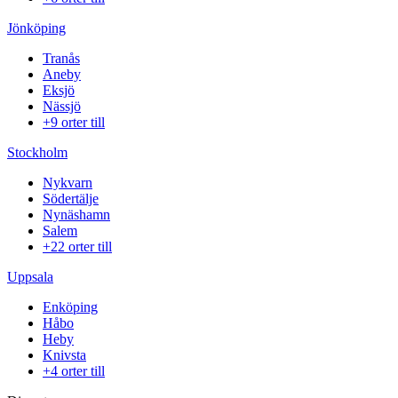
Jönköping
Tranås
Aneby
Eksjö
Nässjö
+9 orter till
Stockholm
Nykvarn
Södertälje
Nynäshamn
Salem
+22 orter till
Uppsala
Enköping
Håbo
Heby
Knivsta
+4 orter till