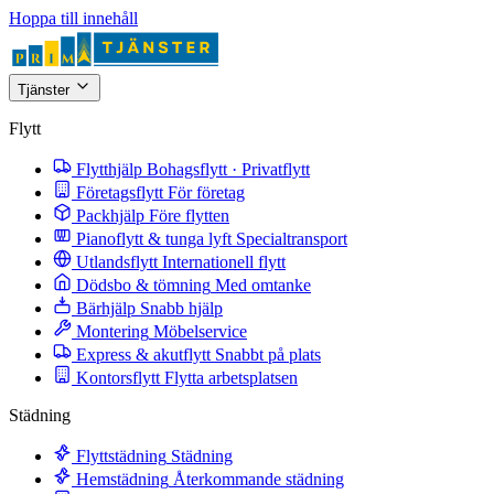
Hoppa till innehåll
Tjänster
Flytt
Flytthjälp
Bohagsflytt · Privatflytt
Företagsflytt
För företag
Packhjälp
Före flytten
Pianoflytt & tunga lyft
Specialtransport
Utlandsflytt
Internationell flytt
Dödsbo & tömning
Med omtanke
Bärhjälp
Snabb hjälp
Montering
Möbelservice
Express & akutflytt
Snabbt på plats
Kontorsflytt
Flytta arbetsplatsen
Städning
Flyttstädning
Städning
Hemstädning
Återkommande städning