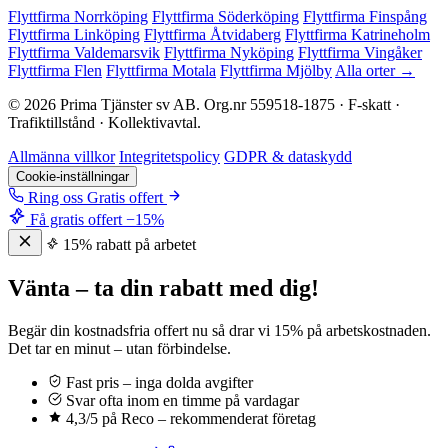
Flyttfirma Norrköping
Flyttfirma Söderköping
Flyttfirma Finspång
Flyttfirma Linköping
Flyttfirma Åtvidaberg
Flyttfirma Katrineholm
Flyttfirma Valdemarsvik
Flyttfirma Nyköping
Flyttfirma Vingåker
Flyttfirma Flen
Flyttfirma Motala
Flyttfirma Mjölby
Alla orter →
© 2026 Prima Tjänster sv AB. Org.nr 559518-1875 · F-skatt ·
Trafiktillstånd · Kollektivavtal.
Allmänna villkor
Integritetspolicy
GDPR & dataskydd
Cookie-inställningar
Ring oss
Gratis offert
Få gratis offert
−15%
15% rabatt på arbetet
Vänta – ta din rabatt med dig!
Begär din kostnadsfria offert nu så drar vi 15% på arbetskostnaden.
Det tar en minut – utan förbindelse.
Fast pris – inga dolda avgifter
Svar ofta inom en timme på vardagar
4,3/5 på Reco – rekommenderat företag