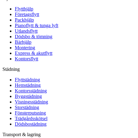
Flytthjälp
Företagsflytt
Packhjälp
Pianoflytt & tunga lyft
Utlandsflytt
Dödsbo & tömning
Bärhjälp
Montering
Express & akutflytt
Kontorsflytt
Städning
Flyttstädning
Hemstädning
Kontorsstädning
Byggstädning
Visningsstädning
Storstädning
Fönsterputsning
Trädgårdsskötsel
Dödsbostädning
Transport & lagring