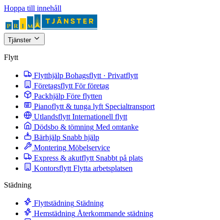
Hoppa till innehåll
Tjänster
Flytt
Flytthjälp
Bohagsflytt · Privatflytt
Företagsflytt
För företag
Packhjälp
Före flytten
Pianoflytt & tunga lyft
Specialtransport
Utlandsflytt
Internationell flytt
Dödsbo & tömning
Med omtanke
Bärhjälp
Snabb hjälp
Montering
Möbelservice
Express & akutflytt
Snabbt på plats
Kontorsflytt
Flytta arbetsplatsen
Städning
Flyttstädning
Städning
Hemstädning
Återkommande städning