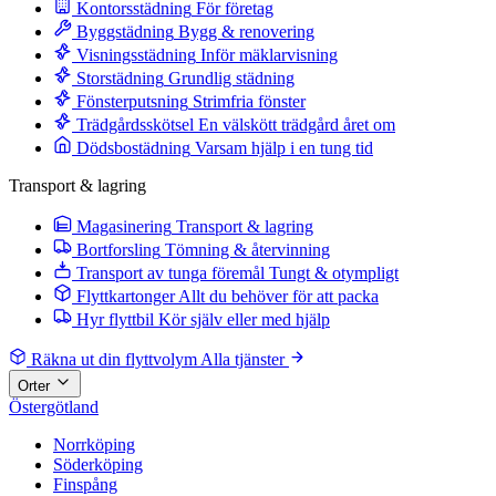
Kontorsstädning
För företag
Byggstädning
Bygg & renovering
Visningsstädning
Inför mäklarvisning
Storstädning
Grundlig städning
Fönsterputsning
Strimfria fönster
Trädgårdsskötsel
En välskött trädgård året om
Dödsbostädning
Varsam hjälp i en tung tid
Transport & lagring
Magasinering
Transport & lagring
Bortforsling
Tömning & återvinning
Transport av tunga föremål
Tungt & otympligt
Flyttkartonger
Allt du behöver för att packa
Hyr flyttbil
Kör själv eller med hjälp
Räkna ut din flyttvolym
Alla tjänster
Orter
Östergötland
Norrköping
Söderköping
Finspång