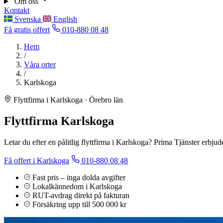
Om oss
Kontakt
Svenska
English
Få gratis offert
010-880 08 48
Hem
/
Våra orter
/
Karlskoga
Flyttfirma i Karlskoga · Örebro län
Flyttfirma Karlskoga
Letar du efter en pålitlig flyttfirma i Karlskoga? Prima Tjänster erbju
Få offert i Karlskoga
010-880 08 48
Fast pris – inga dolda avgifter
Lokalkännedom i Karlskoga
RUT-avdrag direkt på fakturan
Försäkring upp till 500 000 kr