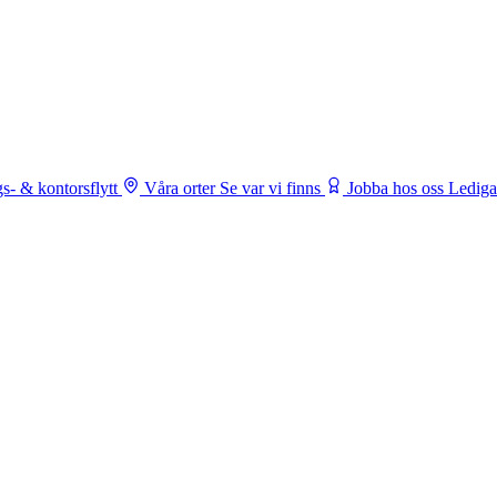
s- & kontorsflytt
Våra orter
Se var vi finns
Jobba hos oss
Lediga 