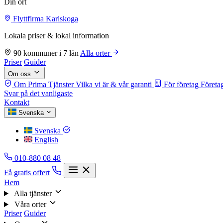
Din ort
Flyttfirma Karlskoga
Lokala priser & lokal information
90 kommuner i 7 län
Alla orter
Priser
Guider
Om oss
Om Prima Tjänster
Vilka vi är & vår garanti
För företag
Företag
Svar på det vanligaste
Kontakt
Svenska
Svenska
English
010-880 08 48
Få gratis offert
Hem
Alla tjänster
Våra orter
Priser
Guider