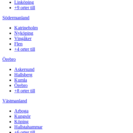
Linköping
+9 orter till
Södermanland
Katrineholm
Nyköping
Vingåker
Flen
+4 orter till
Örebro
Askersund
Hallsberg
Kumla
Örebro
+8 orter till
Västmanland
Arboga
Kungsör
Köping
Hallstahammar
+6 orter till