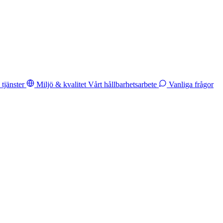
tjänster
Miljö & kvalitet
Vårt hållbarhetsarbete
Vanliga frågor