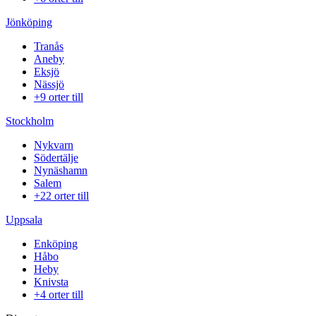
Jönköping
Tranås
Aneby
Eksjö
Nässjö
+9 orter till
Stockholm
Nykvarn
Södertälje
Nynäshamn
Salem
+22 orter till
Uppsala
Enköping
Håbo
Heby
Knivsta
+4 orter till