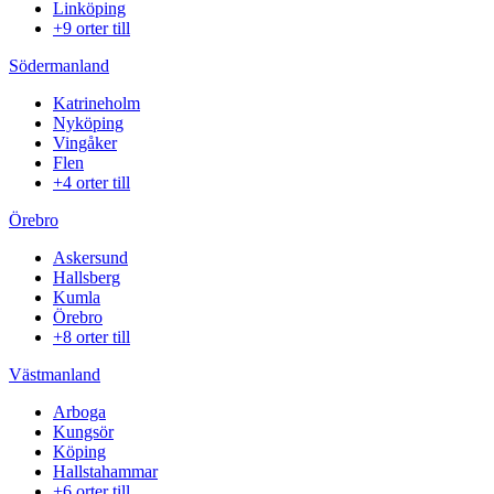
Linköping
+9 orter till
Södermanland
Katrineholm
Nyköping
Vingåker
Flen
+4 orter till
Örebro
Askersund
Hallsberg
Kumla
Örebro
+8 orter till
Västmanland
Arboga
Kungsör
Köping
Hallstahammar
+6 orter till