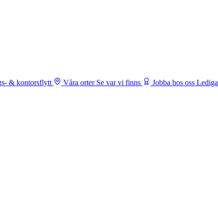
s- & kontorsflytt
Våra orter
Se var vi finns
Jobba hos oss
Lediga 