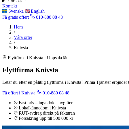
Om oss
Kontakt
Svenska
English
Få gratis offert
010-880 08 48
Hem
/
Våra orter
/
Knivsta
Flyttfirma i Knivsta · Uppsala län
Flyttfirma Knivsta
Letar du efter en pålitlig flyttfirma i Knivsta? Prima Tjänster erbjuder
Få offert i Knivsta
010-880 08 48
Fast pris – inga dolda avgifter
Lokalkännedom i Knivsta
RUT-avdrag direkt på fakturan
Försäkring upp till 500 000 kr