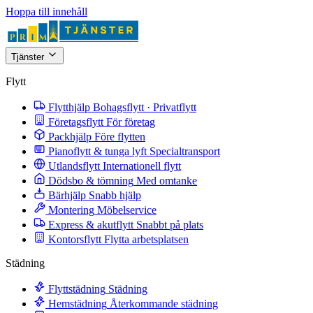
Hoppa till innehåll
Tjänster
Flytt
Flytthjälp
Bohagsflytt · Privatflytt
Företagsflytt
För företag
Packhjälp
Före flytten
Pianoflytt & tunga lyft
Specialtransport
Utlandsflytt
Internationell flytt
Dödsbo & tömning
Med omtanke
Bärhjälp
Snabb hjälp
Montering
Möbelservice
Express & akutflytt
Snabbt på plats
Kontorsflytt
Flytta arbetsplatsen
Städning
Flyttstädning
Städning
Hemstädning
Återkommande städning