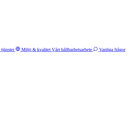
tjänster
Miljö & kvalitet
Vårt hållbarhetsarbete
Vanliga frågor