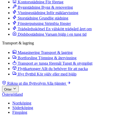
Kontorsstädning
För företag
Byggstädning
Bygg & renovering
Visningsstädning
Inför mäklarvisning
Storstädning
Grundlig städning
Fönsterputsning
Strimfria fönster
Trädgårdsskötsel
En välskött trädgård året om
Dödsbostädning
Varsam hjälp i en tung tid
Transport & lagring
Magasinering
Transport & lagring
Bortforsling
Tömning & återvinning
Transport av tunga föremål
Tungt & otympligt
Flyttkartonger
Allt du behöver för att packa
Hyr flyttbil
Kör själv eller med hjälp
Räkna ut din flyttvolym
Alla tjänster
Orter
Östergötland
Norrköping
Söderköping
Finspång