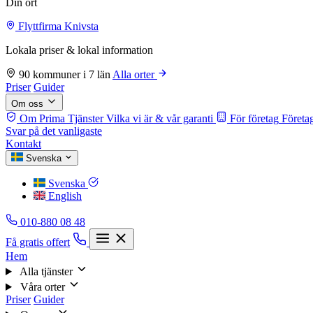
Din ort
Flyttfirma Knivsta
Lokala priser & lokal information
90 kommuner i 7 län
Alla orter
Priser
Guider
Om oss
Om Prima Tjänster
Vilka vi är & vår garanti
För företag
Företag
Svar på det vanligaste
Kontakt
Svenska
Svenska
English
010-880 08 48
Få gratis offert
Hem
Alla tjänster
Våra orter
Priser
Guider