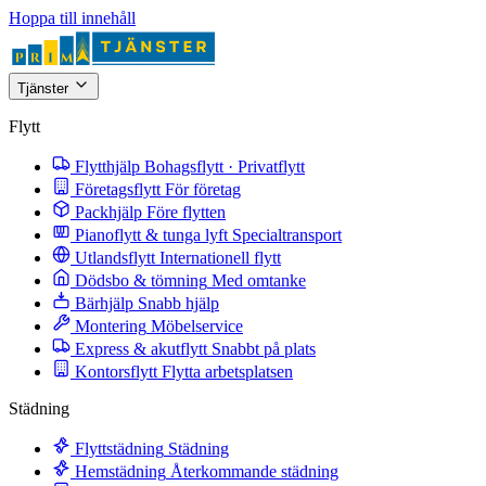
Hoppa till innehåll
Tjänster
Flytt
Flytthjälp
Bohagsflytt · Privatflytt
Företagsflytt
För företag
Packhjälp
Före flytten
Pianoflytt & tunga lyft
Specialtransport
Utlandsflytt
Internationell flytt
Dödsbo & tömning
Med omtanke
Bärhjälp
Snabb hjälp
Montering
Möbelservice
Express & akutflytt
Snabbt på plats
Kontorsflytt
Flytta arbetsplatsen
Städning
Flyttstädning
Städning
Hemstädning
Återkommande städning