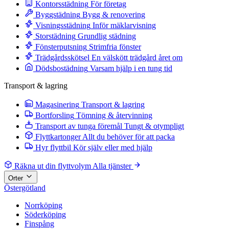
Kontorsstädning
För företag
Byggstädning
Bygg & renovering
Visningsstädning
Inför mäklarvisning
Storstädning
Grundlig städning
Fönsterputsning
Strimfria fönster
Trädgårdsskötsel
En välskött trädgård året om
Dödsbostädning
Varsam hjälp i en tung tid
Transport & lagring
Magasinering
Transport & lagring
Bortforsling
Tömning & återvinning
Transport av tunga föremål
Tungt & otympligt
Flyttkartonger
Allt du behöver för att packa
Hyr flyttbil
Kör själv eller med hjälp
Räkna ut din flyttvolym
Alla tjänster
Orter
Östergötland
Norrköping
Söderköping
Finspång