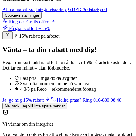
Allmänna villkor
Integritetspolicy
GDPR & dataskydd
Cookie-inställningar
Ring oss
Gratis offert
Få gratis offert
−15%
15% rabatt på arbetet
Vänta – ta din rabatt med dig!
Begär din kostnadsfria offert nu så drar vi 15% på arbetskostnaden.
Det tar en minut – utan förbindelse.
Fast pris – inga dolda avgifter
Svar ofta inom en timme på vardagar
4,3/5 på Reco – rekommenderat företag
Ja, ge mig 15% rabatt
Hellre prata? Ring 010-880 08 48
Nej tack, jag vill inte spara pengar
Vi värnar om din integritet
Vi använder cookies för att webbplatsen ska fungera, mäta trafik och