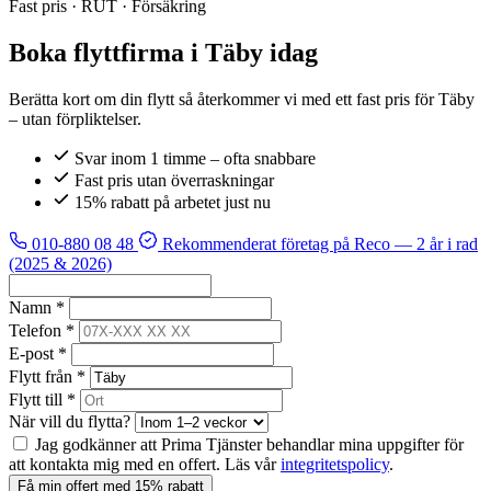
Fast pris · RUT · Försäkring
Boka flyttfirma i Täby idag
Berätta kort om din flytt så återkommer vi med ett fast pris för Täby
– utan förpliktelser.
Svar inom 1 timme – ofta snabbare
Fast pris utan överraskningar
15% rabatt på arbetet just nu
010-880 08 48
Rekommenderat företag på Reco
— 2 år i rad
(2025 & 2026)
Namn *
Telefon *
E-post *
Flytt från *
Flytt till *
När vill du flytta?
Jag godkänner att Prima Tjänster behandlar mina uppgifter för
att kontakta mig med en offert. Läs vår
integritetspolicy
.
Få min offert med 15% rabatt