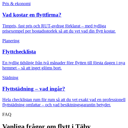
Pris & ekonomi
Vad kostar en flyttfirma?
Timpris, fast pris och RUT-avdrag förklarat – med tydliga
prisexempel per bostadsstorlek så att du vet vad din flytt kostar.
Planering
Flyttchecklista
En tydlig tidslinje från två månader före flytten till första dagen i nya
hemmet – så att inget glöms bort.
Städning
Flyttstädning – vad ingår?
Hela checklistan rum för rum så att du vet exakt vad en professionell
flyttstädning omfattar – och vad besiktningsgarantin betyder.
FAQ
Vanliga frågor om flytt i Täby