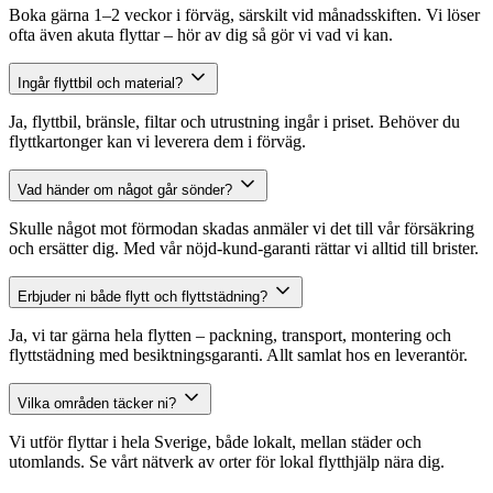
Boka gärna 1–2 veckor i förväg, särskilt vid månadsskiften. Vi löser
ofta även akuta flyttar – hör av dig så gör vi vad vi kan.
Ingår flyttbil och material?
Ja, flyttbil, bränsle, filtar och utrustning ingår i priset. Behöver du
flyttkartonger kan vi leverera dem i förväg.
Vad händer om något går sönder?
Skulle något mot förmodan skadas anmäler vi det till vår försäkring
och ersätter dig. Med vår nöjd-kund-garanti rättar vi alltid till brister.
Erbjuder ni både flytt och flyttstädning?
Ja, vi tar gärna hela flytten – packning, transport, montering och
flyttstädning med besiktningsgaranti. Allt samlat hos en leverantör.
Vilka områden täcker ni?
Vi utför flyttar i hela Sverige, både lokalt, mellan städer och
utomlands. Se vårt nätverk av orter för lokal flytthjälp nära dig.