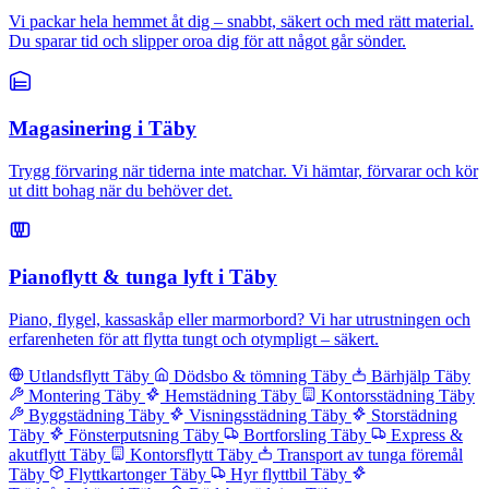
Vi packar hela hemmet åt dig – snabbt, säkert och med rätt material.
Du sparar tid och slipper oroa dig för att något går sönder.
Magasinering i Täby
Trygg förvaring när tiderna inte matchar. Vi hämtar, förvarar och kör
ut ditt bohag när du behöver det.
Pianoflytt & tunga lyft i Täby
Piano, flygel, kassaskåp eller marmorbord? Vi har utrustningen och
erfarenheten för att flytta tungt och otympligt – säkert.
Utlandsflytt Täby
Dödsbo & tömning Täby
Bärhjälp Täby
Montering Täby
Hemstädning Täby
Kontorsstädning Täby
Byggstädning Täby
Visningsstädning Täby
Storstädning
Täby
Fönsterputsning Täby
Bortforsling Täby
Express &
akutflytt Täby
Kontorsflytt Täby
Transport av tunga föremål
Täby
Flyttkartonger Täby
Hyr flyttbil Täby