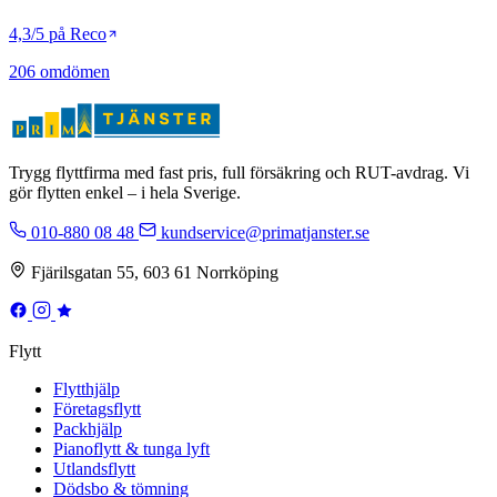
4,3/5 på Reco
206 omdömen
Trygg flyttfirma med fast pris, full försäkring och RUT-avdrag. Vi
gör flytten enkel – i hela Sverige.
010-880 08 48
kundservice@primatjanster.se
Fjärilsgatan 55, 603 61 Norrköping
Flytt
Flytthjälp
Företagsflytt
Packhjälp
Pianoflytt & tunga lyft
Utlandsflytt
Dödsbo & tömning