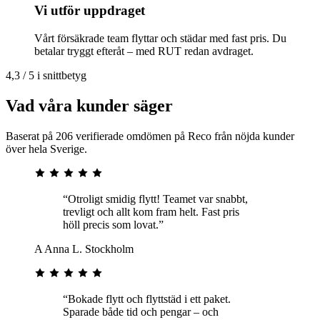
Vi utför uppdraget
Vårt försäkrade team flyttar och städar med fast pris. Du
betalar tryggt efteråt – med RUT redan avdraget.
4,3 / 5 i snittbetyg
Vad våra kunder säger
Baserat på 206 verifierade omdömen på Reco från nöjda kunder
över hela Sverige.
“Otroligt smidig flytt! Teamet var snabbt,
trevligt och allt kom fram helt. Fast pris
höll precis som lovat.”
A
Anna L.
Stockholm
“Bokade flytt och flyttstäd i ett paket.
Sparade både tid och pengar – och