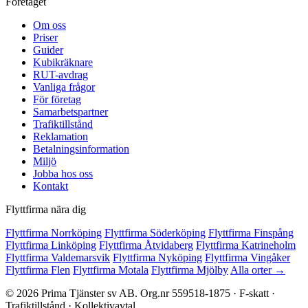
Företaget
Om oss
Priser
Guider
Kubikräknare
RUT-avdrag
Vanliga frågor
För företag
Samarbetspartner
Trafiktillstånd
Reklamation
Betalningsinformation
Miljö
Jobba hos oss
Kontakt
Flyttfirma nära dig
Flyttfirma Norrköping
Flyttfirma Söderköping
Flyttfirma Finspång
Flyttfirma Linköping
Flyttfirma Åtvidaberg
Flyttfirma Katrineholm
Flyttfirma Valdemarsvik
Flyttfirma Nyköping
Flyttfirma Vingåker
Flyttfirma Flen
Flyttfirma Motala
Flyttfirma Mjölby
Alla orter →
© 2026 Prima Tjänster sv AB. Org.nr 559518-1875 · F-skatt ·
Trafiktillstånd · Kollektivavtal.