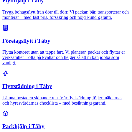
Flytthjälp i Täby
Trygg bohagsflytt från dörr till dörr. Vi packar, bär, transporterar och
monterar – med fast pris, försäkring och nöjd-kund-garanti.
Företagsflytt i Täby
Flytta kontoret utan att tappa fart. Vi planerar, packar och flyttar er
verksamhet – ofta på kvällar och helger så att ni kan jobba som
vanligt.
Flyttstädning i Täby
Lämna bostaden skinande ren. Vår flyttstädning följer mäklarnas
och hyresvärdarnas checklista – med besiktningsgaranti.
Packhjälp i Täby