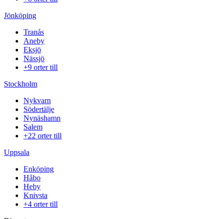
Jönköping
Tranås
Aneby
Eksjö
Nässjö
+9 orter till
Stockholm
Nykvarn
Södertälje
Nynäshamn
Salem
+22 orter till
Uppsala
Enköping
Håbo
Heby
Knivsta
+4 orter till