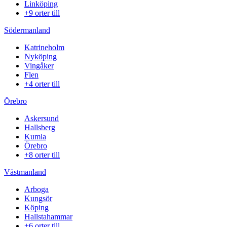
Linköping
+9 orter till
Södermanland
Katrineholm
Nyköping
Vingåker
Flen
+4 orter till
Örebro
Askersund
Hallsberg
Kumla
Örebro
+8 orter till
Västmanland
Arboga
Kungsör
Köping
Hallstahammar
+6 orter till