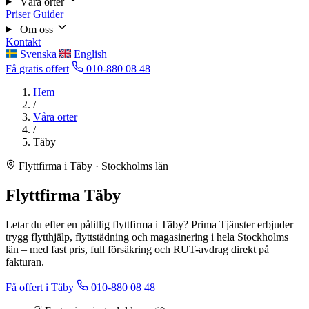
Våra orter
Priser
Guider
Om oss
Kontakt
Svenska
English
Få gratis offert
010-880 08 48
Hem
/
Våra orter
/
Täby
Flyttfirma i Täby · Stockholms län
Flyttfirma Täby
Letar du efter en pålitlig flyttfirma i Täby? Prima Tjänster erbjuder
trygg flytthjälp, flyttstädning och magasinering i hela Stockholms
län – med fast pris, full försäkring och RUT-avdrag direkt på
fakturan.
Få offert i Täby
010-880 08 48