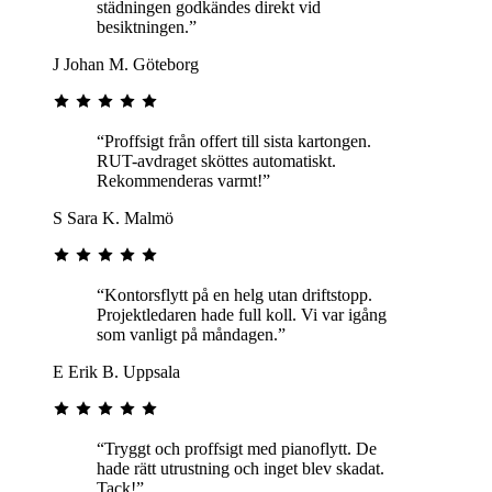
städningen godkändes direkt vid
besiktningen.”
J
Johan M.
Göteborg
“Proffsigt från offert till sista kartongen.
RUT-avdraget sköttes automatiskt.
Rekommenderas varmt!”
S
Sara K.
Malmö
“Kontorsflytt på en helg utan driftstopp.
Projektledaren hade full koll. Vi var igång
som vanligt på måndagen.”
E
Erik B.
Uppsala
“Tryggt och proffsigt med pianoflytt. De
hade rätt utrustning och inget blev skadat.
Tack!”