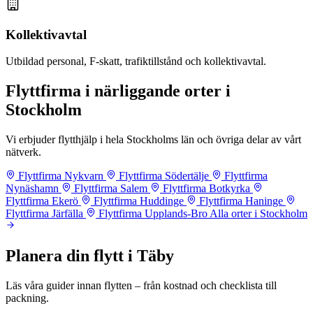
Kollektivavtal
Utbildad personal, F-skatt, trafiktillstånd och kollektivavtal.
Flyttfirma i närliggande orter i
Stockholm
Vi erbjuder flytthjälp i hela Stockholms län och övriga delar av vårt
nätverk.
Flyttfirma Nykvarn
Flyttfirma Södertälje
Flyttfirma
Nynäshamn
Flyttfirma Salem
Flyttfirma Botkyrka
Flyttfirma Ekerö
Flyttfirma Huddinge
Flyttfirma Haninge
Flyttfirma Järfälla
Flyttfirma Upplands-Bro
Alla orter i Stockholm
Planera din flytt i Täby
Läs våra guider innan flytten – från kostnad och checklista till
packning.