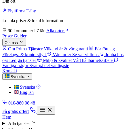
Din ort
Flyttfirma Täby
Lokala priser & lokal information
90 kommuner i 7 län
Alla orter
Priser
Guider
Om oss
Om Prima Tjänster
Vilka vi är & vår garanti
För företag
Företags- & kontorsflytt
Våra orter
Se var vi finns
Jobba hos
oss
Lediga tjänster
Miljö & kvalitet
Vårt hållbarhetsarbete
Vanliga frågor
Svar på det vanligaste
Kontakt
Svenska
Svenska
English
010-880 08 48
Få gratis offert
Hem
Alla tjänster