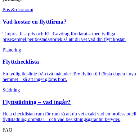
Pris & ekonomi
Vad kostar en flyttfirma?
Timpris, fast pris och RUT-avdrag förklarat – med tydliga
prisexempel per bostadsstorlek så att du vet vad din flytt kostar.
Planering
Flyttchecklista
En tydlig tidslinje från två månader före flytten till första dagen i nya
hemmet – så att inget glöms bort.
Städning
Flyttstädning – vad ingår?
Hela checklistan rum för rum så att du vet exakt vad en professionell
flyttstädning omfattar – och vad besiktningsgarantin betyder.
FAQ