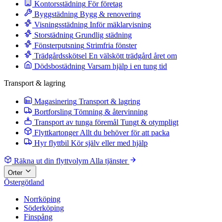
Kontorsstädning
För företag
Byggstädning
Bygg & renovering
Visningsstädning
Inför mäklarvisning
Storstädning
Grundlig städning
Fönsterputsning
Strimfria fönster
Trädgårdsskötsel
En välskött trädgård året om
Dödsbostädning
Varsam hjälp i en tung tid
Transport & lagring
Magasinering
Transport & lagring
Bortforsling
Tömning & återvinning
Transport av tunga föremål
Tungt & otympligt
Flyttkartonger
Allt du behöver för att packa
Hyr flyttbil
Kör själv eller med hjälp
Räkna ut din flyttvolym
Alla tjänster
Orter
Östergötland
Norrköping
Söderköping
Finspång