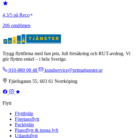
4,3/5 på Reco
206 omdömen
Trygg flyttfirma med fast pris, full försäkring och RUT-avdrag. Vi
gör flytten enkel – i hela Sverige.
010-880 08 48
kundservice@primatjanster.se
Fjärilsgatan 55, 603 61 Norrköping
Flytt
Flytthjälp
Företagsflytt
Packhjälp
Pianoflytt & tunga lyft
Utlandsflytt