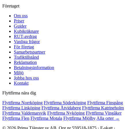
Företaget
Om oss
Priser
Guider
Kubikräknare
RUT-avdrag
Vanliga frågor
För företag
Samarbetspartner
Trafiktillstånd
Reklamation
Betalningsinformation
Miljö
Jobba hos oss
Kontakt
Flyttfirma nära dig
Flyttfirma Norrköping
Flyttfirma Söderköping
Flyttfirma Finspång
Flyttfirma Linköping
Flyttfirma Åtvidaberg
Flyttfirma Katrineholm
Flyttfirma Valdemarsvik
Flyttfirma Nyköping
Flyttfirma Vingåker
Flyttfirma Flen
Flyttfirma Motala
Flyttfirma Mjölby
Alla orter →
© 2026 Prima Tjänster sv AB. Org.nr 559518-1875 · F-skatt ·