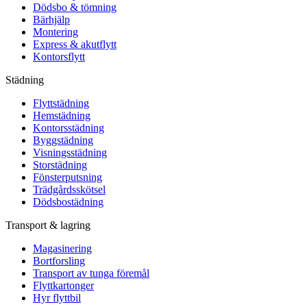
Dödsbo & tömning
Bärhjälp
Montering
Express & akutflytt
Kontorsflytt
Städning
Flyttstädning
Hemstädning
Kontorsstädning
Byggstädning
Visningsstädning
Storstädning
Fönsterputsning
Trädgårdsskötsel
Dödsbostädning
Transport & lagring
Magasinering
Bortforsling
Transport av tunga föremål
Flyttkartonger
Hyr flyttbil