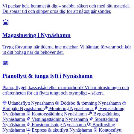
Vi packar hela hemmet åt dig – snabbt, säkert och med rätt material.
Du sparar tid och slipper oroa dig för att något går sönder.
Magasinering i Nynäshamn
Trygg förvaring när tiderna inte matchar. Vi hämtar, förvarar och kör
ut ditt bohag när du behöver det.
Pianoflytt & tunga lyft i Nynäshamn
Piano, flygel, kassaskåp eller marmorbord? Vi har utrustningen och
erfarenheten för att flytta tungt och otympligt – säkert.
Utlandsflytt Nynäshamn
Dödsbo & tömning Nynäshamn
Bärhjälp Nynäshamn
Montering Nynäshamn
Hemstädning
Nynäshamn
Kontorsstädning Nynäshamn
Byggstädning
Nynäshamn
Visningsstädning Nynäshamn
Storstädning
Nynäshamn
Fönsterputsning Nynäshamn
Bortforsling
Nynäshamn
Express & akutflytt Nynäshamn
Kontorsflytt