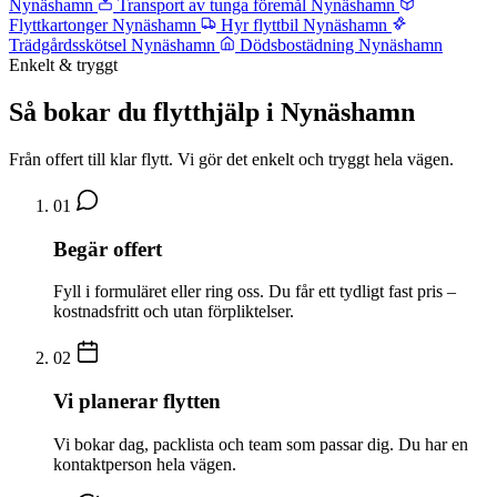
Nynäshamn
Transport av tunga föremål Nynäshamn
Flyttkartonger Nynäshamn
Hyr flyttbil Nynäshamn
Trädgårdsskötsel Nynäshamn
Dödsbostädning Nynäshamn
Enkelt & tryggt
Så bokar du flytthjälp i Nynäshamn
Från offert till klar flytt. Vi gör det enkelt och tryggt hela vägen.
01
Begär offert
Fyll i formuläret eller ring oss. Du får ett tydligt fast pris –
kostnadsfritt och utan förpliktelser.
02
Vi planerar flytten
Vi bokar dag, packlista och team som passar dig. Du har en
kontaktperson hela vägen.