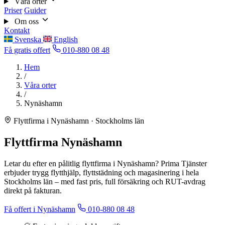
Våra orter
Priser
Guider
Om oss
Kontakt
Svenska
English
Få gratis offert
010-880 08 48
Hem
/
Våra orter
/
Nynäshamn
Flyttfirma i Nynäshamn · Stockholms län
Flyttfirma Nynäshamn
Letar du efter en pålitlig flyttfirma i Nynäshamn? Prima Tjänster
erbjuder trygg flytthjälp, flyttstädning och magasinering i hela
Stockholms län – med fast pris, full försäkring och RUT-avdrag
direkt på fakturan.
Få offert i Nynäshamn
010-880 08 48