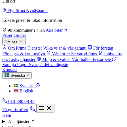
Din ort
Flyttfirma Nynäshamn
Lokala priser & lokal information
90 kommuner i 7 län
Alla orter
Priser
Guider
Om oss
Om Prima Tjänster
Vilka vi är & vår garanti
För företag
Företags- & kontorsflytt
Våra orter
Se var vi finns
Jobba hos
oss
Lediga tjänster
Miljö & kvalitet
Vårt hållbarhetsarbete
Vanliga frågor
Svar på det vanligaste
Kontakt
Svenska
Svenska
English
010-880 08 48
Få gratis offert
Hem
Alla tjänster