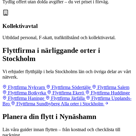
Tydlig offert utan dolda avgifter – du vet priset i förväg.
Kollektivavtal
Utbildad personal, F-skatt, trafiktillstånd och kollektivavtal.
Flyttfirma i närliggande orter i
Stockholm
Vi erbjuder flytthjälp i hela Stockholms län och övriga delar av vårt
nätverk.
Flyttfirma Nykvarn
Flyttfirma Södertälje
Flyttfirma Salem
Flyttfirma Botkyrka
Flyttfirma Ekerö
Flyttfirma Huddinge
Flyttfirma Haninge
Flyttfirma Järfälla
Flyttfirma Upplands-
Bro
Flyttfirma Sundbyberg
Alla orter i Stockholm
Planera din flytt i Nynäshamn
Läs våra guider innan flytten – från kostnad och checklista till
packning.