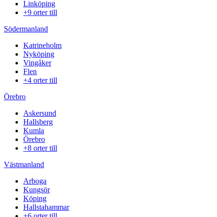
Linköping
+9 orter till
Södermanland
Katrineholm
Nyköping
Vingåker
Flen
+4 orter till
Örebro
Askersund
Hallsberg
Kumla
Örebro
+8 orter till
Västmanland
Arboga
Kungsör
Köping
Hallstahammar
+6 orter till