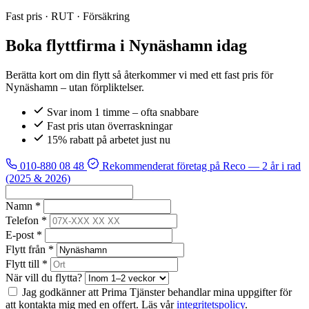
Fast pris · RUT · Försäkring
Boka flyttfirma i Nynäshamn idag
Berätta kort om din flytt så återkommer vi med ett fast pris för
Nynäshamn – utan förpliktelser.
Svar inom 1 timme – ofta snabbare
Fast pris utan överraskningar
15% rabatt på arbetet just nu
010-880 08 48
Rekommenderat företag på Reco
— 2 år i rad
(2025 & 2026)
Namn *
Telefon *
E-post *
Flytt från *
Flytt till *
När vill du flytta?
Jag godkänner att Prima Tjänster behandlar mina uppgifter för
att kontakta mig med en offert. Läs vår
integritetspolicy
.