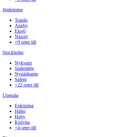
Jönköping
Tranås
Aneby
Eksjö
Nässjö
+9 orter till
Stockholm
Nykvarn
Södertälje
Nynäshamn
Salem
+22 orter till
Uppsala
Enköping
Håbo
Heby
Knivsta
+4 orter till