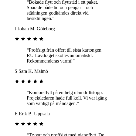
“Bokade flytt och flyttstäd i ett paket.
Sparade både tid och pengar – och
städningen godkändes direkt vid
besiktningen.”
J
Johan M.
Göteborg
“Proffsigt från offert till sista kartongen.
RUT-avdraget sköttes automatiskt.
Rekommenderas varmt!”
S
Sara K.
Malmö
“Kontorsflytt på en helg utan driftstopp.
Projektledaren hade full koll. Vi var igång
som vanligt på måndagen.”
E
Erik B.
Uppsala
“Tryggt och proffsigt med pianoflytt. De