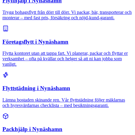
Flytthjälp i Nynäshamn
Trygg bohagsflytt från dörr till dörr. Vi packar, bär, transporterar och
monterar – med fast pris, försäkring och nöjd-kund-garanti.
Företagsflytt i Nynäshamn
Flytta kontoret utan att tappa fart. Vi planerar, packar och flyttar er
verksamhet – ofta på kvällar och helger så att ni kan jobba som
vanligt.
Flyttstädning i Nynäshamn
Lämna bostaden skinande ren. Vår flyttstädning följer mäklarnas
och hyresvärdarnas checklista – med besiktningsgaranti.
Packhjälp i Nynäshamn