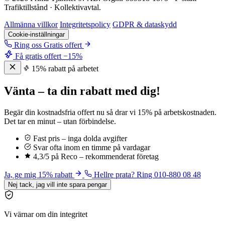
Trafiktillstånd · Kollektivavtal.
Allmänna villkor
Integritetspolicy
GDPR & dataskydd
Cookie-inställningar
Ring oss
Gratis offert
Få gratis offert
−15%
15% rabatt på arbetet
Vänta – ta din rabatt med dig!
Begär din kostnadsfria offert nu så drar vi 15% på arbetskostnaden.
Det tar en minut – utan förbindelse.
Fast pris – inga dolda avgifter
Svar ofta inom en timme på vardagar
4,3/5 på Reco – rekommenderat företag
Ja, ge mig 15% rabatt
Hellre prata? Ring 010-880 08 48
Nej tack, jag vill inte spara pengar
Vi värnar om din integritet