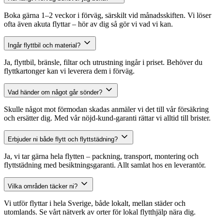
Boka gärna 1–2 veckor i förväg, särskilt vid månadsskiften. Vi löser
ofta även akuta flyttar – hör av dig så gör vi vad vi kan.
Ingår flyttbil och material?
Ja, flyttbil, bränsle, filtar och utrustning ingår i priset. Behöver du
flyttkartonger kan vi leverera dem i förväg.
Vad händer om något går sönder?
Skulle något mot förmodan skadas anmäler vi det till vår försäkring
och ersätter dig. Med vår nöjd-kund-garanti rättar vi alltid till brister.
Erbjuder ni både flytt och flyttstädning?
Ja, vi tar gärna hela flytten – packning, transport, montering och
flyttstädning med besiktningsgaranti. Allt samlat hos en leverantör.
Vilka områden täcker ni?
Vi utför flyttar i hela Sverige, både lokalt, mellan städer och
utomlands. Se vårt nätverk av orter för lokal flytthjälp nära dig.