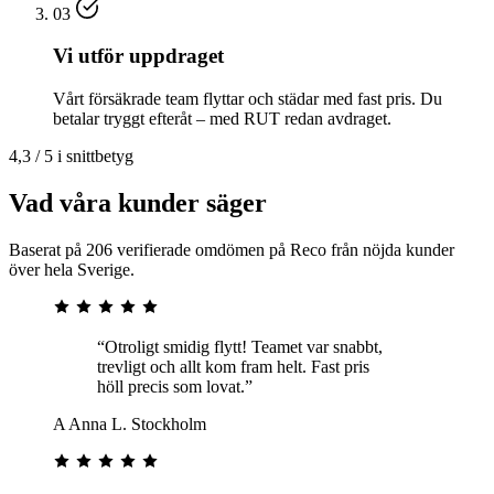
03
Vi utför uppdraget
Vårt försäkrade team flyttar och städar med fast pris. Du
betalar tryggt efteråt – med RUT redan avdraget.
4,3 / 5 i snittbetyg
Vad våra kunder säger
Baserat på 206 verifierade omdömen på Reco från nöjda kunder
över hela Sverige.
“Otroligt smidig flytt! Teamet var snabbt,
trevligt och allt kom fram helt. Fast pris
höll precis som lovat.”
A
Anna L.
Stockholm