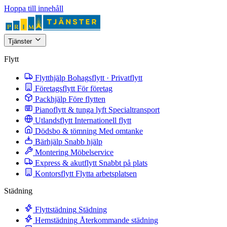
Hoppa till innehåll
Tjänster
Flytt
Flytthjälp
Bohagsflytt · Privatflytt
Företagsflytt
För företag
Packhjälp
Före flytten
Pianoflytt & tunga lyft
Specialtransport
Utlandsflytt
Internationell flytt
Dödsbo & tömning
Med omtanke
Bärhjälp
Snabb hjälp
Montering
Möbelservice
Express & akutflytt
Snabbt på plats
Kontorsflytt
Flytta arbetsplatsen
Städning
Flyttstädning
Städning
Hemstädning
Återkommande städning