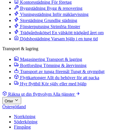
Kontorsstädning
För företag
Byggstädning
Bygg & renovering
Visningsstädning
Inför mäklarvisning
Storstädning
Grundlig städning
Fönsterputsning
Strimfria fönster
Trädgårdsskötsel
En välskött trädgård året om
Dödsbostädning
Varsam hjälp i en tung tid
Transport & lagring
Magasinering
Transport & lagring
Bortforsling
Tömning & återvinning
Transport av tunga föremål
Tungt & otympligt
Flyttkartonger
Allt du behöver för att packa
Hyr flyttbil
Kör själv eller med hjälp
Räkna ut din flyttvolym
Alla tjänster
Orter
Östergötland
Norrköping
Söderköping
Finspång