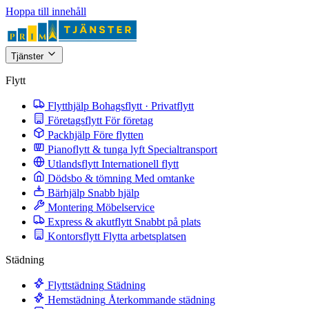
Hoppa till innehåll
Tjänster
Flytt
Flytthjälp
Bohagsflytt · Privatflytt
Företagsflytt
För företag
Packhjälp
Före flytten
Pianoflytt & tunga lyft
Specialtransport
Utlandsflytt
Internationell flytt
Dödsbo & tömning
Med omtanke
Bärhjälp
Snabb hjälp
Montering
Möbelservice
Express & akutflytt
Snabbt på plats
Kontorsflytt
Flytta arbetsplatsen
Städning
Flyttstädning
Städning
Hemstädning
Återkommande städning