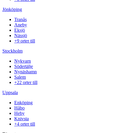
Jönköping
Tranås
Aneby
Eksjö
Nässjö
+9 orter till
Stockholm
Nykvarn
Södertälje
Nynäshamn
Salem
+22 orter till
Uppsala
Enköping
Håbo
Heby
Knivsta
+4 orter till