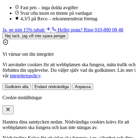
Fast pris – inga dolda avgifter
Svar ofta inom en timme på vardagar
4,3/5 på Reco – rekommenderat företag
Ja, ge mig 15% rabatt
Hellre prata? Ring 010-880 08 48
Nej tack, jag vill inte spara pengar
Vi värnar om din integritet
Vi använder cookies för att webbplatsen ska fungera, mäta trafik och
förbättra din upplevelse. Du väljer själv vad du godkänner. Läs mer i
vår
integritetspolicy
.
Godkänn alla
Endast nödvändiga
Anpassa
Cookie-inställningar
Hantera dina samtycken nedan. Nödvändiga cookies krävs för att
webbplatsen ska fungera och kan inte stängas av.
Nödvändiga
Krävs för att sidan ska fungera, t.ex. säkerhet och dina