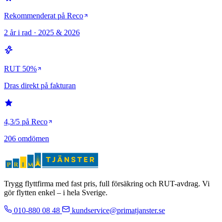
Rekommenderat på Reco
2 år i rad · 2025 & 2026
RUT 50%
Dras direkt på fakturan
4,3/5 på Reco
206 omdömen
Trygg flyttfirma med fast pris, full försäkring och RUT-avdrag. Vi
gör flytten enkel – i hela Sverige.
010-880 08 48
kundservice@primatjanster.se