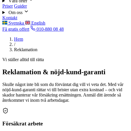
Våra orter
Priser
Guider
Om oss
Kontakt
Svenska
English
Få gratis offert
010-880 08 48
Hem
/
Reklamation
Vi ställer alltid till rätta
Reklamation & nöjd-kund-garanti
Skulle något inte bli som du förväntat dig vill vi veta det. Med vår
nöjd-kund-garanti rättar vi till brister utan extra kostnad – och vid
skador hanterar vår försäkring ersättningen. Anmäl ditt ärende så
återkommer vi inom två arbetsdagar.
Försäkrat arbete