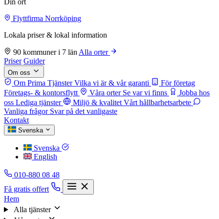
Din ort
Flyttfirma Norrköping
Lokala priser & lokal information
90 kommuner i 7 län
Alla orter
Priser
Guider
Om oss
Om Prima Tjänster
Vilka vi är & vår garanti
För företag
Företags- & kontorsflytt
Våra orter
Se var vi finns
Jobba hos
oss
Lediga tjänster
Miljö & kvalitet
Vårt hållbarhetsarbete
Vanliga frågor
Svar på det vanligaste
Kontakt
Svenska
Svenska
English
010-880 08 48
Få gratis offert
Hem
Alla tjänster