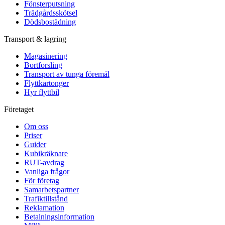
Fönsterputsning
Trädgårdsskötsel
Dödsbostädning
Transport & lagring
Magasinering
Bortforsling
Transport av tunga föremål
Flyttkartonger
Hyr flyttbil
Företaget
Om oss
Priser
Guider
Kubikräknare
RUT-avdrag
Vanliga frågor
För företag
Samarbetspartner
Trafiktillstånd
Reklamation
Betalningsinformation