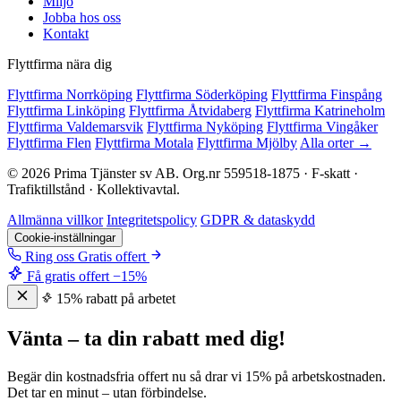
Miljö
Jobba hos oss
Kontakt
Flyttfirma nära dig
Flyttfirma Norrköping
Flyttfirma Söderköping
Flyttfirma Finspång
Flyttfirma Linköping
Flyttfirma Åtvidaberg
Flyttfirma Katrineholm
Flyttfirma Valdemarsvik
Flyttfirma Nyköping
Flyttfirma Vingåker
Flyttfirma Flen
Flyttfirma Motala
Flyttfirma Mjölby
Alla orter →
© 2026 Prima Tjänster sv AB. Org.nr 559518-1875 · F-skatt ·
Trafiktillstånd · Kollektivavtal.
Allmänna villkor
Integritetspolicy
GDPR & dataskydd
Cookie-inställningar
Ring oss
Gratis offert
Få gratis offert
−15%
15% rabatt på arbetet
Vänta – ta din rabatt med dig!
Begär din kostnadsfria offert nu så drar vi 15% på arbetskostnaden.
Det tar en minut – utan förbindelse.