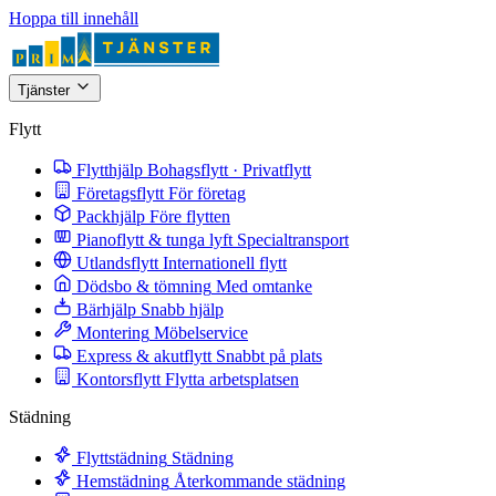
Hoppa till innehåll
Tjänster
Flytt
Flytthjälp
Bohagsflytt · Privatflytt
Företagsflytt
För företag
Packhjälp
Före flytten
Pianoflytt & tunga lyft
Specialtransport
Utlandsflytt
Internationell flytt
Dödsbo & tömning
Med omtanke
Bärhjälp
Snabb hjälp
Montering
Möbelservice
Express & akutflytt
Snabbt på plats
Kontorsflytt
Flytta arbetsplatsen
Städning
Flyttstädning
Städning
Hemstädning
Återkommande städning