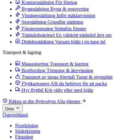
Kontorsstädning
För företag
Byggstädning
Bygg & renovering
Visningsstädning
Inför mäklarvisning
Storstädning
Grundlig städning
Fönsterputsning
Strimfria fönster
Trädgårdsskötsel
En välskött trädgård året om
Dödsbostädning
Varsam hjälp i en tung tid
Transport & lagring
Magasinering
Transport & lagring
Bortforsling
Tömning & återvinning
Transport av tunga föremål
Tungt & otympligt
Flyttkartonger
Allt du behöver för att packa
Hyr flyttbil
Kör själv eller med hjälp
Räkna ut din flyttvolym
Alla tjänster
Orter
Östergötland
Norrköping
Söderköping
Finspång