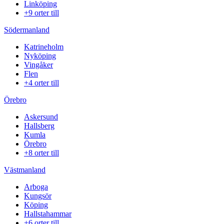
Linköping
+9 orter till
Södermanland
Katrineholm
Nyköping
Vingåker
Flen
+4 orter till
Örebro
Askersund
Hallsberg
Kumla
Örebro
+8 orter till
Västmanland
Arboga
Kungsör
Köping
Hallstahammar
+6 orter till