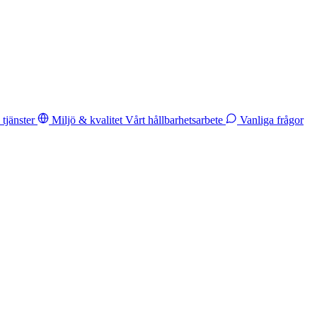
tjänster
Miljö & kvalitet
Vårt hållbarhetsarbete
Vanliga frågor