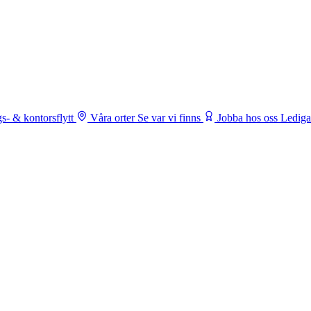
s- & kontorsflytt
Våra orter
Se var vi finns
Jobba hos oss
Lediga 