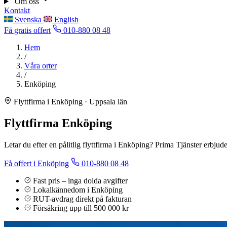
Om oss
Kontakt
Svenska
English
Få gratis offert
010-880 08 48
Hem
/
Våra orter
/
Enköping
Flyttfirma i Enköping · Uppsala län
Flyttfirma Enköping
Letar du efter en pålitlig flyttfirma i Enköping? Prima Tjänster erbjud
Få offert i Enköping
010-880 08 48
Fast pris – inga dolda avgifter
Lokalkännedom i Enköping
RUT-avdrag direkt på fakturan
Försäkring upp till 500 000 kr