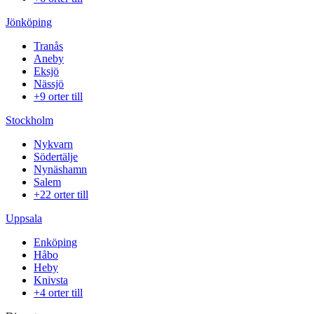
Jönköping
Tranås
Aneby
Eksjö
Nässjö
+9 orter till
Stockholm
Nykvarn
Södertälje
Nynäshamn
Salem
+22 orter till
Uppsala
Enköping
Håbo
Heby
Knivsta
+4 orter till