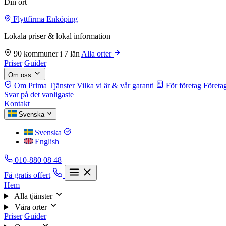
Din ort
Flyttfirma Enköping
Lokala priser & lokal information
90 kommuner i 7 län
Alla orter
Priser
Guider
Om oss
Om Prima Tjänster
Vilka vi är & vår garanti
För företag
Företag
Svar på det vanligaste
Kontakt
Svenska
Svenska
English
010-880 08 48
Få gratis offert
Hem
Alla tjänster
Våra orter
Priser
Guider