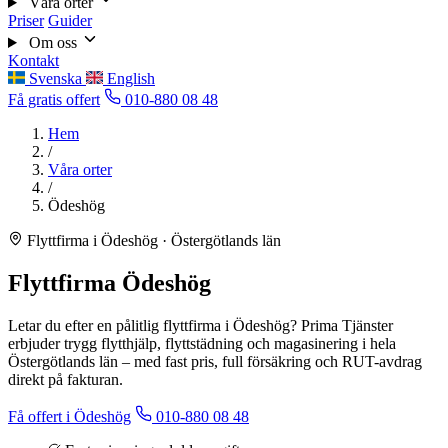
Våra orter
Priser
Guider
Om oss
Kontakt
Svenska
English
Få gratis offert
010-880 08 48
Hem
/
Våra orter
/
Ödeshög
Flyttfirma i Ödeshög · Östergötlands län
Flyttfirma Ödeshög
Letar du efter en pålitlig flyttfirma i Ödeshög? Prima Tjänster
erbjuder trygg flytthjälp, flyttstädning och magasinering i hela
Östergötlands län – med fast pris, full försäkring och RUT-avdrag
direkt på fakturan.
Få offert i Ödeshög
010-880 08 48