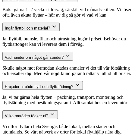
Boka gärna 1–2 veckor i förväg, särskilt vid månadsskiften. Vi löser
ofta även akuta flyttar – hör av dig så gör vi vad vi kan.
Ingår flyttbil och material?
Ja, flyttbil, bränsle, filtar och utrustning ingår i priset. Behöver du
flyttkartonger kan vi leverera dem i förväg.
Vad händer om något går sönder?
Skulle något mot förmodan skadas anmäler vi det till vår försäkring
och ersätter dig. Med vår nöjd-kund-garanti rättar vi alltid till brister.
Erbjuder ni både flytt och flyttstädning?
Ja, vi tar gärna hela flytten – packning, transport, montering och
flyttstädning med besiktningsgaranti. Allt samlat hos en leverantör.
Vilka områden täcker ni?
Vi utför flyttar i hela Sverige, både lokalt, mellan städer och
utomlands. Se vårt nätverk av orter för lokal flytthjälp nära dig.