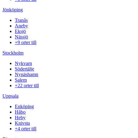
Jönköping
Tranås
Aneby
Eksjö
Nässjö
+9 orter till
Stockholm
Nykvarn
Södertälje
Nynäshamn
Salem
+22 orter till
Uppsala
Enköping
Håbo
Heby
Knivsta
+4 orter till