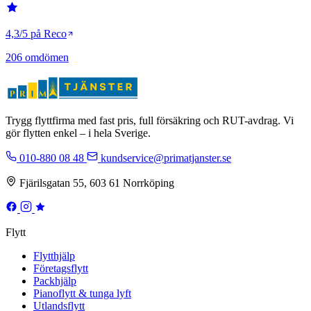
4,3/5 på Reco
206 omdömen
Trygg flyttfirma med fast pris, full försäkring och RUT-avdrag. Vi
gör flytten enkel – i hela Sverige.
010-880 08 48
kundservice@primatjanster.se
Fjärilsgatan 55, 603 61 Norrköping
Flytt
Flytthjälp
Företagsflytt
Packhjälp
Pianoflytt & tunga lyft
Utlandsflytt