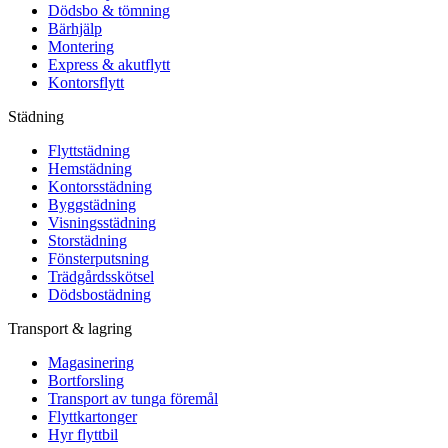
Dödsbo & tömning
Bärhjälp
Montering
Express & akutflytt
Kontorsflytt
Städning
Flyttstädning
Hemstädning
Kontorsstädning
Byggstädning
Visningsstädning
Storstädning
Fönsterputsning
Trädgårdsskötsel
Dödsbostädning
Transport & lagring
Magasinering
Bortforsling
Transport av tunga föremål
Flyttkartonger
Hyr flyttbil