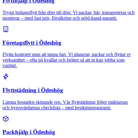
Flytthjälp i Ödeshög
Trygg bohagsflytt från dörr till dörr. Vi packar, bär, transporterar och
monterar – med fast pris, försäkring och nöjd-kund-garanti.
Företagsflytt i Ödeshög
Flytta kontoret utan att tappa fart. Vi planerar, packar och flyttar er
verksamhet – ofta på kvällar och helger så att ni kan jobba som
vanligt.
Flyttstädning i Ödeshög
Lämna bostaden skinande ren. Vår flyttstädning följer mäklarnas
och hyresvärdarnas checklista – med besiktningsgaranti.
Packhjälp i Ödeshög