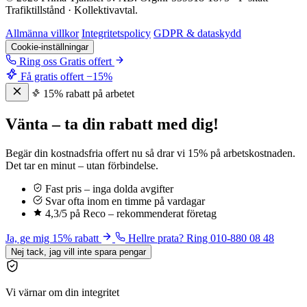
Trafiktillstånd · Kollektivavtal.
Allmänna villkor
Integritetspolicy
GDPR & dataskydd
Cookie-inställningar
Ring oss
Gratis offert
Få gratis offert
−15%
15% rabatt på arbetet
Vänta – ta din rabatt med dig!
Begär din kostnadsfria offert nu så drar vi 15% på arbetskostnaden.
Det tar en minut – utan förbindelse.
Fast pris – inga dolda avgifter
Svar ofta inom en timme på vardagar
4,3/5 på Reco – rekommenderat företag
Ja, ge mig 15% rabatt
Hellre prata? Ring 010-880 08 48
Nej tack, jag vill inte spara pengar
Vi värnar om din integritet