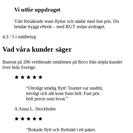
Vi utför uppdraget
Vårt försäkrade team flyttar och städar med fast pris. Du
betalar tryggt efteråt – med RUT redan avdraget.
4,3 / 5 i snittbetyg
Vad våra kunder säger
Baserat på 206 verifierade omdömen på Reco från nöjda kunder
över hela Sverige.
“Otroligt smidig flytt! Teamet var snabbt,
trevligt och allt kom fram helt. Fast pris
höll precis som lovat.”
A
Anna L.
Stockholm
“Bokade flytt och flyttstäd i ett paket.