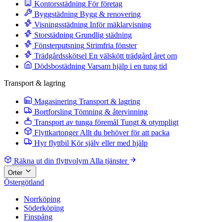
Kontorsstädning
För företag
Byggstädning
Bygg & renovering
Visningsstädning
Inför mäklarvisning
Storstädning
Grundlig städning
Fönsterputsning
Strimfria fönster
Trädgårdsskötsel
En välskött trädgård året om
Dödsbostädning
Varsam hjälp i en tung tid
Transport & lagring
Magasinering
Transport & lagring
Bortforsling
Tömning & återvinning
Transport av tunga föremål
Tungt & otympligt
Flyttkartonger
Allt du behöver för att packa
Hyr flyttbil
Kör själv eller med hjälp
Räkna ut din flyttvolym
Alla tjänster
Orter
Östergötland
Norrköping
Söderköping
Finspång