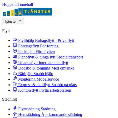
Hoppa till innehåll
Tjänster
Flytt
Flytthjälp
Bohagsflytt · Privatflytt
Företagsflytt
För företag
Packhjälp
Före flytten
Pianoflytt & tunga lyft
Specialtransport
Utlandsflytt
Internationell flytt
Dödsbo & tömning
Med omtanke
Bärhjälp
Snabb hjälp
Montering
Möbelservice
Express & akutflytt
Snabbt på plats
Kontorsflytt
Flytta arbetsplatsen
Städning
Flyttstädning
Städning
Hemstädning
Återkommande städning