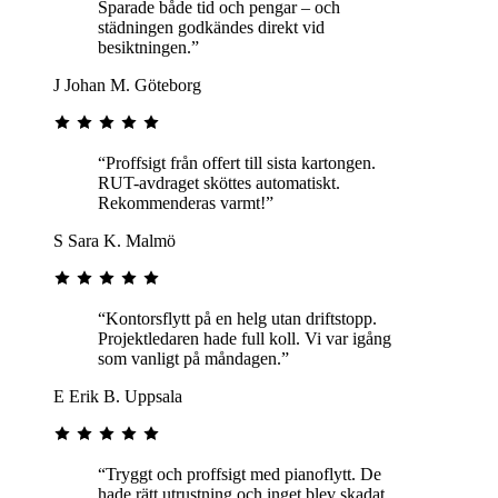
Sparade både tid och pengar – och
städningen godkändes direkt vid
besiktningen.”
J
Johan M.
Göteborg
“Proffsigt från offert till sista kartongen.
RUT-avdraget sköttes automatiskt.
Rekommenderas varmt!”
S
Sara K.
Malmö
“Kontorsflytt på en helg utan driftstopp.
Projektledaren hade full koll. Vi var igång
som vanligt på måndagen.”
E
Erik B.
Uppsala
“Tryggt och proffsigt med pianoflytt. De
hade rätt utrustning och inget blev skadat.