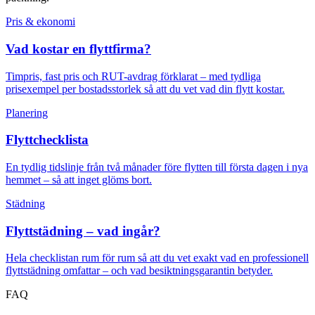
Pris & ekonomi
Vad kostar en flyttfirma?
Timpris, fast pris och RUT-avdrag förklarat – med tydliga
prisexempel per bostadsstorlek så att du vet vad din flytt kostar.
Planering
Flyttchecklista
En tydlig tidslinje från två månader före flytten till första dagen i nya
hemmet – så att inget glöms bort.
Städning
Flyttstädning – vad ingår?
Hela checklistan rum för rum så att du vet exakt vad en professionell
flyttstädning omfattar – och vad besiktningsgarantin betyder.
FAQ