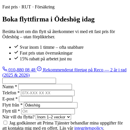
Fast pris · RUT · Försäkring
Boka flyttfirma i Ödeshög idag
Berätta kort om din flytt så återkommer vi med ett fast pris för
Ödeshög – utan förpliktelser.
Svar inom 1 timme – ofta snabbare
Fast pris utan överraskningar
15% rabatt på arbetet just nu
010-880 08 48
Rekommenderat företag på Reco
— 2 år i rad
(2025 & 2026)
Namn *
Telefon *
E-post *
Flytt från *
Flytt till *
När vill du flytta?
Jag godkänner att Prima Tjänster behandlar mina uppgifter för
att kontakta mig med en offert. Läs vår
integritetspolicy
.