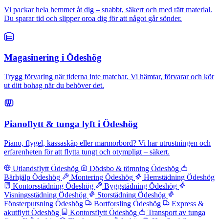
Vi packar hela hemmet åt dig – snabbt, säkert och med rätt material.
Du sparar tid och slipper oroa dig för att något går sönder.
Magasinering i Ödeshög
Trygg förvaring när tiderna inte matchar. Vi hämtar, förvarar och kör
ut ditt bohag när du behöver det.
Pianoflytt & tunga lyft i Ödeshög
Piano, flygel, kassaskåp eller marmorbord? Vi har utrustningen och
erfarenheten för att flytta tungt och otympligt – säkert.
Utlandsflytt Ödeshög
Dödsbo & tömning Ödeshög
Bärhjälp Ödeshög
Montering Ödeshög
Hemstädning Ödeshög
Kontorsstädning Ödeshög
Byggstädning Ödeshög
Visningsstädning Ödeshög
Storstädning Ödeshög
Fönsterputsning Ödeshög
Bortforsling Ödeshög
Express &
akutflytt Ödeshög
Kontorsflytt Ödeshög
Transport av tunga