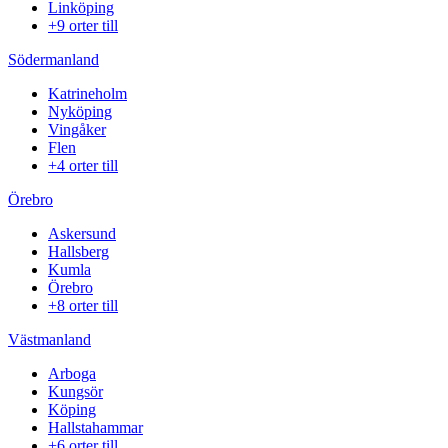
Linköping
+9 orter till
Södermanland
Katrineholm
Nyköping
Vingåker
Flen
+4 orter till
Örebro
Askersund
Hallsberg
Kumla
Örebro
+8 orter till
Västmanland
Arboga
Kungsör
Köping
Hallstahammar
+6 orter till