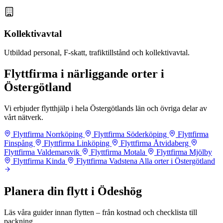
Kollektivavtal
Utbildad personal, F-skatt, trafiktillstånd och kollektivavtal.
Flyttfirma i närliggande orter i
Östergötland
Vi erbjuder flytthjälp i hela Östergötlands län och övriga delar av
vårt nätverk.
Flyttfirma Norrköping
Flyttfirma Söderköping
Flyttfirma
Finspång
Flyttfirma Linköping
Flyttfirma Åtvidaberg
Flyttfirma Valdemarsvik
Flyttfirma Motala
Flyttfirma Mjölby
Flyttfirma Kinda
Flyttfirma Vadstena
Alla orter i Östergötland
Planera din flytt i Ödeshög
Läs våra guider innan flytten – från kostnad och checklista till
packning.