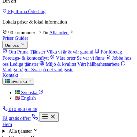
Din ort
Flyttfirma Ödeshög
Lokala priser & lokal information
90 kommuner i 7 län
Alla orter
Priser
Guider
Om oss
Om Prima Tjänster
Vilka vi är & vår garanti
För företag
Företags- & kontorsflytt
Våra orter
Se var vi finns
Jobba hos
oss
Lediga tjänster
Miljö & kvalitet
Vårt hållbarhetsarbete
Vanliga frågor
Svar på det vanligaste
Kontakt
Svenska
Svenska
English
010-880 08 48
Få gratis offert
Hem
Alla tjänster