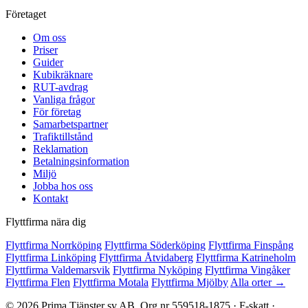
Företaget
Om oss
Priser
Guider
Kubikräknare
RUT-avdrag
Vanliga frågor
För företag
Samarbetspartner
Trafiktillstånd
Reklamation
Betalningsinformation
Miljö
Jobba hos oss
Kontakt
Flyttfirma nära dig
Flyttfirma Norrköping
Flyttfirma Söderköping
Flyttfirma Finspång
Flyttfirma Linköping
Flyttfirma Åtvidaberg
Flyttfirma Katrineholm
Flyttfirma Valdemarsvik
Flyttfirma Nyköping
Flyttfirma Vingåker
Flyttfirma Flen
Flyttfirma Motala
Flyttfirma Mjölby
Alla orter →
© 2026 Prima Tjänster sv AB. Org.nr 559518-1875 · F-skatt ·