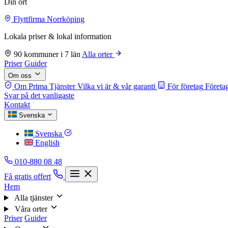
Din ort
Flyttfirma Norrköping
Lokala priser & lokal information
90 kommuner i 7 län
Alla orter
Priser
Guider
Om oss
Om Prima Tjänster
Vilka vi är & vår garanti
För företag
Företag
Svar på det vanligaste
Kontakt
Svenska
Svenska
English
010-880 08 48
Få gratis offert
Hem
Alla tjänster
Våra orter
Priser
Guider