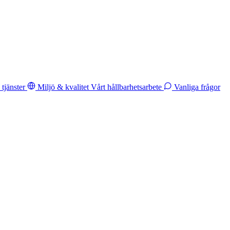
tjänster
Miljö & kvalitet
Vårt hållbarhetsarbete
Vanliga frågor