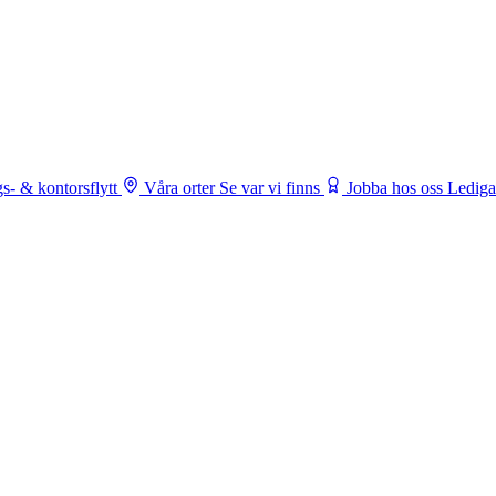
s- & kontorsflytt
Våra orter
Se var vi finns
Jobba hos oss
Lediga 