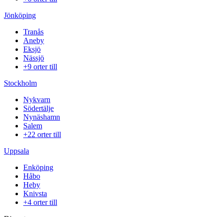
Jönköping
Tranås
Aneby
Eksjö
Nässjö
+9 orter till
Stockholm
Nykvarn
Södertälje
Nynäshamn
Salem
+22 orter till
Uppsala
Enköping
Håbo
Heby
Knivsta
+4 orter till