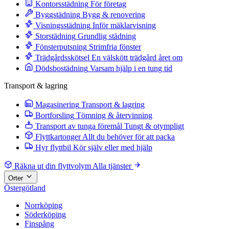
Kontorsstädning
För företag
Byggstädning
Bygg & renovering
Visningsstädning
Inför mäklarvisning
Storstädning
Grundlig städning
Fönsterputsning
Strimfria fönster
Trädgårdsskötsel
En välskött trädgård året om
Dödsbostädning
Varsam hjälp i en tung tid
Transport & lagring
Magasinering
Transport & lagring
Bortforsling
Tömning & återvinning
Transport av tunga föremål
Tungt & otympligt
Flyttkartonger
Allt du behöver för att packa
Hyr flyttbil
Kör själv eller med hjälp
Räkna ut din flyttvolym
Alla tjänster
Orter
Östergötland
Norrköping
Söderköping
Finspång