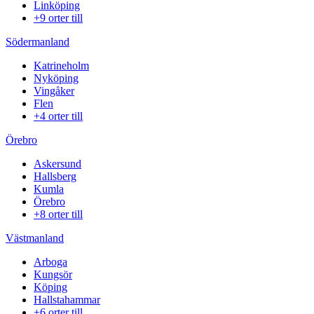
Linköping
+9 orter till
Södermanland
Katrineholm
Nyköping
Vingåker
Flen
+4 orter till
Örebro
Askersund
Hallsberg
Kumla
Örebro
+8 orter till
Västmanland
Arboga
Kungsör
Köping
Hallstahammar
+6 orter till