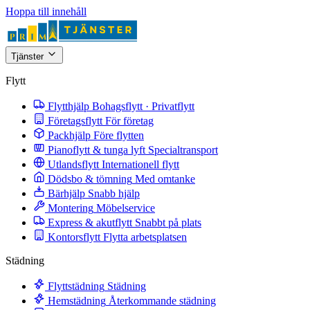
Hoppa till innehåll
Tjänster
Flytt
Flytthjälp
Bohagsflytt · Privatflytt
Företagsflytt
För företag
Packhjälp
Före flytten
Pianoflytt & tunga lyft
Specialtransport
Utlandsflytt
Internationell flytt
Dödsbo & tömning
Med omtanke
Bärhjälp
Snabb hjälp
Montering
Möbelservice
Express & akutflytt
Snabbt på plats
Kontorsflytt
Flytta arbetsplatsen
Städning
Flyttstädning
Städning
Hemstädning
Återkommande städning