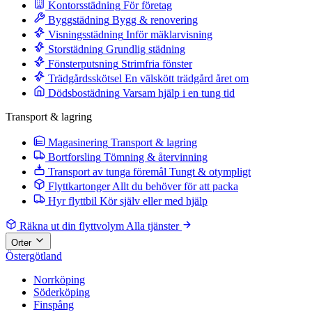
Kontorsstädning
För företag
Byggstädning
Bygg & renovering
Visningsstädning
Inför mäklarvisning
Storstädning
Grundlig städning
Fönsterputsning
Strimfria fönster
Trädgårdsskötsel
En välskött trädgård året om
Dödsbostädning
Varsam hjälp i en tung tid
Transport & lagring
Magasinering
Transport & lagring
Bortforsling
Tömning & återvinning
Transport av tunga föremål
Tungt & otympligt
Flyttkartonger
Allt du behöver för att packa
Hyr flyttbil
Kör själv eller med hjälp
Räkna ut din flyttvolym
Alla tjänster
Orter
Östergötland
Norrköping
Söderköping
Finspång