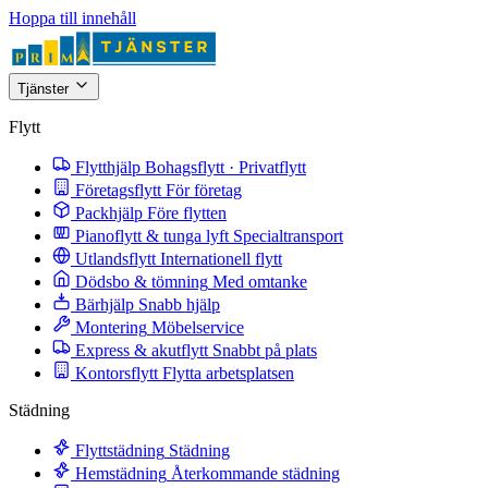
Hoppa till innehåll
Tjänster
Flytt
Flytthjälp
Bohagsflytt · Privatflytt
Företagsflytt
För företag
Packhjälp
Före flytten
Pianoflytt & tunga lyft
Specialtransport
Utlandsflytt
Internationell flytt
Dödsbo & tömning
Med omtanke
Bärhjälp
Snabb hjälp
Montering
Möbelservice
Express & akutflytt
Snabbt på plats
Kontorsflytt
Flytta arbetsplatsen
Städning
Flyttstädning
Städning
Hemstädning
Återkommande städning