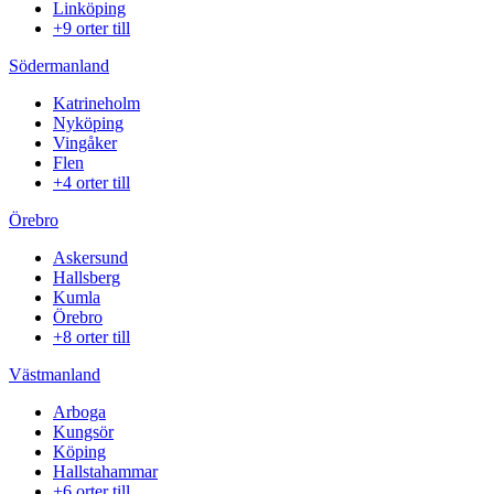
Linköping
+9 orter till
Södermanland
Katrineholm
Nyköping
Vingåker
Flen
+4 orter till
Örebro
Askersund
Hallsberg
Kumla
Örebro
+8 orter till
Västmanland
Arboga
Kungsör
Köping
Hallstahammar
+6 orter till