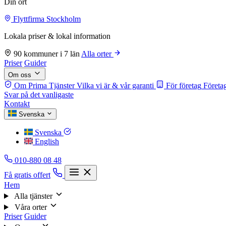
Din ort
Flyttfirma Stockholm
Lokala priser & lokal information
90 kommuner i 7 län
Alla orter
Priser
Guider
Om oss
Om Prima Tjänster
Vilka vi är & vår garanti
För företag
Företag
Svar på det vanligaste
Kontakt
Svenska
Svenska
English
010-880 08 48
Få gratis offert
Hem
Alla tjänster
Våra orter
Priser
Guider