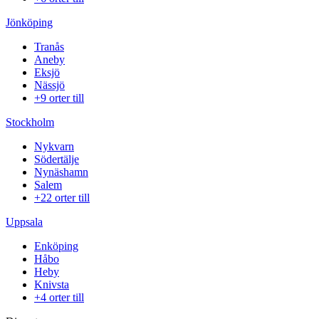
Jönköping
Tranås
Aneby
Eksjö
Nässjö
+9 orter till
Stockholm
Nykvarn
Södertälje
Nynäshamn
Salem
+22 orter till
Uppsala
Enköping
Håbo
Heby
Knivsta
+4 orter till