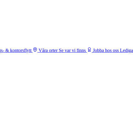
s- & kontorsflytt
Våra orter
Se var vi finns
Jobba hos oss
Lediga 