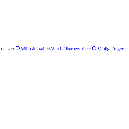
tjänster
Miljö & kvalitet
Vårt hållbarhetsarbete
Vanliga frågor