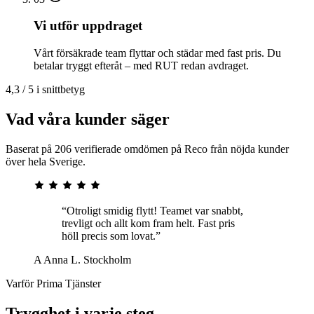
Vi utför uppdraget
Vårt försäkrade team flyttar och städar med fast pris. Du
betalar tryggt efteråt – med RUT redan avdraget.
4,3 / 5 i snittbetyg
Vad våra kunder säger
Baserat på 206 verifierade omdömen på Reco från nöjda kunder
över hela Sverige.
“Otroligt smidig flytt! Teamet var snabbt,
trevligt och allt kom fram helt. Fast pris
höll precis som lovat.”
A
Anna L.
Stockholm
Varför Prima Tjänster
Trygghet i varje steg