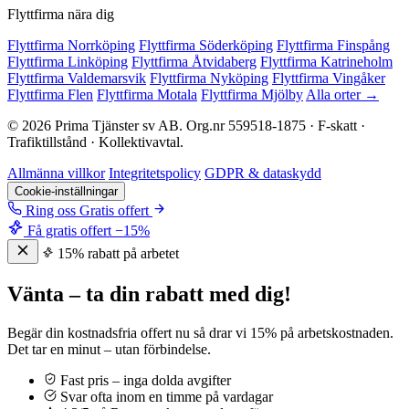
Flyttfirma nära dig
Flyttfirma Norrköping
Flyttfirma Söderköping
Flyttfirma Finspång
Flyttfirma Linköping
Flyttfirma Åtvidaberg
Flyttfirma Katrineholm
Flyttfirma Valdemarsvik
Flyttfirma Nyköping
Flyttfirma Vingåker
Flyttfirma Flen
Flyttfirma Motala
Flyttfirma Mjölby
Alla orter →
© 2026 Prima Tjänster sv AB. Org.nr 559518-1875 · F-skatt ·
Trafiktillstånd · Kollektivavtal.
Allmänna villkor
Integritetspolicy
GDPR & dataskydd
Cookie-inställningar
Ring oss
Gratis offert
Få gratis offert
−15%
15% rabatt på arbetet
Vänta – ta din rabatt med dig!
Begär din kostnadsfria offert nu så drar vi 15% på arbetskostnaden.
Det tar en minut – utan förbindelse.
Fast pris – inga dolda avgifter
Svar ofta inom en timme på vardagar