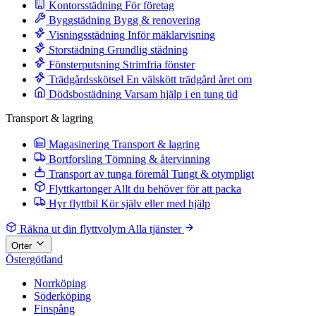
Kontorsstädning
För företag
Byggstädning
Bygg & renovering
Visningsstädning
Inför mäklarvisning
Storstädning
Grundlig städning
Fönsterputsning
Strimfria fönster
Trädgårdsskötsel
En välskött trädgård året om
Dödsbostädning
Varsam hjälp i en tung tid
Transport & lagring
Magasinering
Transport & lagring
Bortforsling
Tömning & återvinning
Transport av tunga föremål
Tungt & otympligt
Flyttkartonger
Allt du behöver för att packa
Hyr flyttbil
Kör själv eller med hjälp
Räkna ut din flyttvolym
Alla tjänster
Orter
Östergötland
Norrköping
Söderköping
Finspång