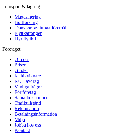
Transport & lagring
Magasinering
Bortforsling
Transport av tunga föremål
Flyttkartonger
Hyr flyttbil
Företaget
Om oss
Priser
Guider
Kubikräknare
RUT-avdrag
Vanliga frågor
För företag
Samarbetspartner
Trafiktillstånd
Reklamation
Betalningsinformation
Miljö
Jobba hos oss
Kontakt