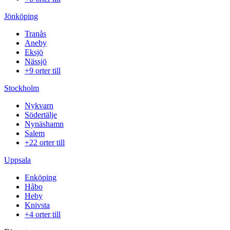
Jönköping
Tranås
Aneby
Eksjö
Nässjö
+9 orter till
Stockholm
Nykvarn
Södertälje
Nynäshamn
Salem
+22 orter till
Uppsala
Enköping
Håbo
Heby
Knivsta
+4 orter till