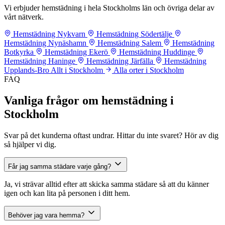
Vi erbjuder hemstädning i hela Stockholms län och övriga delar av
vårt nätverk.
Hemstädning Nykvarn
Hemstädning Södertälje
Hemstädning Nynäshamn
Hemstädning Salem
Hemstädning
Botkyrka
Hemstädning Ekerö
Hemstädning Huddinge
Hemstädning Haninge
Hemstädning Järfälla
Hemstädning
Upplands-Bro
Allt i Stockholm
Alla orter i Stockholm
FAQ
Vanliga frågor om hemstädning i
Stockholm
Svar på det kunderna oftast undrar. Hittar du inte svaret? Hör av dig
så hjälper vi dig.
Får jag samma städare varje gång?
Ja, vi strävar alltid efter att skicka samma städare så att du känner
igen och kan lita på personen i ditt hem.
Behöver jag vara hemma?