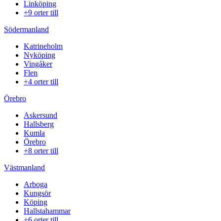
Linköping
+9 orter till
Södermanland
Katrineholm
Nyköping
Vingåker
Flen
+4 orter till
Örebro
Askersund
Hallsberg
Kumla
Örebro
+8 orter till
Västmanland
Arboga
Kungsör
Köping
Hallstahammar
+6 orter till