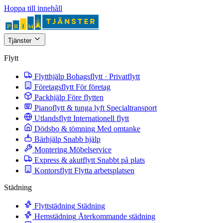
Hoppa till innehåll
Tjänster
Flytt
Flytthjälp
Bohagsflytt · Privatflytt
Företagsflytt
För företag
Packhjälp
Före flytten
Pianoflytt & tunga lyft
Specialtransport
Utlandsflytt
Internationell flytt
Dödsbo & tömning
Med omtanke
Bärhjälp
Snabb hjälp
Montering
Möbelservice
Express & akutflytt
Snabbt på plats
Kontorsflytt
Flytta arbetsplatsen
Städning
Flyttstädning
Städning
Hemstädning
Återkommande städning