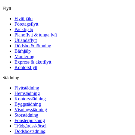
Flytt
Flytthjälp
Företagsflytt
Packhjälp
Pianoflytt & tunga lyft
Utlandsflytt
Dödsbo & tömning
Bärhjälp
Montering
Express & akutflytt
Kontorsflytt
Städning
Flyttstädning
Hemstädning
Kontorsstädning
Byggstädning
Visningsstädning
Storstädning
Fönsterputsning
Trädgårdsskötsel
Dödsbostädning