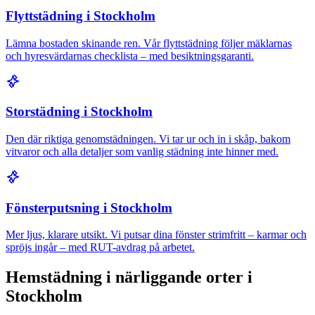
Flyttstädning i Stockholm
Lämna bostaden skinande ren. Vår flyttstädning följer mäklarnas
och hyresvärdarnas checklista – med besiktningsgaranti.
Storstädning i Stockholm
Den där riktiga genomstädningen. Vi tar ur och in i skåp, bakom
vitvaror och alla detaljer som vanlig städning inte hinner med.
Fönsterputsning i Stockholm
Mer ljus, klarare utsikt. Vi putsar dina fönster strimfritt – karmar och
spröjs ingår – med RUT-avdrag på arbetet.
Hemstädning i närliggande orter i
Stockholm