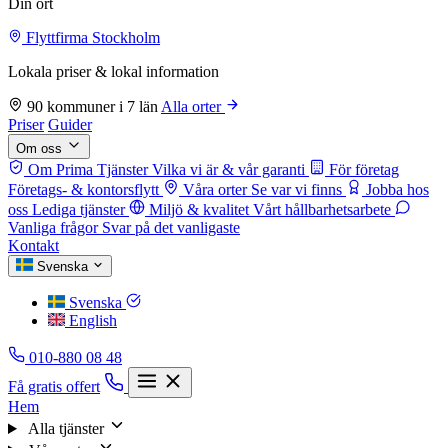
Din ort
Flyttfirma Stockholm
Lokala priser & lokal information
90 kommuner i 7 län
Alla orter
Priser
Guider
Om oss
Om Prima Tjänster
Vilka vi är & vår garanti
För företag
Företags- & kontorsflytt
Våra orter
Se var vi finns
Jobba hos
oss
Lediga tjänster
Miljö & kvalitet
Vårt hållbarhetsarbete
Vanliga frågor
Svar på det vanligaste
Kontakt
Svenska
Svenska
English
010-880 08 48
Få gratis offert
Hem
Alla tjänster