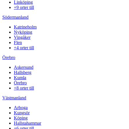
Linköping
+9 orter till
Södermanland
Katrineholm
Nyköping
Vingåker
Flen
+4 orter till
Örebro
Askersund
Hallsberg
Kumla
Örebro
+8 orter till
Västmanland
Arboga
Kungsör
Köping
Hallstahammar
+6 orter till