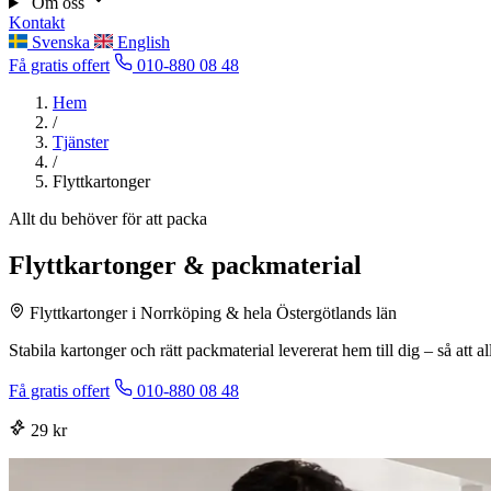
Om oss
Kontakt
Svenska
English
Få gratis offert
010-880 08 48
Hem
/
Tjänster
/
Flyttkartonger
Allt du behöver för att packa
Flyttkartonger & packmaterial
Flyttkartonger i Norrköping & hela Östergötlands län
Stabila kartonger och rätt packmaterial levererat hem till dig – så att a
Få gratis offert
010-880 08 48
29 kr