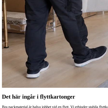
Det här ingår i flyttkartonger
Bra packmaterial är halva jobbet vid en flytt. Vi erbjuder stabila flytt