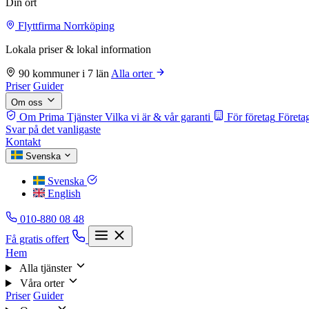
Din ort
Flyttfirma Norrköping
Lokala priser & lokal information
90 kommuner i 7 län
Alla orter
Priser
Guider
Om oss
Om Prima Tjänster
Vilka vi är & vår garanti
För företag
Företag
Svar på det vanligaste
Kontakt
Svenska
Svenska
English
010-880 08 48
Få gratis offert
Hem
Alla tjänster
Våra orter
Priser
Guider