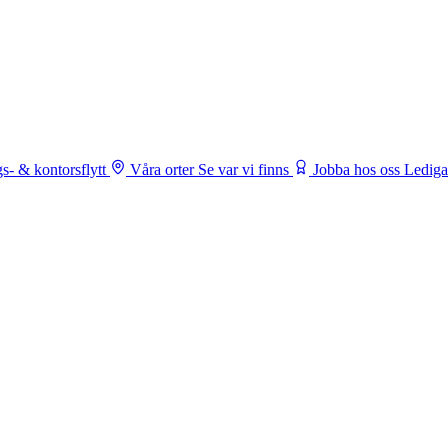
s- & kontorsflytt
Våra orter
Se var vi finns
Jobba hos oss
Lediga 