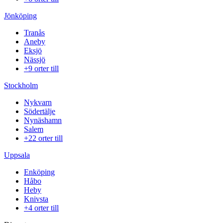
Jönköping
Tranås
Aneby
Eksjö
Nässjö
+9 orter till
Stockholm
Nykvarn
Södertälje
Nynäshamn
Salem
+22 orter till
Uppsala
Enköping
Håbo
Heby
Knivsta
+4 orter till