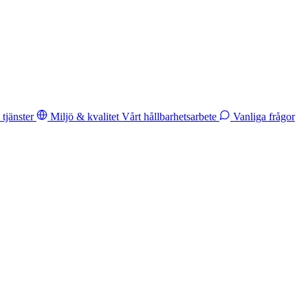
tjänster
Miljö & kvalitet
Vårt hållbarhetsarbete
Vanliga frågor