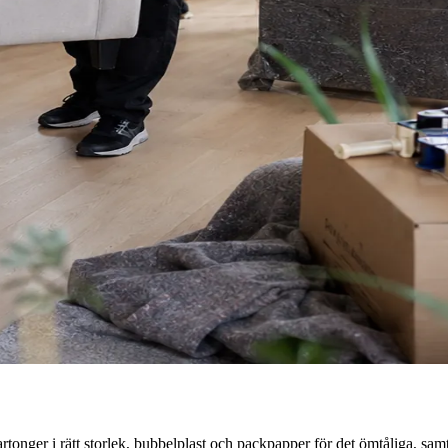
kartonger i rätt storlek, bubbelplast och packpapper för det ömtåliga, sa