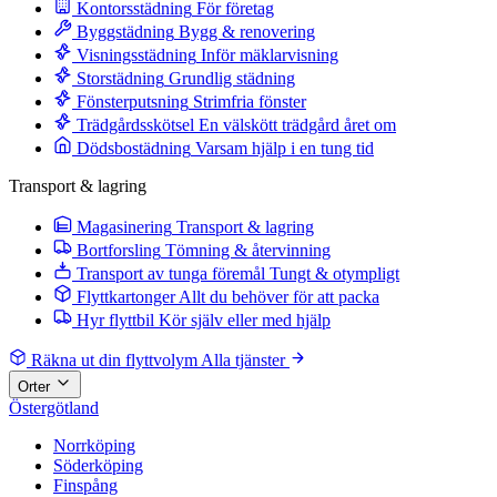
Kontorsstädning
För företag
Byggstädning
Bygg & renovering
Visningsstädning
Inför mäklarvisning
Storstädning
Grundlig städning
Fönsterputsning
Strimfria fönster
Trädgårdsskötsel
En välskött trädgård året om
Dödsbostädning
Varsam hjälp i en tung tid
Transport & lagring
Magasinering
Transport & lagring
Bortforsling
Tömning & återvinning
Transport av tunga föremål
Tungt & otympligt
Flyttkartonger
Allt du behöver för att packa
Hyr flyttbil
Kör själv eller med hjälp
Räkna ut din flyttvolym
Alla tjänster
Orter
Östergötland
Norrköping
Söderköping
Finspång