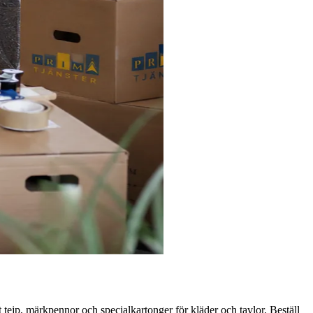
mt tejp, märkpennor och specialkartonger för kläder och tavlor. Beställ