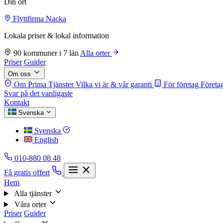
Din ort
Flyttfirma Nacka
Lokala priser & lokal information
90 kommuner i 7 län
Alla orter
Priser
Guider
Om oss
Om Prima Tjänster
Vilka vi är & vår garanti
För företag
Företag
Svar på det vanligaste
Kontakt
Svenska
Svenska
English
010-880 08 48
Få gratis offert
Hem
Alla tjänster
Våra orter
Priser
Guider