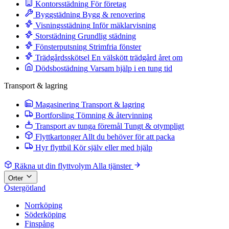
Kontorsstädning
För företag
Byggstädning
Bygg & renovering
Visningsstädning
Inför mäklarvisning
Storstädning
Grundlig städning
Fönsterputsning
Strimfria fönster
Trädgårdsskötsel
En välskött trädgård året om
Dödsbostädning
Varsam hjälp i en tung tid
Transport & lagring
Magasinering
Transport & lagring
Bortforsling
Tömning & återvinning
Transport av tunga föremål
Tungt & otympligt
Flyttkartonger
Allt du behöver för att packa
Hyr flyttbil
Kör själv eller med hjälp
Räkna ut din flyttvolym
Alla tjänster
Orter
Östergötland
Norrköping
Söderköping
Finspång