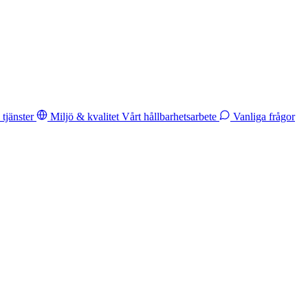
tjänster
Miljö & kvalitet
Vårt hållbarhetsarbete
Vanliga frågor