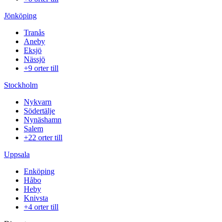
Jönköping
Tranås
Aneby
Eksjö
Nässjö
+9 orter till
Stockholm
Nykvarn
Södertälje
Nynäshamn
Salem
+22 orter till
Uppsala
Enköping
Håbo
Heby
Knivsta
+4 orter till