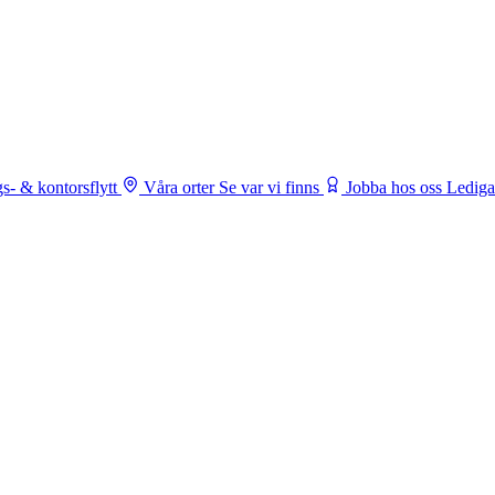
s- & kontorsflytt
Våra orter
Se var vi finns
Jobba hos oss
Lediga 