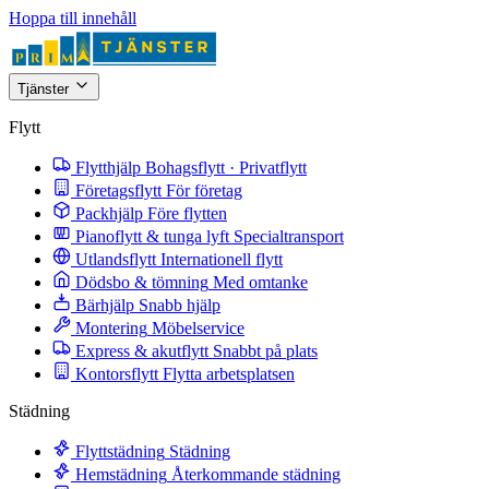
Hoppa till innehåll
Tjänster
Flytt
Flytthjälp
Bohagsflytt · Privatflytt
Företagsflytt
För företag
Packhjälp
Före flytten
Pianoflytt & tunga lyft
Specialtransport
Utlandsflytt
Internationell flytt
Dödsbo & tömning
Med omtanke
Bärhjälp
Snabb hjälp
Montering
Möbelservice
Express & akutflytt
Snabbt på plats
Kontorsflytt
Flytta arbetsplatsen
Städning
Flyttstädning
Städning
Hemstädning
Återkommande städning