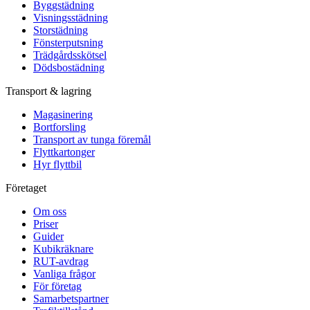
Byggstädning
Visningsstädning
Storstädning
Fönsterputsning
Trädgårdsskötsel
Dödsbostädning
Transport & lagring
Magasinering
Bortforsling
Transport av tunga föremål
Flyttkartonger
Hyr flyttbil
Företaget
Om oss
Priser
Guider
Kubikräknare
RUT-avdrag
Vanliga frågor
För företag
Samarbetspartner