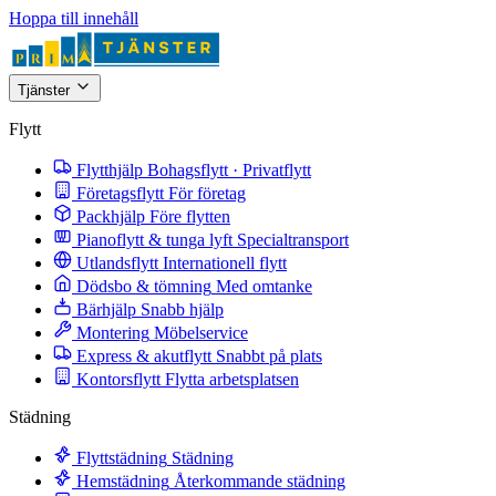
Hoppa till innehåll
Tjänster
Flytt
Flytthjälp
Bohagsflytt · Privatflytt
Företagsflytt
För företag
Packhjälp
Före flytten
Pianoflytt & tunga lyft
Specialtransport
Utlandsflytt
Internationell flytt
Dödsbo & tömning
Med omtanke
Bärhjälp
Snabb hjälp
Montering
Möbelservice
Express & akutflytt
Snabbt på plats
Kontorsflytt
Flytta arbetsplatsen
Städning
Flyttstädning
Städning
Hemstädning
Återkommande städning