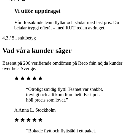
Vi utför uppdraget
Vårt försäkrade team flyttar och städar med fast pris. Du
betalar tryggt efteråt – med RUT redan avdraget.
4,3 / 5 i snittbetyg
Vad våra kunder säger
Baserat på 206 verifierade omdömen på Reco från nöjda kunder
över hela Sverige.
“Otroligt smidig flytt! Teamet var snabbt,
trevligt och allt kom fram helt. Fast pris
höll precis som lovat.”
A
Anna L.
Stockholm
“Bokade flytt och flyttstäd i ett paket.