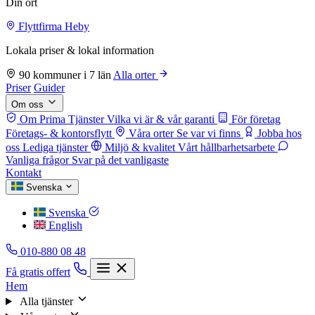
Din ort
Flyttfirma Heby
Lokala priser & lokal information
90 kommuner i 7 län
Alla orter
Priser
Guider
Om oss
Om Prima Tjänster
Vilka vi är & vår garanti
För företag
Företags- & kontorsflytt
Våra orter
Se var vi finns
Jobba hos
oss
Lediga tjänster
Miljö & kvalitet
Vårt hållbarhetsarbete
Vanliga frågor
Svar på det vanligaste
Kontakt
Svenska
Svenska
English
010-880 08 48
Få gratis offert
Hem
Alla tjänster