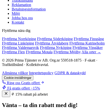
Trafiktillstånd
Reklamation
Betalningsinformation
Miljö
Jobba hos oss
Kontakt
Flyttfirma nära dig
Flyttfirma Norrköping
Flyttfirma Söderköping
Flyttfirma Finspång
Flyttfirma Linköping
Flyttfirma Åtvidaberg
Flyttfirma Katrineholm
Flyttfirma Valdemarsvik
Flyttfirma Nyköping
Flyttfirma Vingåker
Flyttfirma Flen
Flyttfirma Motala
Flyttfirma Mjölby
Alla orter →
© 2026 Prima Tjänster sv AB. Org.nr 559518-1875 · F-skatt ·
Trafiktillstånd · Kollektivavtal.
Allmänna villkor
Integritetspolicy
GDPR & dataskydd
Cookie-inställningar
Ring oss
Gratis offert
Få gratis offert
−15%
15% rabatt på arbetet
Vänta – ta din rabatt med dig!