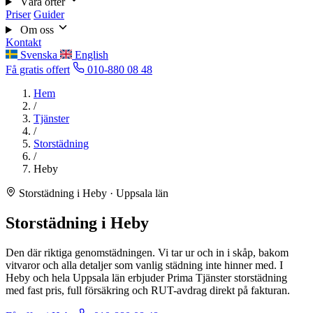
Våra orter
Priser
Guider
Om oss
Kontakt
Svenska
English
Få gratis offert
010-880 08 48
Hem
/
Tjänster
/
Storstädning
/
Heby
Storstädning i Heby · Uppsala län
Storstädning i Heby
Den där riktiga genomstädningen. Vi tar ur och in i skåp, bakom
vitvaror och alla detaljer som vanlig städning inte hinner med. I
Heby och hela Uppsala län erbjuder Prima Tjänster storstädning
med fast pris, full försäkring och RUT-avdrag direkt på fakturan.