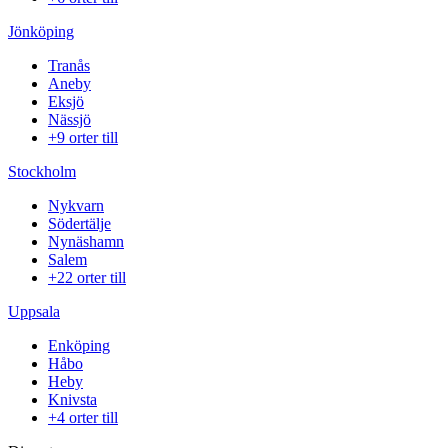
Jönköping
Tranås
Aneby
Eksjö
Nässjö
+9 orter till
Stockholm
Nykvarn
Södertälje
Nynäshamn
Salem
+22 orter till
Uppsala
Enköping
Håbo
Heby
Knivsta
+4 orter till