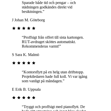
Sparade både tid och pengar – och
städningen godkändes direkt vid
besiktningen.”
J
Johan M.
Göteborg
“Proffsigt från offert till sista kartongen.
RUT-avdraget sköttes automatiskt.
Rekommenderas varmt!”
S
Sara K.
Malmö
“Kontorsflytt på en helg utan driftstopp.
Projektledaren hade full koll. Vi var igång
som vanligt på måndagen.”
E
Erik B.
Uppsala
“Tryggt och proffsigt med pianoflytt. De