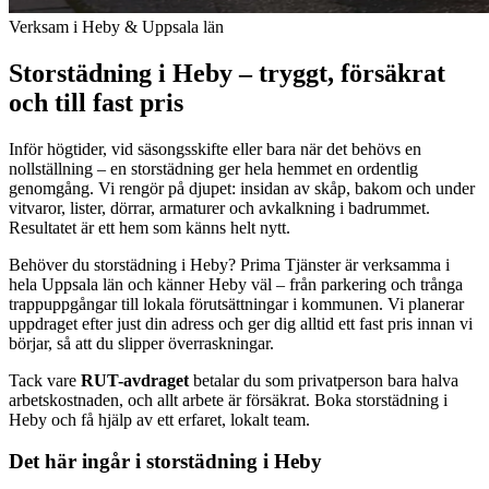
Verksam i Heby & Uppsala län
Storstädning i Heby – tryggt, försäkrat
och till fast pris
Inför högtider, vid säsongsskifte eller bara när det behövs en
nollställning – en storstädning ger hela hemmet en ordentlig
genomgång. Vi rengör på djupet: insidan av skåp, bakom och under
vitvaror, lister, dörrar, armaturer och avkalkning i badrummet.
Resultatet är ett hem som känns helt nytt.
Behöver du storstädning i Heby? Prima Tjänster är verksamma i
hela Uppsala län och känner Heby väl – från parkering och trånga
trappuppgångar till lokala förutsättningar i kommunen. Vi planerar
uppdraget efter just din adress och ger dig alltid ett fast pris innan vi
börjar, så att du slipper överraskningar.
Tack vare
RUT-avdraget
betalar du som privatperson bara halva
arbetskostnaden, och allt arbete är försäkrat. Boka storstädning i
Heby och få hjälp av ett erfaret, lokalt team.
Det här ingår i storstädning i Heby