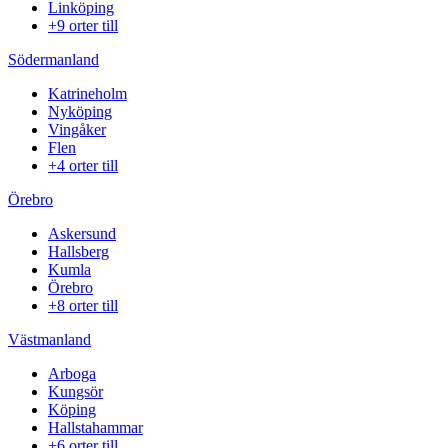
Linköping
+9 orter till
Södermanland
Katrineholm
Nyköping
Vingåker
Flen
+4 orter till
Örebro
Askersund
Hallsberg
Kumla
Örebro
+8 orter till
Västmanland
Arboga
Kungsör
Köping
Hallstahammar
+6 orter till