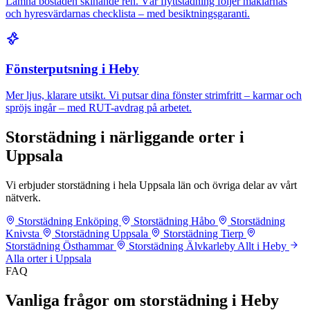
Lämna bostaden skinande ren. Vår flyttstädning följer mäklarnas
och hyresvärdarnas checklista – med besiktningsgaranti.
Fönsterputsning i Heby
Mer ljus, klarare utsikt. Vi putsar dina fönster strimfritt – karmar och
spröjs ingår – med RUT-avdrag på arbetet.
Storstädning i närliggande orter i
Uppsala
Vi erbjuder storstädning i hela Uppsala län och övriga delar av vårt
nätverk.
Storstädning Enköping
Storstädning Håbo
Storstädning
Knivsta
Storstädning Uppsala
Storstädning Tierp
Storstädning Östhammar
Storstädning Älvkarleby
Allt i Heby
Alla orter i Uppsala
FAQ
Vanliga frågor om storstädning i Heby