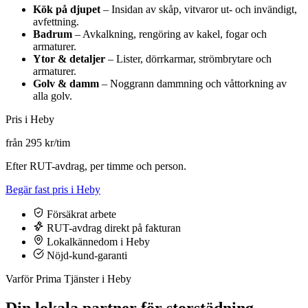
Kök på djupet
– Insidan av skåp, vitvaror ut- och invändigt,
avfettning.
Badrum
– Avkalkning, rengöring av kakel, fogar och
armaturer.
Ytor & detaljer
– Lister, dörrkarmar, strömbrytare och
armaturer.
Golv & damm
– Noggrann dammning och våttorkning av
alla golv.
Pris i Heby
från 295 kr/tim
Efter RUT-avdrag, per timme och person.
Begär fast pris i Heby
Försäkrat arbete
RUT-avdrag direkt på fakturan
Lokalkännedom i Heby
Nöjd-kund-garanti
Varför Prima Tjänster i Heby
Din lokala partner för storstädning