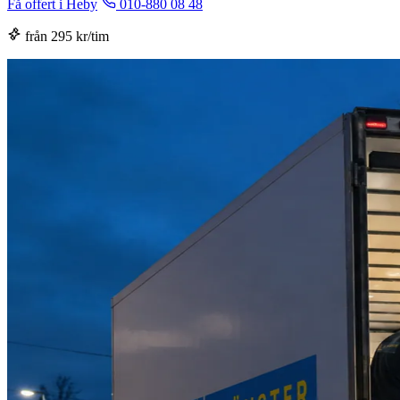
Få offert i Heby
010-880 08 48
från 295 kr/tim