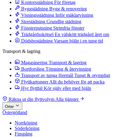
Kontorsstädning
För företag
Byggstädning
Bygg & renovering
Visningsstädning
Inför mäklarvisning
Storstädning
Grundlig städning
Fönsterputsning
Strimfria fönster
Trädgårdsskötsel
En välskött trädgård året om
Dödsbostädning
Varsam hjälp i en tung tid
Transport & lagring
Magasinering
Transport & lagring
Bortforsling
Tömning & återvinning
Transport av tunga föremål
Tungt & otympligt
Flyttkartonger
Allt du behöver för att packa
Hyr flyttbil
Kör själv eller med hjälp
Räkna ut din flyttvolym
Alla tjänster
Orter
Östergötland
Norrköping
Söderköping
Finspång