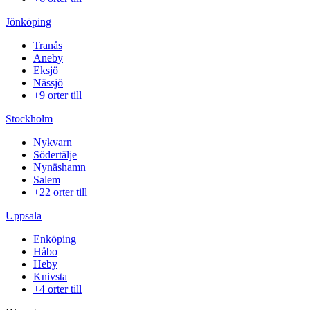
Jönköping
Tranås
Aneby
Eksjö
Nässjö
+9 orter till
Stockholm
Nykvarn
Södertälje
Nynäshamn
Salem
+22 orter till
Uppsala
Enköping
Håbo
Heby
Knivsta
+4 orter till