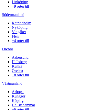
Linköping
+9 orter till
Södermanland
Katrineholm
Nyköping
Vingåker
Flen
+4 orter till
Örebro
Askersund
Hallsberg
Kumla
Örebro
+8 orter till
Västmanland
Arboga
Kungsör
Köping
Hallstahammar
+6 orter till