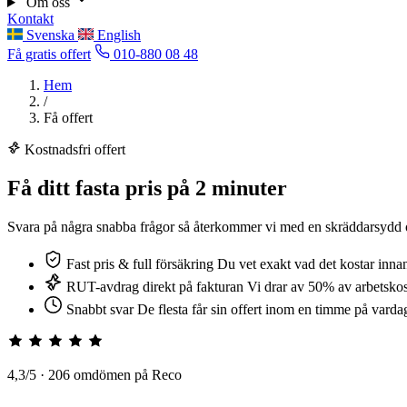
Om oss
Kontakt
Svenska
English
Få gratis offert
010-880 08 48
Hem
/
Få offert
Kostnadsfri offert
Få ditt fasta pris på
2 minuter
Svara på några snabba frågor så återkommer vi med en skräddarsydd offe
Fast pris & full försäkring
Du vet exakt vad det kostar innan 
RUT-avdrag direkt på fakturan
Vi drar av 50% av arbetsko
Snabbt svar
De flesta får sin offert inom en timme på varda
4,3/5 · 206 omdömen på Reco