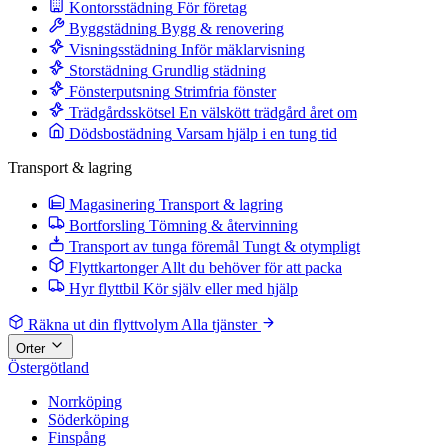
Kontorsstädning
För företag
Byggstädning
Bygg & renovering
Visningsstädning
Inför mäklarvisning
Storstädning
Grundlig städning
Fönsterputsning
Strimfria fönster
Trädgårdsskötsel
En välskött trädgård året om
Dödsbostädning
Varsam hjälp i en tung tid
Transport & lagring
Magasinering
Transport & lagring
Bortforsling
Tömning & återvinning
Transport av tunga föremål
Tungt & otympligt
Flyttkartonger
Allt du behöver för att packa
Hyr flyttbil
Kör själv eller med hjälp
Räkna ut din flyttvolym
Alla tjänster
Orter
Östergötland
Norrköping
Söderköping
Finspång