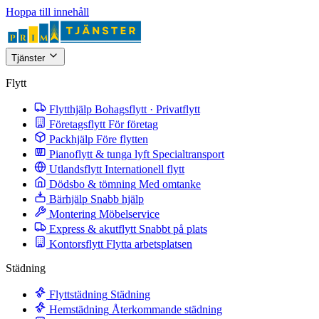
Hoppa till innehåll
Tjänster
Flytt
Flytthjälp
Bohagsflytt · Privatflytt
Företagsflytt
För företag
Packhjälp
Före flytten
Pianoflytt & tunga lyft
Specialtransport
Utlandsflytt
Internationell flytt
Dödsbo & tömning
Med omtanke
Bärhjälp
Snabb hjälp
Montering
Möbelservice
Express & akutflytt
Snabbt på plats
Kontorsflytt
Flytta arbetsplatsen
Städning
Flyttstädning
Städning
Hemstädning
Återkommande städning