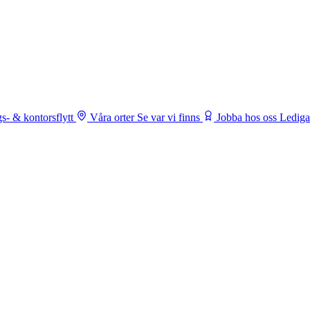
s- & kontorsflytt
Våra orter
Se var vi finns
Jobba hos oss
Lediga 