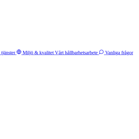
tjänster
Miljö & kvalitet
Vårt hållbarhetsarbete
Vanliga frågor