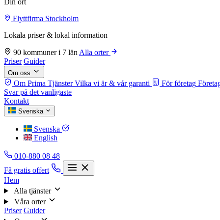
Din ort
Flyttfirma Stockholm
Lokala priser & lokal information
90 kommuner i 7 län
Alla orter
Priser
Guider
Om oss
Om Prima Tjänster
Vilka vi är & vår garanti
För företag
Företag
Svar på det vanligaste
Kontakt
Svenska
Svenska
English
010-880 08 48
Få gratis offert
Hem
Alla tjänster
Våra orter
Priser
Guider