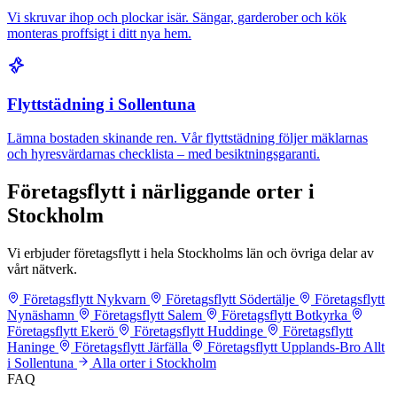
Vi skruvar ihop och plockar isär. Sängar, garderober och kök
monteras proffsigt i ditt nya hem.
Flyttstädning i Sollentuna
Lämna bostaden skinande ren. Vår flyttstädning följer mäklarnas
och hyresvärdarnas checklista – med besiktningsgaranti.
Företagsflytt i närliggande orter i
Stockholm
Vi erbjuder företagsflytt i hela Stockholms län och övriga delar av
vårt nätverk.
Företagsflytt Nykvarn
Företagsflytt Södertälje
Företagsflytt
Nynäshamn
Företagsflytt Salem
Företagsflytt Botkyrka
Företagsflytt Ekerö
Företagsflytt Huddinge
Företagsflytt
Haninge
Företagsflytt Järfälla
Företagsflytt Upplands-Bro
Allt
i Sollentuna
Alla orter i Stockholm
FAQ