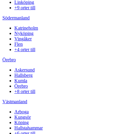
Linköping
+9 orter till
Södermanland
Katrineholm
Nyköping
Vingåker
Flen
+4 orter till
Örebro
Askersund
Hallsberg
Kumla
Örebro
+8 orter till
Västmanland
Arboga
Kungsör
Köping
Hallstahammar
+6 orter till