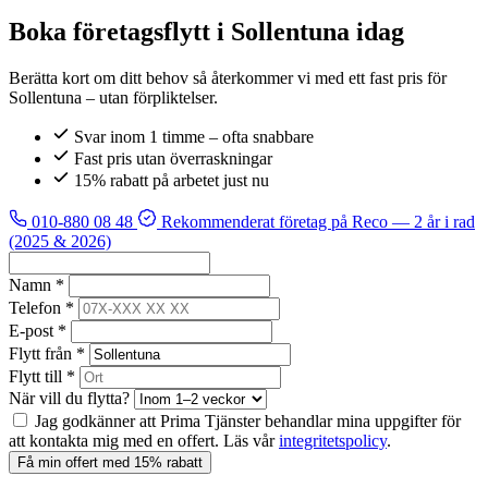
Boka företagsflytt i Sollentuna idag
Berätta kort om ditt behov så återkommer vi med ett fast pris för
Sollentuna – utan förpliktelser.
Svar inom 1 timme – ofta snabbare
Fast pris utan överraskningar
15% rabatt på arbetet just nu
010-880 08 48
Rekommenderat företag på Reco
— 2 år i rad
(2025 & 2026)
Namn *
Telefon *
E-post *
Flytt från *
Flytt till *
När vill du flytta?
Jag godkänner att Prima Tjänster behandlar mina uppgifter för
att kontakta mig med en offert. Läs vår
integritetspolicy
.
Få min offert med 15% rabatt