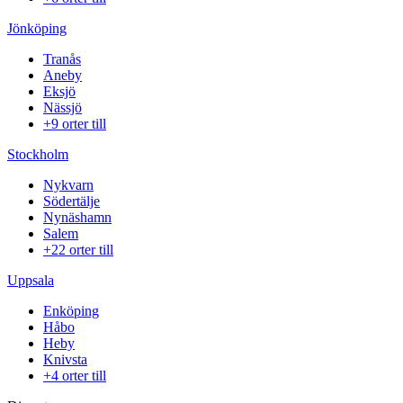
Jönköping
Tranås
Aneby
Eksjö
Nässjö
+9 orter till
Stockholm
Nykvarn
Södertälje
Nynäshamn
Salem
+22 orter till
Uppsala
Enköping
Håbo
Heby
Knivsta
+4 orter till