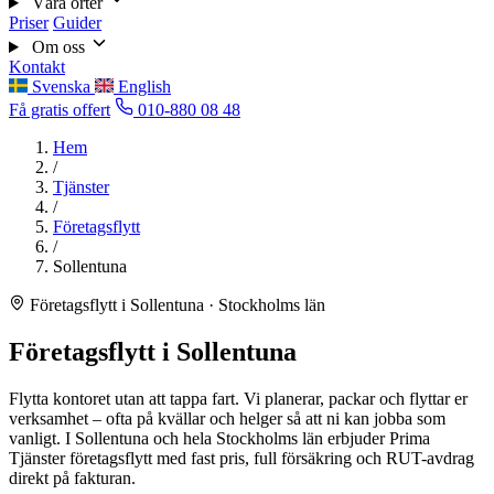
Våra orter
Priser
Guider
Om oss
Kontakt
Svenska
English
Få gratis offert
010-880 08 48
Hem
/
Tjänster
/
Företagsflytt
/
Sollentuna
Företagsflytt i Sollentuna · Stockholms län
Företagsflytt i Sollentuna
Flytta kontoret utan att tappa fart. Vi planerar, packar och flyttar er
verksamhet – ofta på kvällar och helger så att ni kan jobba som
vanligt. I Sollentuna och hela Stockholms län erbjuder Prima
Tjänster företagsflytt med fast pris, full försäkring och RUT-avdrag
direkt på fakturan.