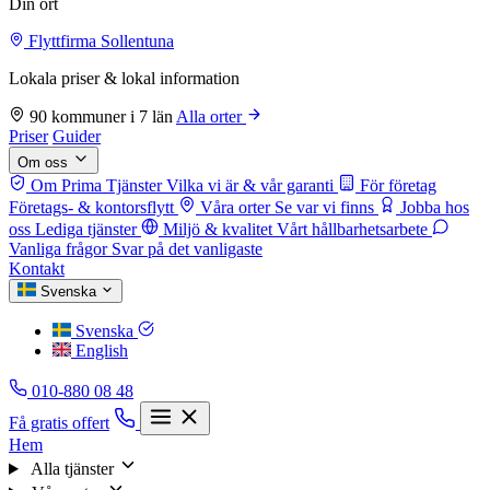
Din ort
Flyttfirma Sollentuna
Lokala priser & lokal information
90 kommuner i 7 län
Alla orter
Priser
Guider
Om oss
Om Prima Tjänster
Vilka vi är & vår garanti
För företag
Företags- & kontorsflytt
Våra orter
Se var vi finns
Jobba hos
oss
Lediga tjänster
Miljö & kvalitet
Vårt hållbarhetsarbete
Vanliga frågor
Svar på det vanligaste
Kontakt
Svenska
Svenska
English
010-880 08 48
Få gratis offert
Hem
Alla tjänster