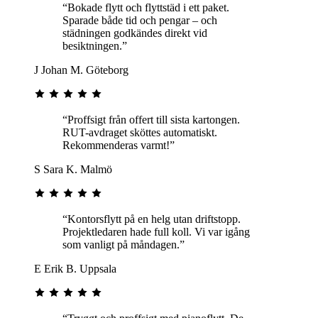
“Bokade flytt och flyttstäd i ett paket.
Sparade både tid och pengar – och
städningen godkändes direkt vid
besiktningen.”
J
Johan M.
Göteborg
“Proffsigt från offert till sista kartongen.
RUT-avdraget sköttes automatiskt.
Rekommenderas varmt!”
S
Sara K.
Malmö
“Kontorsflytt på en helg utan driftstopp.
Projektledaren hade full koll. Vi var igång
som vanligt på måndagen.”
E
Erik B.
Uppsala