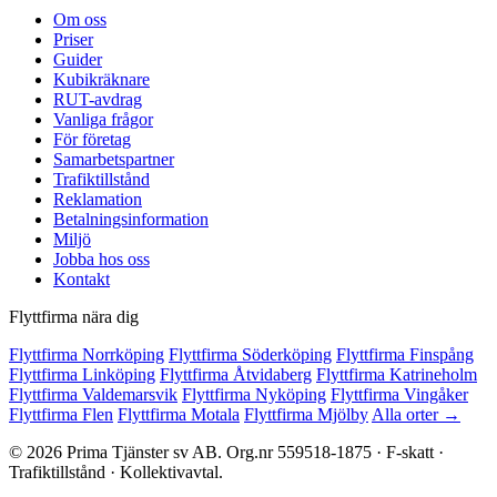
Om oss
Priser
Guider
Kubikräknare
RUT-avdrag
Vanliga frågor
För företag
Samarbetspartner
Trafiktillstånd
Reklamation
Betalningsinformation
Miljö
Jobba hos oss
Kontakt
Flyttfirma nära dig
Flyttfirma Norrköping
Flyttfirma Söderköping
Flyttfirma Finspång
Flyttfirma Linköping
Flyttfirma Åtvidaberg
Flyttfirma Katrineholm
Flyttfirma Valdemarsvik
Flyttfirma Nyköping
Flyttfirma Vingåker
Flyttfirma Flen
Flyttfirma Motala
Flyttfirma Mjölby
Alla orter →
© 2026 Prima Tjänster sv AB. Org.nr 559518-1875 · F-skatt ·
Trafiktillstånd · Kollektivavtal.