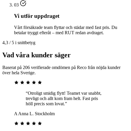
03
Vi utför uppdraget
Vårt försäkrade team flyttar och städar med fast pris. Du
betalar tryggt efteråt – med RUT redan avdraget.
4,3 / 5 i snittbetyg
Vad våra kunder säger
Baserat på 206 verifierade omdömen på Reco från nöjda kunder
över hela Sverige.
“Otroligt smidig flytt! Teamet var snabbt,
trevligt och allt kom fram helt. Fast pris
höll precis som lovat.”
A
Anna L.
Stockholm