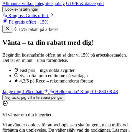
Allmänna villkor
Integritetspolicy
GDPR & dataskydd
Cookie-inställningar
Ring oss
Gratis offert
Få gratis offert
−15%
15% rabatt på arbetet
Vänta – ta din rabatt med dig!
Begär din kostnadsfria offert nu så drar vi 15% på arbetskostnaden.
Det tar en minut – utan förbindelse.
Fast pris – inga dolda avgifter
Svar ofta inom en timme på vardagar
4,3/5 på Reco – rekommenderat företag
Ja, ge mig 15% rabatt
Hellre prata? Ring 010-880 08 48
Nej tack, jag vill inte spara pengar
Vi värnar om din integritet
Vi använder cookies för att webbplatsen ska fungera, mäta trafik och
förbättra din upplevelse. Du väljer själv vad du godkänner. Läs mer i