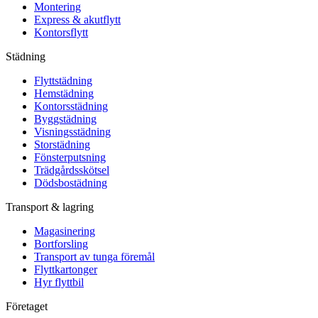
Montering
Express & akutflytt
Kontorsflytt
Städning
Flyttstädning
Hemstädning
Kontorsstädning
Byggstädning
Visningsstädning
Storstädning
Fönsterputsning
Trädgårdsskötsel
Dödsbostädning
Transport & lagring
Magasinering
Bortforsling
Transport av tunga föremål
Flyttkartonger
Hyr flyttbil
Företaget