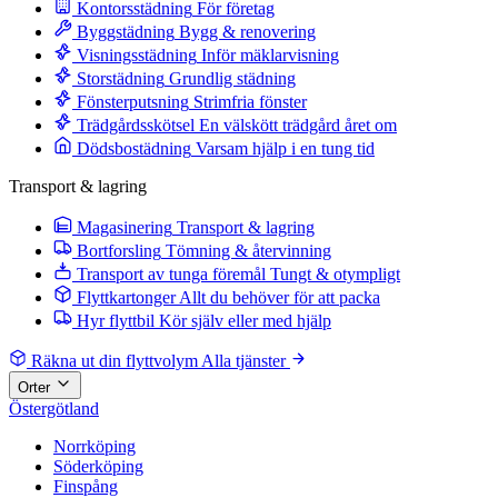
Kontorsstädning
För företag
Byggstädning
Bygg & renovering
Visningsstädning
Inför mäklarvisning
Storstädning
Grundlig städning
Fönsterputsning
Strimfria fönster
Trädgårdsskötsel
En välskött trädgård året om
Dödsbostädning
Varsam hjälp i en tung tid
Transport & lagring
Magasinering
Transport & lagring
Bortforsling
Tömning & återvinning
Transport av tunga föremål
Tungt & otympligt
Flyttkartonger
Allt du behöver för att packa
Hyr flyttbil
Kör själv eller med hjälp
Räkna ut din flyttvolym
Alla tjänster
Orter
Östergötland
Norrköping
Söderköping
Finspång