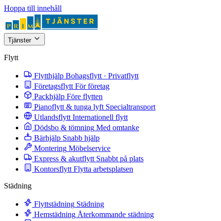
Hoppa till innehåll
Tjänster
Flytt
Flytthjälp
Bohagsflytt · Privatflytt
Företagsflytt
För företag
Packhjälp
Före flytten
Pianoflytt & tunga lyft
Specialtransport
Utlandsflytt
Internationell flytt
Dödsbo & tömning
Med omtanke
Bärhjälp
Snabb hjälp
Montering
Möbelservice
Express & akutflytt
Snabbt på plats
Kontorsflytt
Flytta arbetsplatsen
Städning
Flyttstädning
Städning
Hemstädning
Återkommande städning