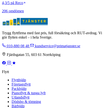
4,3/5 på Reco
206 omdömen
Trygg flyttfirma med fast pris, full försäkring och RUT-avdrag. Vi
gör flytten enkel – i hela Sverige.
010-880 08 48
kundservice@primatjanster.se
Fjärilsgatan 55, 603 61 Norrköping
Flytt
Flytthjälp
Företagsflytt
Packhjälp
Pianoflytt & tunga lyft
Utlandsflytt
Dödsbo & tömning
Bärhjälp