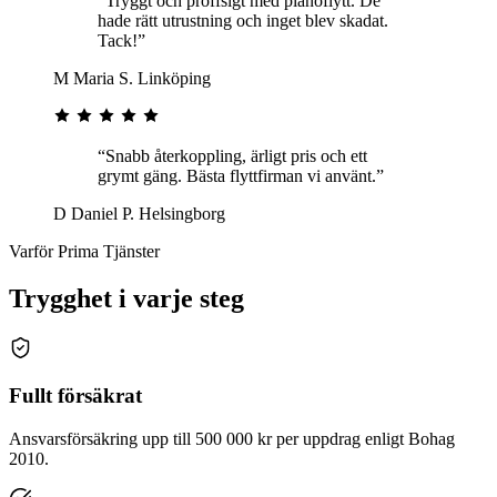
“Tryggt och proffsigt med pianoflytt. De
hade rätt utrustning och inget blev skadat.
Tack!”
M
Maria S.
Linköping
“Snabb återkoppling, ärligt pris och ett
grymt gäng. Bästa flyttfirman vi använt.”
D
Daniel P.
Helsingborg
Varför Prima Tjänster
Trygghet i varje steg
Fullt försäkrat
Ansvarsförsäkring upp till 500 000 kr per uppdrag enligt Bohag
2010.