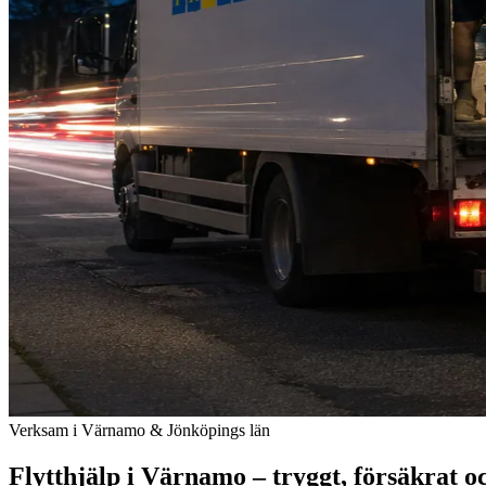
Verksam i Värnamo & Jönköpings län
Flytthjälp i Värnamo – tryggt, försäkrat och