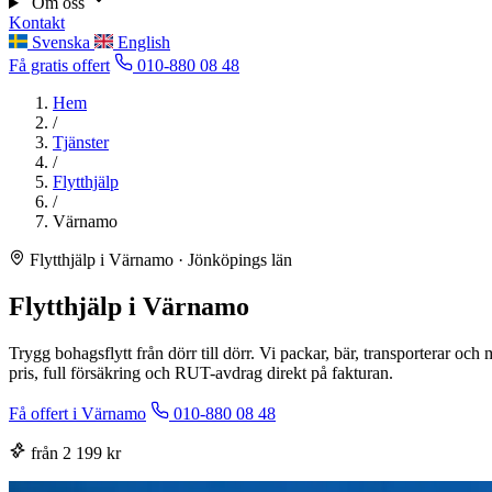
Om oss
Kontakt
Svenska
English
Få gratis offert
010-880 08 48
Hem
/
Tjänster
/
Flytthjälp
/
Värnamo
Flytthjälp i Värnamo · Jönköpings län
Flytthjälp i Värnamo
Trygg bohagsflytt från dörr till dörr. Vi packar, bär, transporterar o
pris, full försäkring och RUT-avdrag direkt på fakturan.
Få offert i Värnamo
010-880 08 48
från 2 199 kr