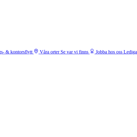
s- & kontorsflytt
Våra orter
Se var vi finns
Jobba hos oss
Lediga 