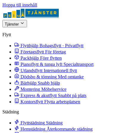
Hoppa till innehåll
Tjänster
Flytt
Flytthjälp
Bohagsflytt · Privatflytt
Företagsflytt
För företag
Packhjälp
Före flytten
Pianoflytt & tunga lyft
Specialtransport
Utlandsflytt
Internationell flytt
Dödsbo & tömning
Med omtanke
Bärhjälp
Snabb hjälp
Montering
Möbelservice
Express & akutflytt
Snabbt på plats
Kontorsflytt
Flytta arbetsplatsen
Städning
Flyttstädning
Städning
Hemstädning
Återkommande städning