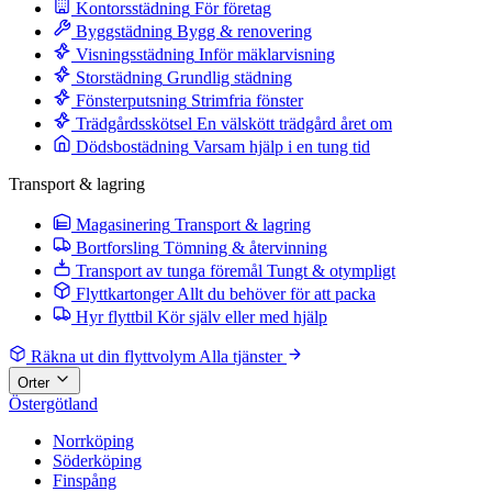
Kontorsstädning
För företag
Byggstädning
Bygg & renovering
Visningsstädning
Inför mäklarvisning
Storstädning
Grundlig städning
Fönsterputsning
Strimfria fönster
Trädgårdsskötsel
En välskött trädgård året om
Dödsbostädning
Varsam hjälp i en tung tid
Transport & lagring
Magasinering
Transport & lagring
Bortforsling
Tömning & återvinning
Transport av tunga föremål
Tungt & otympligt
Flyttkartonger
Allt du behöver för att packa
Hyr flyttbil
Kör själv eller med hjälp
Räkna ut din flyttvolym
Alla tjänster
Orter
Östergötland
Norrköping
Söderköping
Finspång