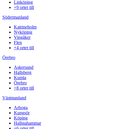
Linköping
+9 orter till
Södermanland
Katrineholm
Nyköping
Vingåker
Flen
+4 orter till
Örebro
Askersund
Hallsberg
Kumla
Örebro
+8 orter till
Västmanland
Arboga
Kungsör
Köping
Hallstahammar
+6 orter till