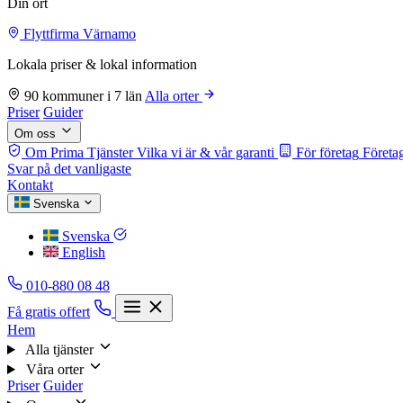
Din ort
Flyttfirma Värnamo
Lokala priser & lokal information
90 kommuner i 7 län
Alla orter
Priser
Guider
Om oss
Om Prima Tjänster
Vilka vi är & vår garanti
För företag
Företag
Svar på det vanligaste
Kontakt
Svenska
Svenska
English
010-880 08 48
Få gratis offert
Hem
Alla tjänster
Våra orter
Priser
Guider