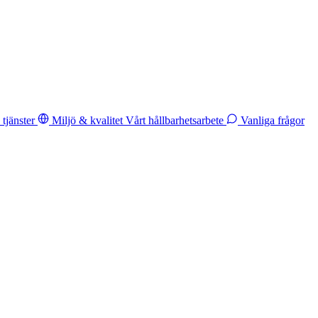
tjänster
Miljö & kvalitet
Vårt hållbarhetsarbete
Vanliga frågor