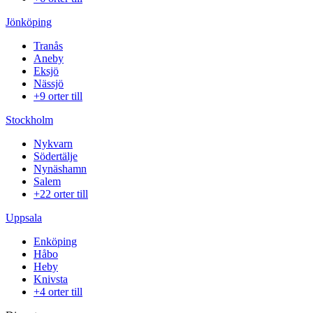
Jönköping
Tranås
Aneby
Eksjö
Nässjö
+9 orter till
Stockholm
Nykvarn
Södertälje
Nynäshamn
Salem
+22 orter till
Uppsala
Enköping
Håbo
Heby
Knivsta
+4 orter till