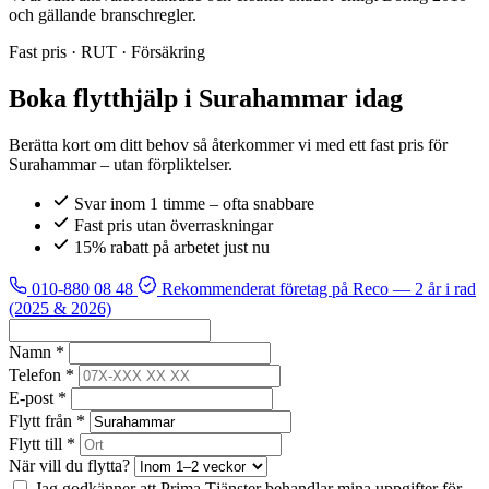
och gällande branschregler.
Fast pris · RUT · Försäkring
Boka flytthjälp i Surahammar idag
Berätta kort om ditt behov så återkommer vi med ett fast pris för
Surahammar – utan förpliktelser.
Svar inom 1 timme – ofta snabbare
Fast pris utan överraskningar
15% rabatt på arbetet just nu
010-880 08 48
Rekommenderat företag på Reco
— 2 år i rad
(2025 & 2026)
Namn *
Telefon *
E-post *
Flytt från *
Flytt till *
När vill du flytta?
Jag godkänner att Prima Tjänster behandlar mina uppgifter för