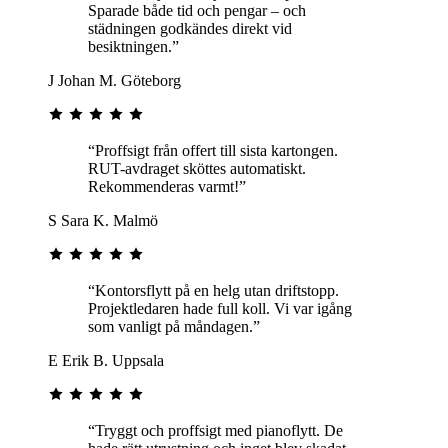
Sparade både tid och pengar – och
städningen godkändes direkt vid
besiktningen.”
J
Johan M.
Göteborg
“Proffsigt från offert till sista kartongen.
RUT-avdraget sköttes automatiskt.
Rekommenderas varmt!”
S
Sara K.
Malmö
“Kontorsflytt på en helg utan driftstopp.
Projektledaren hade full koll. Vi var igång
som vanligt på måndagen.”
E
Erik B.
Uppsala
“Tryggt och proffsigt med pianoflytt. De