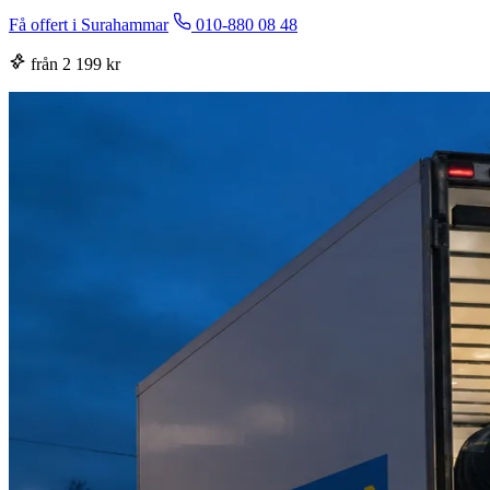
Få offert i Surahammar
010-880 08 48
från 2 199 kr