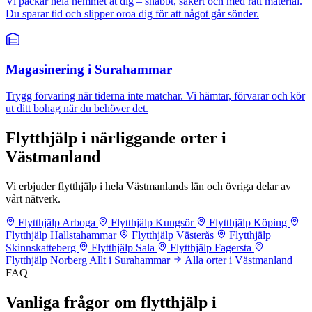
Vi packar hela hemmet åt dig – snabbt, säkert och med rätt material.
Du sparar tid och slipper oroa dig för att något går sönder.
Magasinering i Surahammar
Trygg förvaring när tiderna inte matchar. Vi hämtar, förvarar och kör
ut ditt bohag när du behöver det.
Flytthjälp i närliggande orter i
Västmanland
Vi erbjuder flytthjälp i hela Västmanlands län och övriga delar av
vårt nätverk.
Flytthjälp Arboga
Flytthjälp Kungsör
Flytthjälp Köping
Flytthjälp Hallstahammar
Flytthjälp Västerås
Flytthjälp
Skinnskatteberg
Flytthjälp Sala
Flytthjälp Fagersta
Flytthjälp Norberg
Allt i Surahammar
Alla orter i Västmanland
FAQ
Vanliga frågor om flytthjälp i