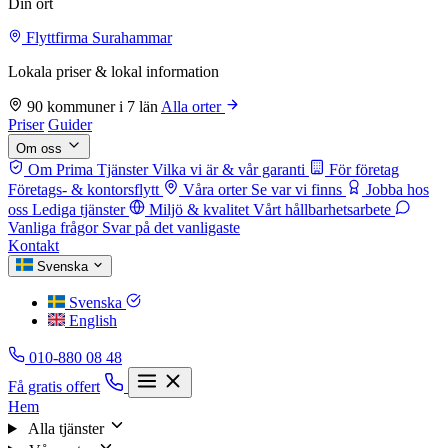
Din ort
Flyttfirma Surahammar
Lokala priser & lokal information
90 kommuner i 7 län
Alla orter
Priser
Guider
Om oss
Om Prima Tjänster
Vilka vi är & vår garanti
För företag
Företags- & kontorsflytt
Våra orter
Se var vi finns
Jobba hos
oss
Lediga tjänster
Miljö & kvalitet
Vårt hållbarhetsarbete
Vanliga frågor
Svar på det vanligaste
Kontakt
Svenska
Svenska
English
010-880 08 48
Få gratis offert
Hem
Alla tjänster