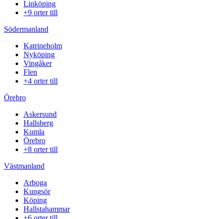
Linköping
+9 orter till
Södermanland
Katrineholm
Nyköping
Vingåker
Flen
+4 orter till
Örebro
Askersund
Hallsberg
Kumla
Örebro
+8 orter till
Västmanland
Arboga
Kungsör
Köping
Hallstahammar
+6 orter till