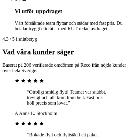
Vi utför uppdraget
Vårt försäkrade team flyttar och städar med fast pris. Du
betalar tryggt efteråt – med RUT redan avdraget.
4,3 / 5 i snittbetyg
Vad våra kunder säger
Baserat på 206 verifierade omdömen på Reco från nöjda kunder
över hela Sverige.
“Otroligt smidig flytt! Teamet var snabbt,
trevligt och allt kom fram helt. Fast pris
höll precis som lovat.”
A
Anna L.
Stockholm
“Bokade flytt och flyttstäd i ett paket.