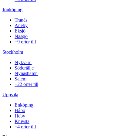
Jönköping
Tranås
Aneby
Eksjö
Nässjö
+9 orter till
Stockholm
Nykvarn
Södertälje
Nynäshamn
Salem
+22 orter till
Uppsala
Enköping
Håbo
Heby
Knivsta
+4 orter till