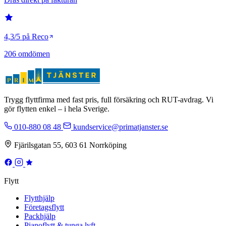
4,3/5 på Reco
206 omdömen
Trygg flyttfirma med fast pris, full försäkring och RUT-avdrag. Vi
gör flytten enkel – i hela Sverige.
010-880 08 48
kundservice@primatjanster.se
Fjärilsgatan 55, 603 61 Norrköping
Flytt
Flytthjälp
Företagsflytt
Packhjälp
Pianoflytt & tunga lyft