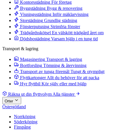
Kontorsstädning
För företag
Byggstädning
Bygg & renovering
Visningsstädning
Inför mäklarvisning
Storstädning
Grundlig städning
Fönsterputsning
Strimfria fönster
Trädgårdsskötsel
En välskött trädgård året om
Dödsbostädning
Varsam hjälp i en tung tid
Transport & lagring
Magasinering
Transport & lagring
Bortforsling
Tömning & återvinning
Transport av tunga föremål
Tungt & otympligt
Flyttkartonger
Allt du behöver för att packa
Hyr flyttbil
Kör själv eller med hjälp
Räkna ut din flyttvolym
Alla tjänster
Orter
Östergötland
Norrköping
Söderköping
Finspång