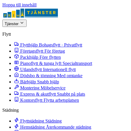
Hoppa till innehåll
Tjänster
Flytt
Flytthjälp
Bohagsflytt · Privatflytt
Företagsflytt
För företag
Packhjälp
Före flytten
Pianoflytt & tunga lyft
Specialtransport
Utlandsflytt
Internationell flytt
Dödsbo & tömning
Med omtanke
Bärhjälp
Snabb hjälp
Montering
Möbelservice
Express & akutflytt
Snabbt på plats
Kontorsflytt
Flytta arbetsplatsen
Städning
Flyttstädning
Städning
Hemstädning
Återkommande städning