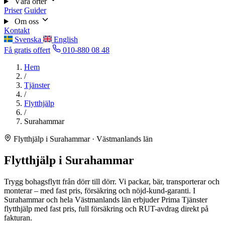
Våra orter
Priser
Guider
Om oss
Kontakt
Svenska
English
Få gratis offert
010-880 08 48
Hem
/
Tjänster
/
Flytthjälp
/
Surahammar
Flytthjälp i Surahammar · Västmanlands län
Flytthjälp i Surahammar
Trygg bohagsflytt från dörr till dörr. Vi packar, bär, transporterar och
monterar – med fast pris, försäkring och nöjd-kund-garanti. I
Surahammar och hela Västmanlands län erbjuder Prima Tjänster
flytthjälp med fast pris, full försäkring och RUT-avdrag direkt på
fakturan.