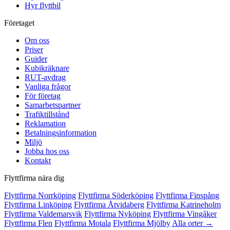
Hyr flyttbil
Företaget
Om oss
Priser
Guider
Kubikräknare
RUT-avdrag
Vanliga frågor
För företag
Samarbetspartner
Trafiktillstånd
Reklamation
Betalningsinformation
Miljö
Jobba hos oss
Kontakt
Flyttfirma nära dig
Flyttfirma Norrköping
Flyttfirma Söderköping
Flyttfirma Finspång
Flyttfirma Linköping
Flyttfirma Åtvidaberg
Flyttfirma Katrineholm
Flyttfirma Valdemarsvik
Flyttfirma Nyköping
Flyttfirma Vingåker
Flyttfirma Flen
Flyttfirma Motala
Flyttfirma Mjölby
Alla orter →