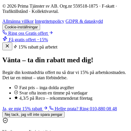
© 2026 Prima Tjänster sv AB. Org.nr 559518-1875 · F-skatt ·
Trafiktillstånd · Kollektivavtal.
Allmänna villkor
Integritetspolicy
GDPR & dataskydd
Cookie-inställningar
Ring oss
Gratis offert
Få gratis offert
−15%
15% rabatt på arbetet
Vänta – ta din rabatt med dig!
Begär din kostnadsfria offert nu så drar vi 15% på arbetskostnaden.
Det tar en minut – utan förbindelse.
Fast pris – inga dolda avgifter
Svar ofta inom en timme på vardagar
4,3/5 på Reco – rekommenderat företag
Ja, ge mig 15% rabatt
Hellre prata? Ring 010-880 08 48
Nej tack, jag vill inte spara pengar