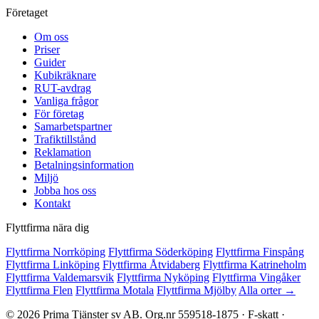
Företaget
Om oss
Priser
Guider
Kubikräknare
RUT-avdrag
Vanliga frågor
För företag
Samarbetspartner
Trafiktillstånd
Reklamation
Betalningsinformation
Miljö
Jobba hos oss
Kontakt
Flyttfirma nära dig
Flyttfirma Norrköping
Flyttfirma Söderköping
Flyttfirma Finspång
Flyttfirma Linköping
Flyttfirma Åtvidaberg
Flyttfirma Katrineholm
Flyttfirma Valdemarsvik
Flyttfirma Nyköping
Flyttfirma Vingåker
Flyttfirma Flen
Flyttfirma Motala
Flyttfirma Mjölby
Alla orter →
© 2026 Prima Tjänster sv AB. Org.nr 559518-1875 · F-skatt ·