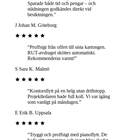
Sparade både tid och pengar – och
städningen godkändes direkt vid
besiktningen.”
J
Johan M.
Göteborg
“Proffsigt från offert till sista kartongen.
RUT-avdraget sköttes automatiskt.
Rekommenderas varmt!”
S
Sara K.
Malmö
“Kontorsflytt på en helg utan driftstopp.
Projektledaren hade full koll. Vi var igång
som vanligt på måndagen.”
E
Erik B.
Uppsala
“Tryggt och proffsigt med pianoflytt. De