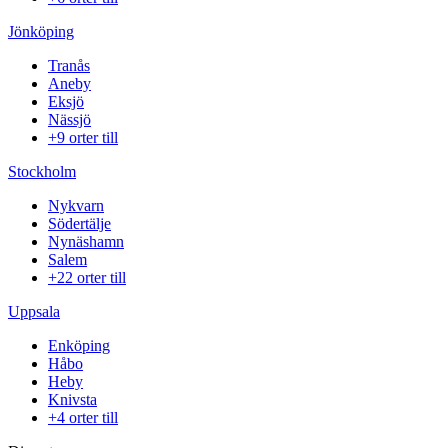
Jönköping
Tranås
Aneby
Eksjö
Nässjö
+9 orter till
Stockholm
Nykvarn
Södertälje
Nynäshamn
Salem
+22 orter till
Uppsala
Enköping
Håbo
Heby
Knivsta
+4 orter till