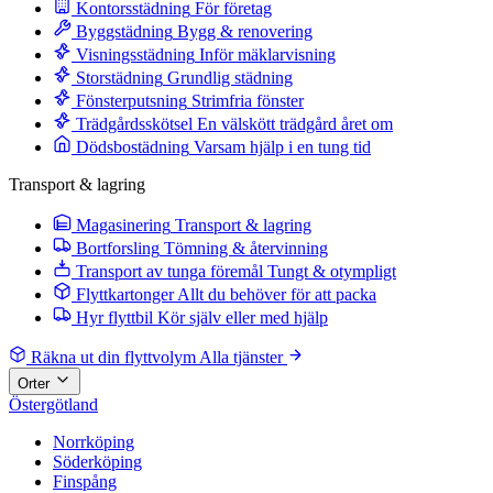
Kontorsstädning
För företag
Byggstädning
Bygg & renovering
Visningsstädning
Inför mäklarvisning
Storstädning
Grundlig städning
Fönsterputsning
Strimfria fönster
Trädgårdsskötsel
En välskött trädgård året om
Dödsbostädning
Varsam hjälp i en tung tid
Transport & lagring
Magasinering
Transport & lagring
Bortforsling
Tömning & återvinning
Transport av tunga föremål
Tungt & otympligt
Flyttkartonger
Allt du behöver för att packa
Hyr flyttbil
Kör själv eller med hjälp
Räkna ut din flyttvolym
Alla tjänster
Orter
Östergötland
Norrköping
Söderköping
Finspång