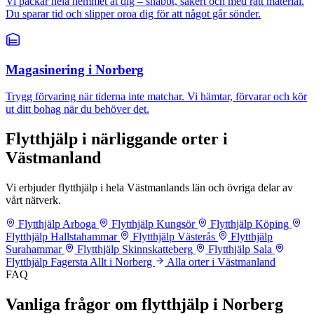
Vi packar hela hemmet åt dig – snabbt, säkert och med rätt material.
Du sparar tid och slipper oroa dig för att något går sönder.
Magasinering i Norberg
Trygg förvaring när tiderna inte matchar. Vi hämtar, förvarar och kör
ut ditt bohag när du behöver det.
Flytthjälp i närliggande orter i
Västmanland
Vi erbjuder flytthjälp i hela Västmanlands län och övriga delar av
vårt nätverk.
Flytthjälp Arboga
Flytthjälp Kungsör
Flytthjälp Köping
Flytthjälp Hallstahammar
Flytthjälp Västerås
Flytthjälp
Surahammar
Flytthjälp Skinnskatteberg
Flytthjälp Sala
Flytthjälp Fagersta
Allt i Norberg
Alla orter i Västmanland
FAQ
Vanliga frågor om flytthjälp i Norberg