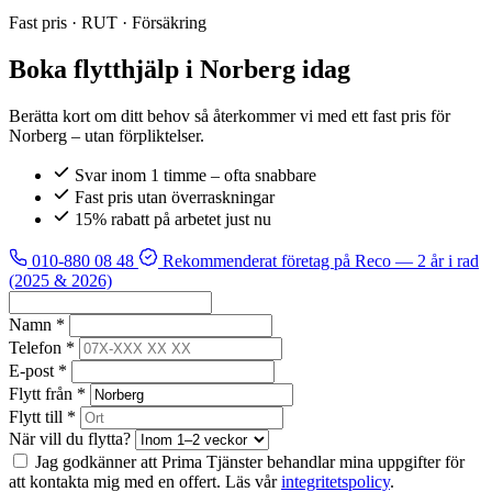
Fast pris · RUT · Försäkring
Boka flytthjälp i Norberg idag
Berätta kort om ditt behov så återkommer vi med ett fast pris för
Norberg – utan förpliktelser.
Svar inom 1 timme – ofta snabbare
Fast pris utan överraskningar
15% rabatt på arbetet just nu
010-880 08 48
Rekommenderat företag på Reco
— 2 år i rad
(2025 & 2026)
Namn *
Telefon *
E-post *
Flytt från *
Flytt till *
När vill du flytta?
Jag godkänner att Prima Tjänster behandlar mina uppgifter för
att kontakta mig med en offert. Läs vår
integritetspolicy
.