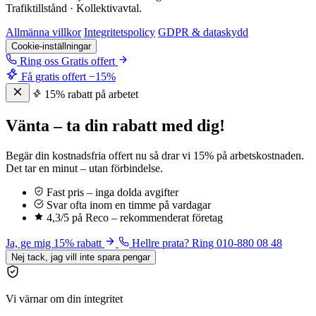
Trafiktillstånd · Kollektivavtal.
Allmänna villkor
Integritetspolicy
GDPR & dataskydd
Cookie-inställningar
Ring oss
Gratis offert
Få gratis offert
−15%
15% rabatt på arbetet
Vänta – ta din rabatt med dig!
Begär din kostnadsfria offert nu så drar vi 15% på arbetskostnaden.
Det tar en minut – utan förbindelse.
Fast pris – inga dolda avgifter
Svar ofta inom en timme på vardagar
4,3/5 på Reco – rekommenderat företag
Ja, ge mig 15% rabatt
Hellre prata? Ring 010-880 08 48
Nej tack, jag vill inte spara pengar
Vi värnar om din integritet