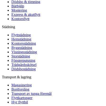
Dödsbo & tömning
Bärhjälp
Montering
Express & akutflytt
Kontorsflytt
Städning
Flyttstädning
Hemstädning
Kontorsstädning
Byggstädning
Visningsstädning
Storstädning
Fönsterputsning
Trädgårdsskötsel
Dödsbostädning
Transport & lagring
Magasinering
Bortforsling
Transport av tunga föremål
Flyttkartonger
Hyr flyttbil