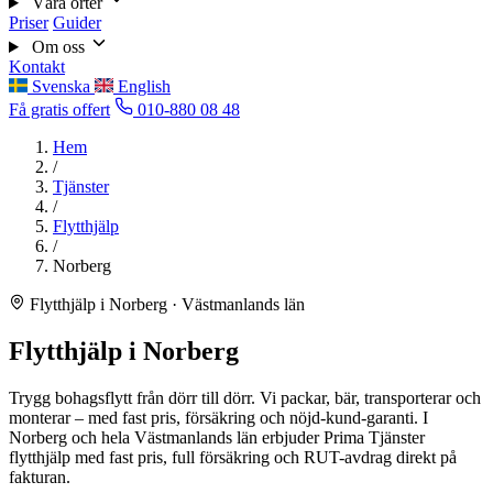
Våra orter
Priser
Guider
Om oss
Kontakt
Svenska
English
Få gratis offert
010-880 08 48
Hem
/
Tjänster
/
Flytthjälp
/
Norberg
Flytthjälp i Norberg · Västmanlands län
Flytthjälp i Norberg
Trygg bohagsflytt från dörr till dörr. Vi packar, bär, transporterar och
monterar – med fast pris, försäkring och nöjd-kund-garanti. I
Norberg och hela Västmanlands län erbjuder Prima Tjänster
flytthjälp med fast pris, full försäkring och RUT-avdrag direkt på
fakturan.