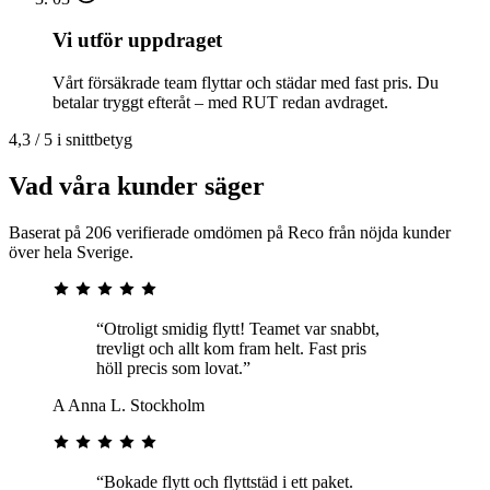
Vi utför uppdraget
Vårt försäkrade team flyttar och städar med fast pris. Du
betalar tryggt efteråt – med RUT redan avdraget.
4,3 / 5 i snittbetyg
Vad våra kunder säger
Baserat på 206 verifierade omdömen på Reco från nöjda kunder
över hela Sverige.
“Otroligt smidig flytt! Teamet var snabbt,
trevligt och allt kom fram helt. Fast pris
höll precis som lovat.”
A
Anna L.
Stockholm
“Bokade flytt och flyttstäd i ett paket.