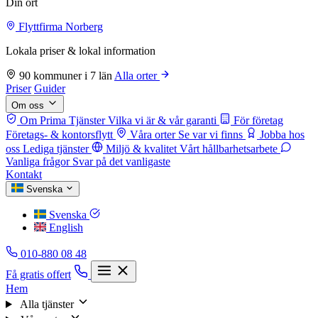
Din ort
Flyttfirma Norberg
Lokala priser & lokal information
90 kommuner i 7 län
Alla orter
Priser
Guider
Om oss
Om Prima Tjänster
Vilka vi är & vår garanti
För företag
Företags- & kontorsflytt
Våra orter
Se var vi finns
Jobba hos
oss
Lediga tjänster
Miljö & kvalitet
Vårt hållbarhetsarbete
Vanliga frågor
Svar på det vanligaste
Kontakt
Svenska
Svenska
English
010-880 08 48
Få gratis offert
Hem
Alla tjänster