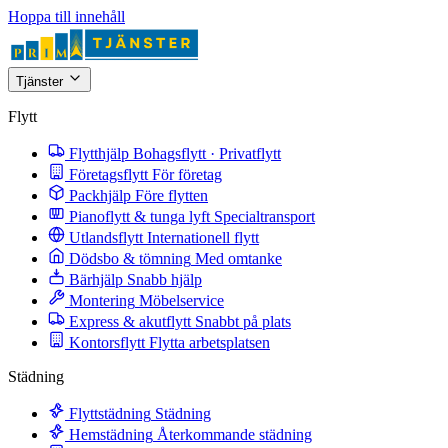
Hoppa till innehåll
Tjänster
Flytt
Flytthjälp
Bohagsflytt · Privatflytt
Företagsflytt
För företag
Packhjälp
Före flytten
Pianoflytt & tunga lyft
Specialtransport
Utlandsflytt
Internationell flytt
Dödsbo & tömning
Med omtanke
Bärhjälp
Snabb hjälp
Montering
Möbelservice
Express & akutflytt
Snabbt på plats
Kontorsflytt
Flytta arbetsplatsen
Städning
Flyttstädning
Städning
Hemstädning
Återkommande städning