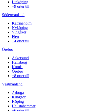
Linköping
+9 orter till
Södermanland
Katrineholm
Nyköping
Vingåker
Flen
+4 orter till
Örebro
Askersund
Hallsberg
Kumla
Örebro
+8 orter till
Västmanland
Arboga
Kungsör
Köping
Hallstahammar
+6 orter till