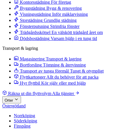
Kontorsstädning
För företag
Byggstädning
Bygg & renovering
Visningsstädning
Inför mäklarvisning
Storstädning
Grundlig städning
Fönsterputsning
Strimfria fönster
Trädgårdsskötsel
En välskött trädgård året om
Dödsbostädning
Varsam hjälp i en tung tid
Transport & lagring
Magasinering
Transport & lagring
Bortforsling
Tömning & återvinning
Transport av tunga föremål
Tungt & otympligt
Flyttkartonger
Allt du behöver för att packa
Hyr flyttbil
Kör själv eller med hjälp
Räkna ut din flyttvolym
Alla tjänster
Orter
Östergötland
Norrköping
Söderköping
Finspång