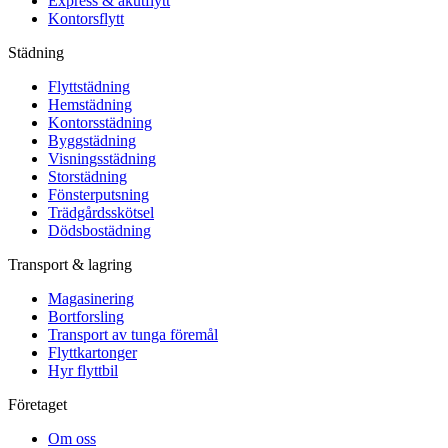
Express & akutflytt
Kontorsflytt
Städning
Flyttstädning
Hemstädning
Kontorsstädning
Byggstädning
Visningsstädning
Storstädning
Fönsterputsning
Trädgårdsskötsel
Dödsbostädning
Transport & lagring
Magasinering
Bortforsling
Transport av tunga föremål
Flyttkartonger
Hyr flyttbil
Företaget
Om oss