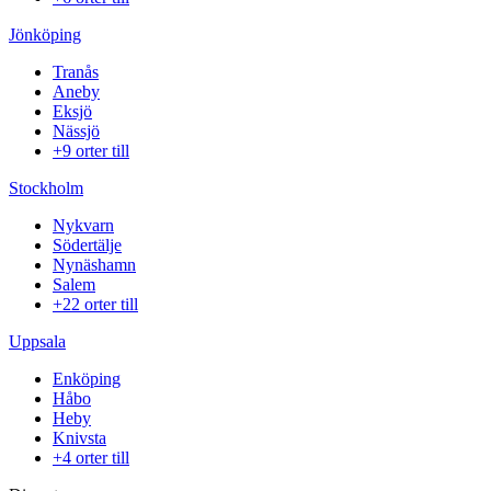
Jönköping
Tranås
Aneby
Eksjö
Nässjö
+9 orter till
Stockholm
Nykvarn
Södertälje
Nynäshamn
Salem
+22 orter till
Uppsala
Enköping
Håbo
Heby
Knivsta
+4 orter till