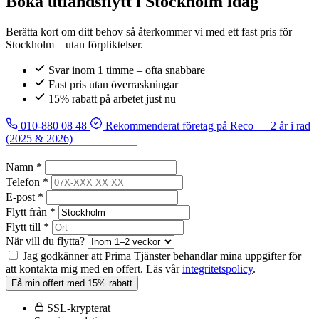
Boka utlandsflytt i Stockholm idag
Berätta kort om ditt behov så återkommer vi med ett fast pris för
Stockholm – utan förpliktelser.
Svar inom 1 timme – ofta snabbare
Fast pris utan överraskningar
15% rabatt på arbetet just nu
010-880 08 48
Rekommenderat företag på Reco
— 2 år i rad
(2025 & 2026)
Namn *
Telefon *
E-post *
Flytt från *
Flytt till *
När vill du flytta?
Jag godkänner att Prima Tjänster behandlar mina uppgifter för
att kontakta mig med en offert. Läs vår
integritetspolicy
.
Få min offert med 15% rabatt
SSL-krypterat