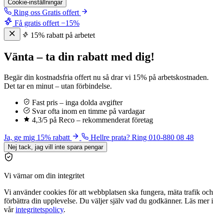
Cookie-inställningar
Ring oss
Gratis offert
Få gratis offert
−15%
15% rabatt på arbetet
Vänta – ta din rabatt med dig!
Begär din kostnadsfria offert nu så drar vi 15% på arbetskostnaden.
Det tar en minut – utan förbindelse.
Fast pris – inga dolda avgifter
Svar ofta inom en timme på vardagar
4,3/5 på Reco – rekommenderat företag
Ja, ge mig 15% rabatt
Hellre prata? Ring 010-880 08 48
Nej tack, jag vill inte spara pengar
Vi värnar om din integritet
Vi använder cookies för att webbplatsen ska fungera, mäta trafik och
förbättra din upplevelse. Du väljer själv vad du godkänner. Läs mer i
vår
integritetspolicy
.