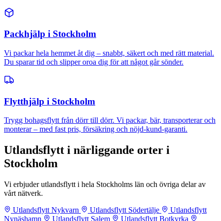
Packhjälp i Stockholm
Vi packar hela hemmet åt dig – snabbt, säkert och med rätt material.
Du sparar tid och slipper oroa dig för att något går sönder.
Flytthjälp i Stockholm
Trygg bohagsflytt från dörr till dörr. Vi packar, bär, transporterar och
monterar – med fast pris, försäkring och nöjd-kund-garanti.
Utlandsflytt i närliggande orter i
Stockholm
Vi erbjuder utlandsflytt i hela Stockholms län och övriga delar av
vårt nätverk.
Utlandsflytt Nykvarn
Utlandsflytt Södertälje
Utlandsflytt
Nynäshamn
Utlandsflytt Salem
Utlandsflytt Botkyrka