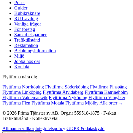
Priser
Guider
Kubikräknare
RUT-avdrag
Vanliga frågor
För företag
Samarbetspartner
Trafiktillstånd
Reklamation
Betalningsinformation
Miljö
Jobba hos oss
Kontakt
Flyttfirma nära dig
Flyttfirma Norrköping
Flyttfirma Söderköping
Flyttfirma Finspång
Flyttfirma Linköping
Flyttfirma Åtvidaberg
Flyttfirma Katrineholm
Flyttfirma Valdemarsvik
Flyttfirma Nyköping
Flyttfirma Vingåker
Flyttfirma Flen
Flyttfirma Motala
Flyttfirma Mjölby
Alla orter →
© 2026 Prima Tjänster sv AB. Org.nr 559518-1875 · F-skatt ·
Trafiktillstånd · Kollektivavtal.
Allmänna villkor
Integritetspolicy
GDPR & dataskydd