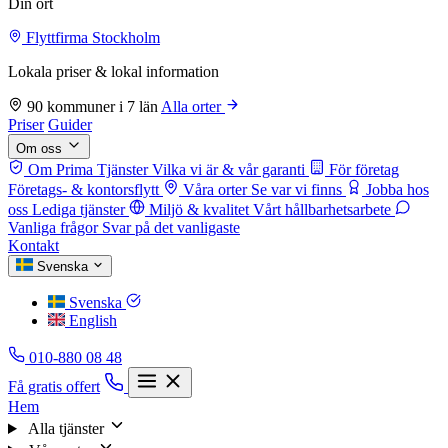
Din ort
Flyttfirma Stockholm
Lokala priser & lokal information
90 kommuner i 7 län
Alla orter
Priser
Guider
Om oss
Om Prima Tjänster
Vilka vi är & vår garanti
För företag
Företags- & kontorsflytt
Våra orter
Se var vi finns
Jobba hos
oss
Lediga tjänster
Miljö & kvalitet
Vårt hållbarhetsarbete
Vanliga frågor
Svar på det vanligaste
Kontakt
Svenska
Svenska
English
010-880 08 48
Få gratis offert
Hem
Alla tjänster