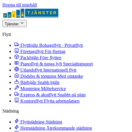
Hoppa till innehåll
Tjänster
Flytt
Flytthjälp
Bohagsflytt · Privatflytt
Företagsflytt
För företag
Packhjälp
Före flytten
Pianoflytt & tunga lyft
Specialtransport
Utlandsflytt
Internationell flytt
Dödsbo & tömning
Med omtanke
Bärhjälp
Snabb hjälp
Montering
Möbelservice
Express & akutflytt
Snabbt på plats
Kontorsflytt
Flytta arbetsplatsen
Städning
Flyttstädning
Städning
Hemstädning
Återkommande städning