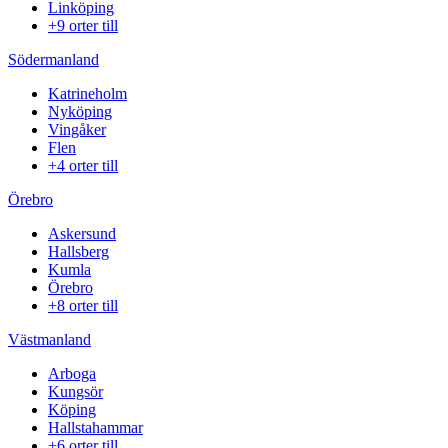
Linköping
+9 orter till
Södermanland
Katrineholm
Nyköping
Vingåker
Flen
+4 orter till
Örebro
Askersund
Hallsberg
Kumla
Örebro
+8 orter till
Västmanland
Arboga
Kungsör
Köping
Hallstahammar
+6 orter till