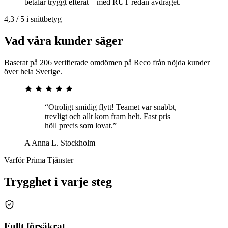
betalar tryggt efteråt – med RUT redan avdraget.
4,3 / 5 i snittbetyg
Vad våra kunder säger
Baserat på 206 verifierade omdömen på Reco från nöjda kunder
över hela Sverige.
“Otroligt smidig flytt! Teamet var snabbt,
trevligt och allt kom fram helt. Fast pris
höll precis som lovat.”
A
Anna L.
Stockholm
Varför Prima Tjänster
Trygghet i varje steg
Fullt försäkrat