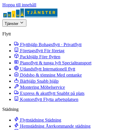
Hoppa till innehåll
Tjänster
Flytt
Flytthjälp
Bohagsflytt · Privatflytt
Företagsflytt
För företag
Packhjälp
Före flytten
Pianoflytt & tunga lyft
Specialtransport
Utlandsflytt
Internationell flytt
Dödsbo & tömning
Med omtanke
Bärhjälp
Snabb hjälp
Montering
Möbelservice
Express & akutflytt
Snabbt på plats
Kontorsflytt
Flytta arbetsplatsen
Städning
Flyttstädning
Städning
Hemstädning
Återkommande städning