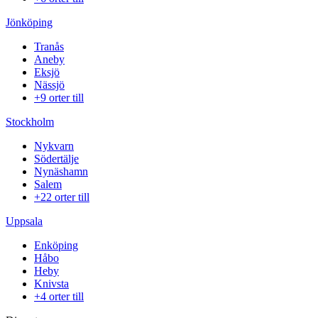
Jönköping
Tranås
Aneby
Eksjö
Nässjö
+9 orter till
Stockholm
Nykvarn
Södertälje
Nynäshamn
Salem
+22 orter till
Uppsala
Enköping
Håbo
Heby
Knivsta
+4 orter till