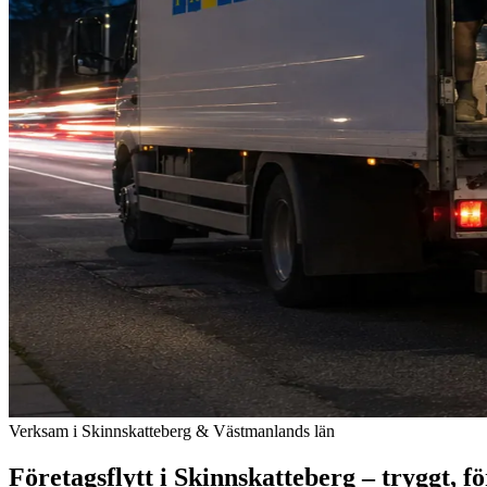
Verksam i Skinnskatteberg & Västmanlands län
Företagsflytt i Skinnskatteberg – tryggt, för