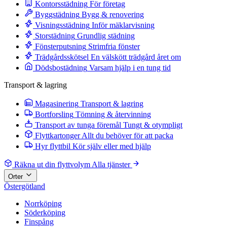
Kontorsstädning
För företag
Byggstädning
Bygg & renovering
Visningsstädning
Inför mäklarvisning
Storstädning
Grundlig städning
Fönsterputsning
Strimfria fönster
Trädgårdsskötsel
En välskött trädgård året om
Dödsbostädning
Varsam hjälp i en tung tid
Transport & lagring
Magasinering
Transport & lagring
Bortforsling
Tömning & återvinning
Transport av tunga föremål
Tungt & otympligt
Flyttkartonger
Allt du behöver för att packa
Hyr flyttbil
Kör själv eller med hjälp
Räkna ut din flyttvolym
Alla tjänster
Orter
Östergötland
Norrköping
Söderköping
Finspång