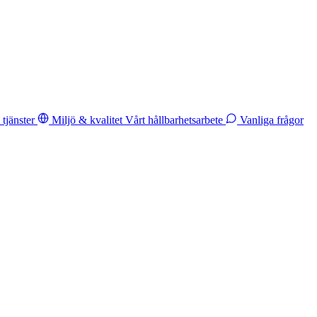
tjänster
Miljö & kvalitet
Vårt hållbarhetsarbete
Vanliga frågor