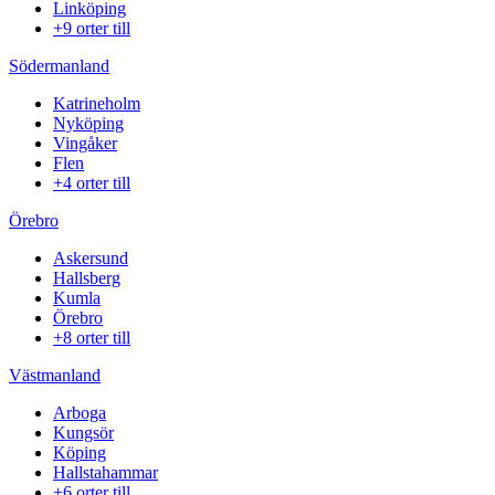
Linköping
+9 orter till
Södermanland
Katrineholm
Nyköping
Vingåker
Flen
+4 orter till
Örebro
Askersund
Hallsberg
Kumla
Örebro
+8 orter till
Västmanland
Arboga
Kungsör
Köping
Hallstahammar
+6 orter till