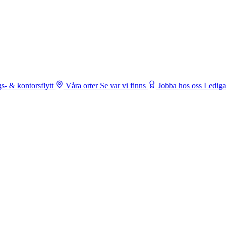
s- & kontorsflytt
Våra orter
Se var vi finns
Jobba hos oss
Lediga 