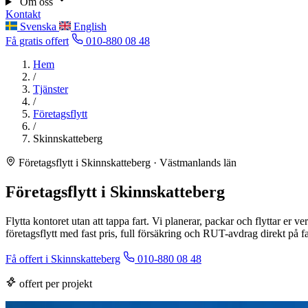
Om oss
Kontakt
Svenska
English
Få gratis offert
010-880 08 48
Hem
/
Tjänster
/
Företagsflytt
/
Skinnskatteberg
Företagsflytt i Skinnskatteberg · Västmanlands län
Företagsflytt i Skinnskatteberg
Flytta kontoret utan att tappa fart. Vi planerar, packar och flyttar er
företagsflytt med fast pris, full försäkring och RUT-avdrag direkt på f
Få offert i Skinnskatteberg
010-880 08 48
offert per projekt