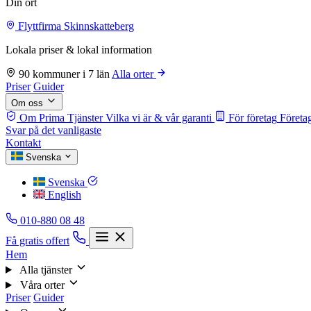
Din ort
Flyttfirma Skinnskatteberg
Lokala priser & lokal information
90 kommuner i 7 län
Alla orter
Priser
Guider
Om oss
Om Prima Tjänster
Vilka vi är & vår garanti
För företag
Företag
Svar på det vanligaste
Kontakt
Svenska
Svenska
English
010-880 08 48
Få gratis offert
Hem
Alla tjänster
Våra orter
Priser
Guider