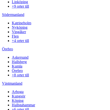
Linköping
+9 orter till
Södermanland
Katrineholm
Nyköping
Vingåker
Flen
+4 orter till
Örebro
Askersund
Hallsberg
Kumla
Örebro
+8 orter till
Västmanland
Arboga
Kungsör
Köping
Hallstahammar
+6 orter till