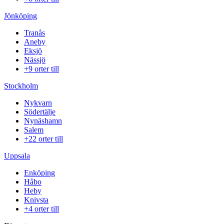
Jönköping
Tranås
Aneby
Eksjö
Nässjö
+9 orter till
Stockholm
Nykvarn
Södertälje
Nynäshamn
Salem
+22 orter till
Uppsala
Enköping
Håbo
Heby
Knivsta
+4 orter till