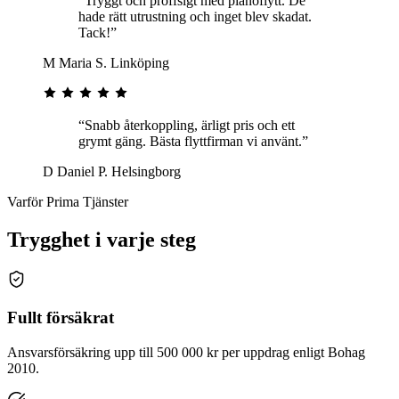
“Tryggt och proffsigt med pianoflytt. De
hade rätt utrustning och inget blev skadat.
Tack!”
M
Maria S.
Linköping
“Snabb återkoppling, ärligt pris och ett
grymt gäng. Bästa flyttfirman vi använt.”
D
Daniel P.
Helsingborg
Varför Prima Tjänster
Trygghet i varje steg
Fullt försäkrat
Ansvarsförsäkring upp till 500 000 kr per uppdrag enligt Bohag
2010.