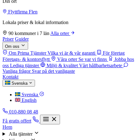
Din ort
Flyttfirma Flen
Lokala priser & lokal information
90 kommuner i 7 län
Alla orter
Priser
Guider
Om oss
Om Prima Tjänster
Vilka vi är & vår garanti
För företag
Företags- & kontorsflytt
Våra orter
Se var vi finns
Jobba hos
oss
Lediga tjänster
Miljö & kvalitet
Vårt hållbarhetsarbete
Vanliga frågor
Svar på det vanligaste
Kontakt
Svenska
Svenska
English
010-880 08 48
Få gratis offert
Hem
Alla tjänster