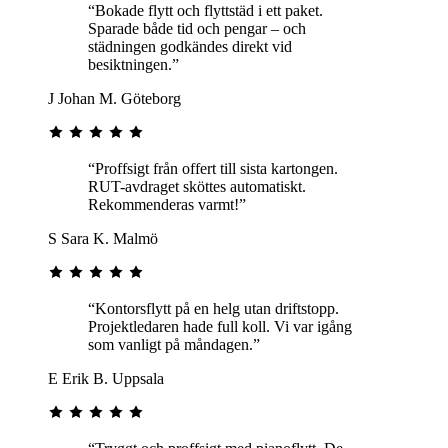
“Bokade flytt och flyttstäd i ett paket.
Sparade både tid och pengar – och
städningen godkändes direkt vid
besiktningen.”
J
Johan M.
Göteborg
“Proffsigt från offert till sista kartongen.
RUT-avdraget sköttes automatiskt.
Rekommenderas varmt!”
S
Sara K.
Malmö
“Kontorsflytt på en helg utan driftstopp.
Projektledaren hade full koll. Vi var igång
som vanligt på måndagen.”
E
Erik B.
Uppsala