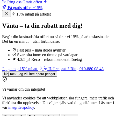
Ring oss
Gratis offert
Få gratis offert
−15%
15% rabatt på arbetet
Vänta – ta din rabatt med dig!
Begär din kostnadsfria offert nu så drar vi 15% på arbetskostnaden.
Det tar en minut – utan förbindelse.
Fast pris – inga dolda avgifter
Svar ofta inom en timme på vardagar
4,3/5 på Reco – rekommenderat företag
Ja, ge mig 15% rabatt
Hellre prata? Ring 010-880 08 48
Nej tack, jag vill inte spara pengar
Vi värnar om din integritet
Vi använder cookies för att webbplatsen ska fungera, mäta trafik och
förbättra din upplevelse. Du väljer själv vad du godkänner. Läs mer i
vår
integritetspolicy
.