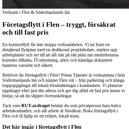
Verksam i Flen & Södermanlands län
Företagsflytt i Flen – tryggt, försäkrat
och till fast pris
En kontorsflytt får inte stoppa verksamheten. Vi tar fram en
detaljerad flyttplan med en dedikerad projektledare, märker upp
arbetsplatser och ser till att allt står på rätt plats när medarbetarna
kommer tillbaka. IT-utrustning, arkiv och känsliga dokument
hanteras varsamt och säkert.
Behöver du företagsflytt i Flen? Prima Tjänster är verksamma i hela
Södermanlands län och känner Flen väl – från parkering och trånga
trappuppgångar till lokala förutsättningar i kommunen. Vi planerar
uppdraget efter just din adress och ger dig alltid ett fast pris innan vi
börjar, så att du slipper överraskningar.
Tack vare
RUT-avdraget
betalar du som privatperson bara halva
arbetskostnaden, och allt arbete är försäkrat. Boka företagsflytt i
Flen och få hjälp av ett erfaret, lokalt team.
Det här ingår i företagsflytt i Flen