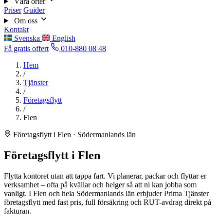
Våra orter
Priser
Guider
Om oss
Kontakt
Svenska
English
Få gratis offert
010-880 08 48
Hem
/
Tjänster
/
Företagsflytt
/
Flen
Företagsflytt i Flen · Södermanlands län
Företagsflytt i Flen
Flytta kontoret utan att tappa fart. Vi planerar, packar och flyttar er
verksamhet – ofta på kvällar och helger så att ni kan jobba som
vanligt. I Flen och hela Södermanlands län erbjuder Prima Tjänster
företagsflytt med fast pris, full försäkring och RUT-avdrag direkt på
fakturan.