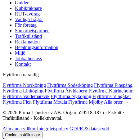
Guider
Kubikräknare
RUT-avdrag
Vanliga frågor
För företag
Samarbetspartner
Trafiktillstånd
Reklamation
Betalningsinformation
Miljö
Jobba hos oss
Kontakt
Flyttfirma nära dig
Flyttfirma Norrköping
Flyttfirma Söderköping
Flyttfirma Finspång
Flyttfirma Linköping
Flyttfirma Åtvidaberg
Flyttfirma Katrineholm
Flyttfirma Valdemarsvik
Flyttfirma Nyköping
Flyttfirma Vingåker
Flyttfirma Flen
Flyttfirma Motala
Flyttfirma Mjölby
Alla orter →
© 2026 Prima Tjänster sv AB. Org.nr 559518-1875 · F-skatt ·
Trafiktillstånd · Kollektivavtal.
Allmänna villkor
Integritetspolicy
GDPR & dataskydd
Cookie-inställningar