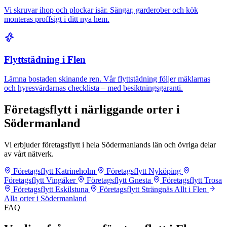
Vi skruvar ihop och plockar isär. Sängar, garderober och kök
monteras proffsigt i ditt nya hem.
Flyttstädning i Flen
Lämna bostaden skinande ren. Vår flyttstädning följer mäklarnas
och hyresvärdarnas checklista – med besiktningsgaranti.
Företagsflytt i närliggande orter i
Södermanland
Vi erbjuder företagsflytt i hela Södermanlands län och övriga delar
av vårt nätverk.
Företagsflytt Katrineholm
Företagsflytt Nyköping
Företagsflytt Vingåker
Företagsflytt Gnesta
Företagsflytt Trosa
Företagsflytt Eskilstuna
Företagsflytt Strängnäs
Allt i Flen
Alla orter i Södermanland
FAQ