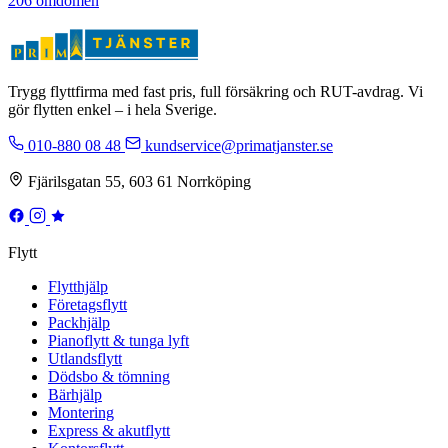
206 omdömen
Trygg flyttfirma med fast pris, full försäkring och RUT-avdrag. Vi
gör flytten enkel – i hela Sverige.
010-880 08 48
kundservice@primatjanster.se
Fjärilsgatan 55, 603 61 Norrköping
Flytt
Flytthjälp
Företagsflytt
Packhjälp
Pianoflytt & tunga lyft
Utlandsflytt
Dödsbo & tömning
Bärhjälp
Montering
Express & akutflytt