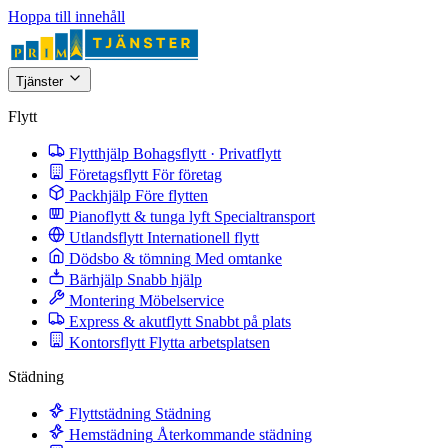
Hoppa till innehåll
Tjänster
Flytt
Flytthjälp
Bohagsflytt · Privatflytt
Företagsflytt
För företag
Packhjälp
Före flytten
Pianoflytt & tunga lyft
Specialtransport
Utlandsflytt
Internationell flytt
Dödsbo & tömning
Med omtanke
Bärhjälp
Snabb hjälp
Montering
Möbelservice
Express & akutflytt
Snabbt på plats
Kontorsflytt
Flytta arbetsplatsen
Städning
Flyttstädning
Städning
Hemstädning
Återkommande städning