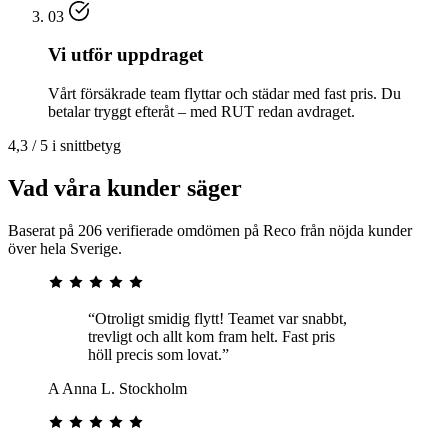
03
Vi utför uppdraget
Vårt försäkrade team flyttar och städar med fast pris. Du
betalar tryggt efteråt – med RUT redan avdraget.
4,3 / 5 i snittbetyg
Vad våra kunder säger
Baserat på 206 verifierade omdömen på Reco från nöjda kunder
över hela Sverige.
“Otroligt smidig flytt! Teamet var snabbt,
trevligt och allt kom fram helt. Fast pris
höll precis som lovat.”
A
Anna L.
Stockholm