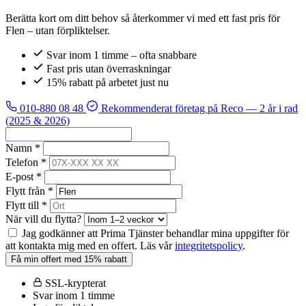
Berätta kort om ditt behov så återkommer vi med ett fast pris för
Flen – utan förpliktelser.
Svar inom 1 timme – ofta snabbare
Fast pris utan överraskningar
15% rabatt på arbetet just nu
010-880 08 48
Rekommenderat företag på Reco
— 2 år i rad
(2025 & 2026)
Namn *
Telefon *
E-post *
Flytt från *
Flytt till *
När vill du flytta?
Jag godkänner att Prima Tjänster behandlar mina uppgifter för
att kontakta mig med en offert. Läs vår
integritetspolicy
.
Få min offert med 15% rabatt
SSL-krypterat
Svar inom 1 timme