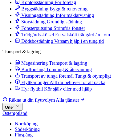
Kontorsstädning
För företag
Byggstädning
Bygg & renovering
Visningsstädning
Inför mäklarvisning
Storstädning
Grundlig städning
Fönsterputsning
Strimfria fönster
Trädgårdsskötsel
En välskött trädgård året om
Dödsbostädning
Varsam hjälp i en tung tid
Transport & lagring
Magasinering
Transport & lagring
Bortforsling
Tömning & återvinning
Transport av tunga föremål
Tungt & otympligt
Flyttkartonger
Allt du behöver för att packa
Hyr flyttbil
Kör själv eller med hjälp
Räkna ut din flyttvolym
Alla tjänster
Orter
Östergötland
Norrköping
Söderköping
Finspång