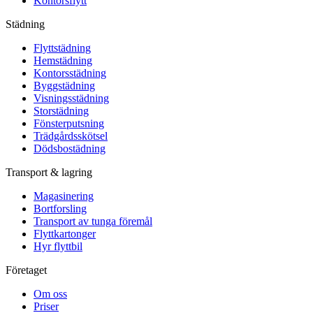
Kontorsflytt
Städning
Flyttstädning
Hemstädning
Kontorsstädning
Byggstädning
Visningsstädning
Storstädning
Fönsterputsning
Trädgårdsskötsel
Dödsbostädning
Transport & lagring
Magasinering
Bortforsling
Transport av tunga föremål
Flyttkartonger
Hyr flyttbil
Företaget
Om oss
Priser