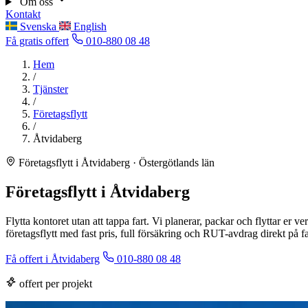
Om oss
Kontakt
Svenska
English
Få gratis offert
010-880 08 48
Hem
/
Tjänster
/
Företagsflytt
/
Åtvidaberg
Företagsflytt i Åtvidaberg · Östergötlands län
Företagsflytt i Åtvidaberg
Flytta kontoret utan att tappa fart. Vi planerar, packar och flyttar er
företagsflytt med fast pris, full försäkring och RUT-avdrag direkt på f
Få offert i Åtvidaberg
010-880 08 48
offert per projekt