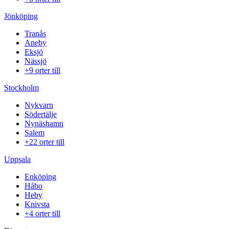
Jönköping
Tranås
Aneby
Eksjö
Nässjö
+9 orter till
Stockholm
Nykvarn
Södertälje
Nynäshamn
Salem
+22 orter till
Uppsala
Enköping
Håbo
Heby
Knivsta
+4 orter till