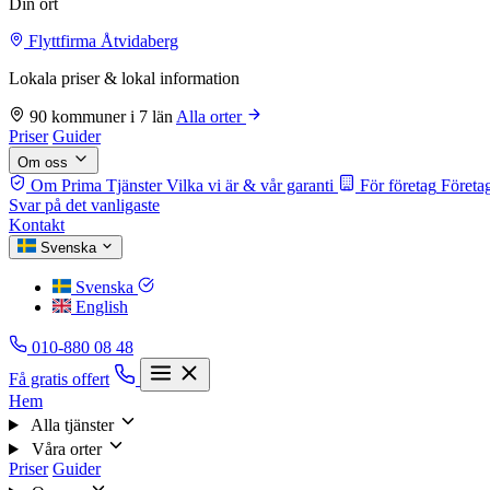
Din ort
Flyttfirma Åtvidaberg
Lokala priser & lokal information
90 kommuner i 7 län
Alla orter
Priser
Guider
Om oss
Om Prima Tjänster
Vilka vi är & vår garanti
För företag
Företag
Svar på det vanligaste
Kontakt
Svenska
Svenska
English
010-880 08 48
Få gratis offert
Hem
Alla tjänster
Våra orter
Priser
Guider