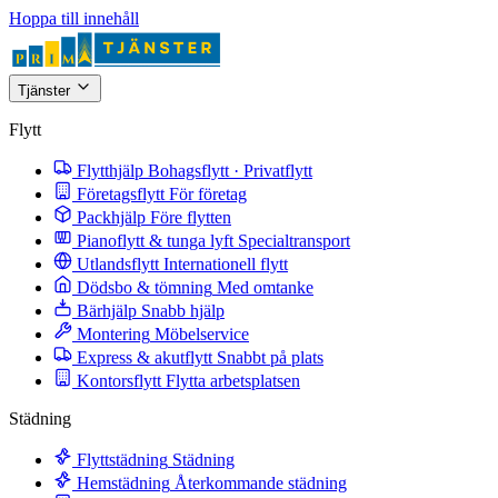
Hoppa till innehåll
Tjänster
Flytt
Flytthjälp
Bohagsflytt · Privatflytt
Företagsflytt
För företag
Packhjälp
Före flytten
Pianoflytt & tunga lyft
Specialtransport
Utlandsflytt
Internationell flytt
Dödsbo & tömning
Med omtanke
Bärhjälp
Snabb hjälp
Montering
Möbelservice
Express & akutflytt
Snabbt på plats
Kontorsflytt
Flytta arbetsplatsen
Städning
Flyttstädning
Städning
Hemstädning
Återkommande städning