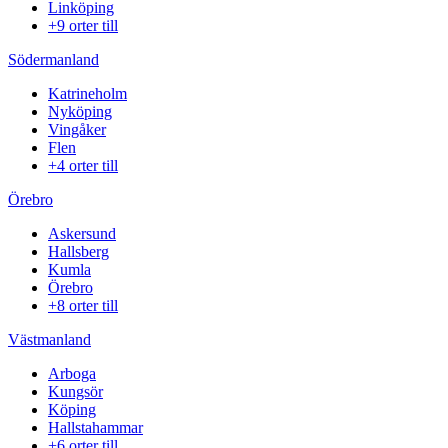
Linköping
+9 orter till
Södermanland
Katrineholm
Nyköping
Vingåker
Flen
+4 orter till
Örebro
Askersund
Hallsberg
Kumla
Örebro
+8 orter till
Västmanland
Arboga
Kungsör
Köping
Hallstahammar
+6 orter till