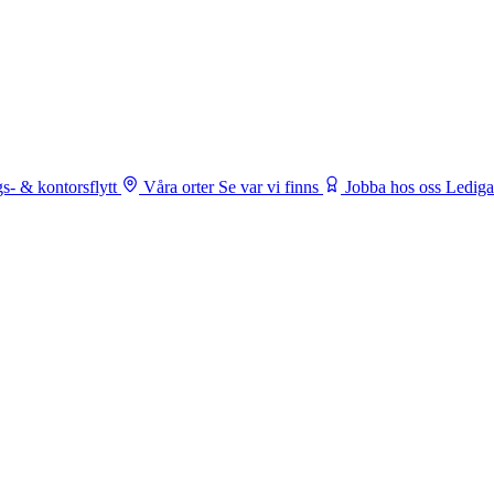
s- & kontorsflytt
Våra orter
Se var vi finns
Jobba hos oss
Lediga 