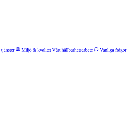
tjänster
Miljö & kvalitet
Vårt hållbarhetsarbete
Vanliga frågor