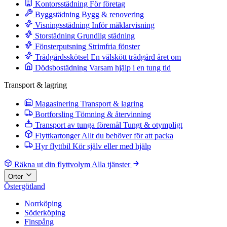
Kontorsstädning
För företag
Byggstädning
Bygg & renovering
Visningsstädning
Inför mäklarvisning
Storstädning
Grundlig städning
Fönsterputsning
Strimfria fönster
Trädgårdsskötsel
En välskött trädgård året om
Dödsbostädning
Varsam hjälp i en tung tid
Transport & lagring
Magasinering
Transport & lagring
Bortforsling
Tömning & återvinning
Transport av tunga föremål
Tungt & otympligt
Flyttkartonger
Allt du behöver för att packa
Hyr flyttbil
Kör själv eller med hjälp
Räkna ut din flyttvolym
Alla tjänster
Orter
Östergötland
Norrköping
Söderköping
Finspång