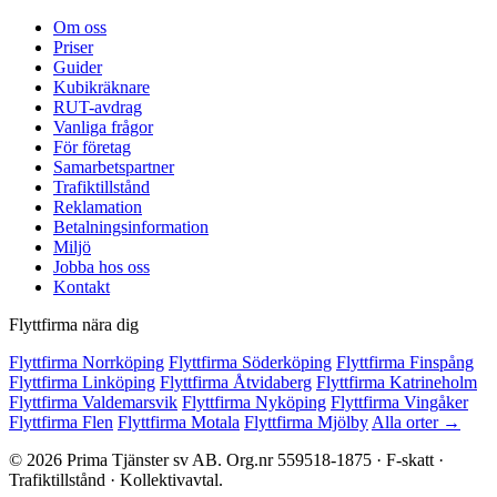
Om oss
Priser
Guider
Kubikräknare
RUT-avdrag
Vanliga frågor
För företag
Samarbetspartner
Trafiktillstånd
Reklamation
Betalningsinformation
Miljö
Jobba hos oss
Kontakt
Flyttfirma nära dig
Flyttfirma Norrköping
Flyttfirma Söderköping
Flyttfirma Finspång
Flyttfirma Linköping
Flyttfirma Åtvidaberg
Flyttfirma Katrineholm
Flyttfirma Valdemarsvik
Flyttfirma Nyköping
Flyttfirma Vingåker
Flyttfirma Flen
Flyttfirma Motala
Flyttfirma Mjölby
Alla orter →
© 2026 Prima Tjänster sv AB. Org.nr 559518-1875 · F-skatt ·
Trafiktillstånd · Kollektivavtal.