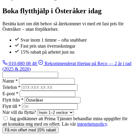
Boka flytthjälp i Österåker idag
Berätta kort om ditt behov så återkommer vi med ett fast pris för
Österåker – utan förpliktelser.
Svar inom 1 timme – ofta snabbare
Fast pris utan överraskningar
15% rabatt på arbetet just nu
010-880 08 48
Rekommenderat företag på Reco
— 2 år i rad
(2025 & 2026)
Namn *
Telefon *
E-post *
Flytt från *
Flytt till *
När vill du flytta?
Jag godkänner att Prima Tjänster behandlar mina uppgifter för
att kontakta mig med en offert. Läs vår
integritetspolicy
.
Få min offert med 15% rabatt