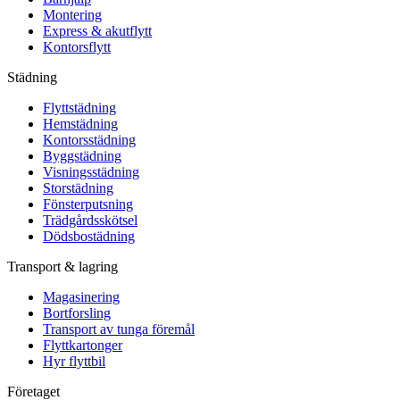
Montering
Express & akutflytt
Kontorsflytt
Städning
Flyttstädning
Hemstädning
Kontorsstädning
Byggstädning
Visningsstädning
Storstädning
Fönsterputsning
Trädgårdsskötsel
Dödsbostädning
Transport & lagring
Magasinering
Bortforsling
Transport av tunga föremål
Flyttkartonger
Hyr flyttbil
Företaget