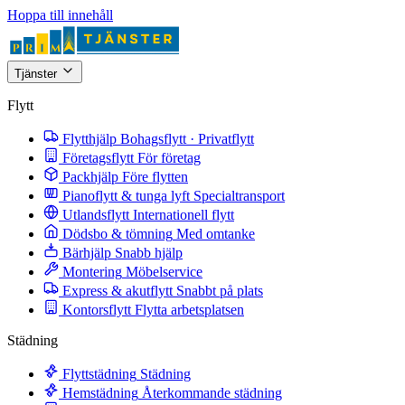
Hoppa till innehåll
Tjänster
Flytt
Flytthjälp
Bohagsflytt · Privatflytt
Företagsflytt
För företag
Packhjälp
Före flytten
Pianoflytt & tunga lyft
Specialtransport
Utlandsflytt
Internationell flytt
Dödsbo & tömning
Med omtanke
Bärhjälp
Snabb hjälp
Montering
Möbelservice
Express & akutflytt
Snabbt på plats
Kontorsflytt
Flytta arbetsplatsen
Städning
Flyttstädning
Städning
Hemstädning
Återkommande städning