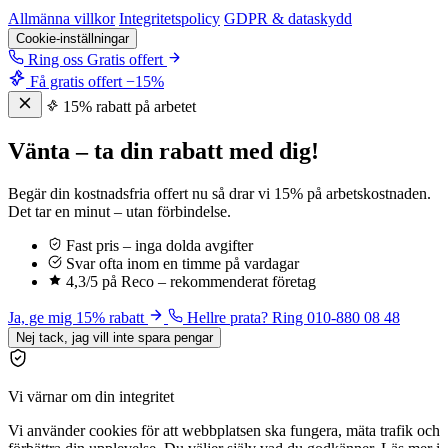
Allmänna villkor
Integritetspolicy
GDPR & dataskydd
Cookie-inställningar
Ring oss
Gratis offert
Få gratis offert
−15%
15% rabatt på arbetet
Vänta – ta din rabatt med dig!
Begär din kostnadsfria offert nu så drar vi 15% på arbetskostnaden.
Det tar en minut – utan förbindelse.
Fast pris – inga dolda avgifter
Svar ofta inom en timme på vardagar
4,3/5 på Reco – rekommenderat företag
Ja, ge mig 15% rabatt
Hellre prata? Ring 010-880 08 48
Nej tack, jag vill inte spara pengar
Vi värnar om din integritet
Vi använder cookies för att webbplatsen ska fungera, mäta trafik och