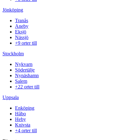
Jönköping
Tranås
Aneby
Eksjö
Nässjö
+9 orter till
Stockholm
Nykvarn
Södertälje
Nynäshamn
Salem
+22 orter till
Uppsala
Enköping
Håbo
Heby
Knivsta
+4 orter till