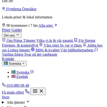
Din ort
Flyttfirma Österåker
Lokala priser & lokal information
90 kommuner i 7 län
Alla orter
Priser
Guider
Om oss
Om Prima Tjänster
Vilka vi är & vår garanti
För företag
Företags- & kontorsflytt
Våra orter
Se var vi finns
Jobba hos
oss
Lediga tjänster
Miljö & kvalitet
Vårt hållbarhetsarbete
Vanliga frågor
Svar på det vanligaste
Kontakt
Svenska
Svenska
English
010-880 08 48
Få gratis offert
Hem
Alla tjänster