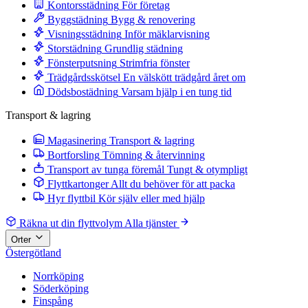
Kontorsstädning
För företag
Byggstädning
Bygg & renovering
Visningsstädning
Inför mäklarvisning
Storstädning
Grundlig städning
Fönsterputsning
Strimfria fönster
Trädgårdsskötsel
En välskött trädgård året om
Dödsbostädning
Varsam hjälp i en tung tid
Transport & lagring
Magasinering
Transport & lagring
Bortforsling
Tömning & återvinning
Transport av tunga föremål
Tungt & otympligt
Flyttkartonger
Allt du behöver för att packa
Hyr flyttbil
Kör själv eller med hjälp
Räkna ut din flyttvolym
Alla tjänster
Orter
Östergötland
Norrköping
Söderköping
Finspång