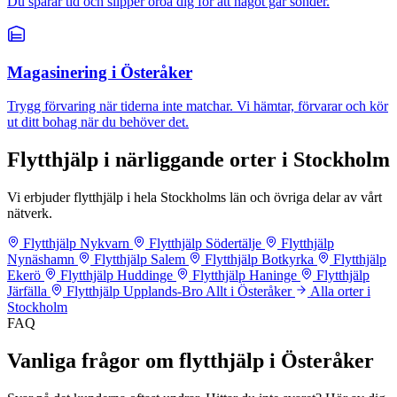
Du sparar tid och slipper oroa dig för att något går sönder.
Magasinering i Österåker
Trygg förvaring när tiderna inte matchar. Vi hämtar, förvarar och kör
ut ditt bohag när du behöver det.
Flytthjälp i närliggande orter i Stockholm
Vi erbjuder flytthjälp i hela Stockholms län och övriga delar av vårt
nätverk.
Flytthjälp Nykvarn
Flytthjälp Södertälje
Flytthjälp
Nynäshamn
Flytthjälp Salem
Flytthjälp Botkyrka
Flytthjälp
Ekerö
Flytthjälp Huddinge
Flytthjälp Haninge
Flytthjälp
Järfälla
Flytthjälp Upplands-Bro
Allt i Österåker
Alla orter i
Stockholm
FAQ
Vanliga frågor om flytthjälp i Österåker