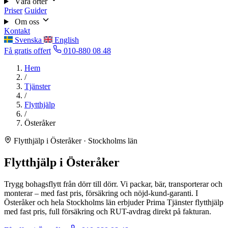
Våra orter
Priser
Guider
Om oss
Kontakt
Svenska
English
Få gratis offert
010-880 08 48
Hem
/
Tjänster
/
Flytthjälp
/
Österåker
Flytthjälp i Österåker · Stockholms län
Flytthjälp i Österåker
Trygg bohagsflytt från dörr till dörr. Vi packar, bär, transporterar och
monterar – med fast pris, försäkring och nöjd-kund-garanti. I
Österåker och hela Stockholms län erbjuder Prima Tjänster flytthjälp
med fast pris, full försäkring och RUT-avdrag direkt på fakturan.