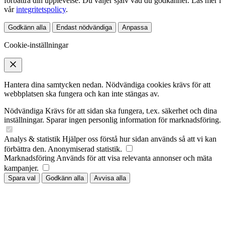
förbättra din upplevelse. Du väljer själv vad du godkänner. Läs mer i
vår
integritetspolicy
.
Godkänn alla
Endast nödvändiga
Anpassa
Cookie-inställningar
Hantera dina samtycken nedan. Nödvändiga cookies krävs för att
webbplatsen ska fungera och kan inte stängas av.
Nödvändiga
Krävs för att sidan ska fungera, t.ex. säkerhet och dina
inställningar. Sparar ingen personlig information för marknadsföring.
Analys & statistik
Hjälper oss förstå hur sidan används så att vi kan
förbättra den. Anonymiserad statistik.
Marknadsföring
Används för att visa relevanta annonser och mäta
kampanjer.
Spara val
Godkänn alla
Avvisa alla