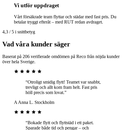
Vi utför uppdraget
Vårt försäkrade team flyttar och städar med fast pris. Du
betalar tryggt efteråt – med RUT redan avdraget.
4,3 / 5 i snittbetyg
Vad våra kunder säger
Baserat på 206 verifierade omdömen på Reco från nöjda kunder
över hela Sverige.
“Otroligt smidig flytt! Teamet var snabbt,
trevligt och allt kom fram helt. Fast pris
höll precis som lovat.”
A
Anna L.
Stockholm
“Bokade flytt och flyttstäd i ett paket.
Sparade både tid och pengar – och