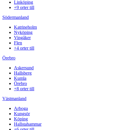
Linköping
+9 orter till
Södermanland
Katrineholm
Nyköping
Vingåker
Flen
+4 orter till
Örebro
Askersund
Hallsberg
Kumla
Örebro
+8 orter till
Västmanland
Arboga
Kungsör
Köping
Hallstahammar
+6 orter till