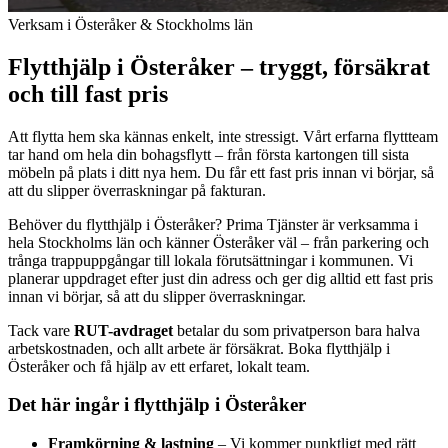
Verksam i Österåker & Stockholms län
Flytthjälp i Österåker – tryggt, försäkrat
och till fast pris
Att flytta hem ska kännas enkelt, inte stressigt. Vårt erfarna flyttteam
tar hand om hela din bohagsflytt – från första kartongen till sista
möbeln på plats i ditt nya hem. Du får ett fast pris innan vi börjar, så
att du slipper överraskningar på fakturan.
Behöver du flytthjälp i Österåker? Prima Tjänster är verksamma i
hela Stockholms län och känner Österåker väl – från parkering och
trånga trappuppgångar till lokala förutsättningar i kommunen. Vi
planerar uppdraget efter just din adress och ger dig alltid ett fast pris
innan vi börjar, så att du slipper överraskningar.
Tack vare
RUT-avdraget
betalar du som privatperson bara halva
arbetskostnaden, och allt arbete är försäkrat. Boka flytthjälp i
Österåker och få hjälp av ett erfaret, lokalt team.
Det här ingår i flytthjälp i Österåker
Framkörning & lastning
– Vi kommer punktligt med rätt