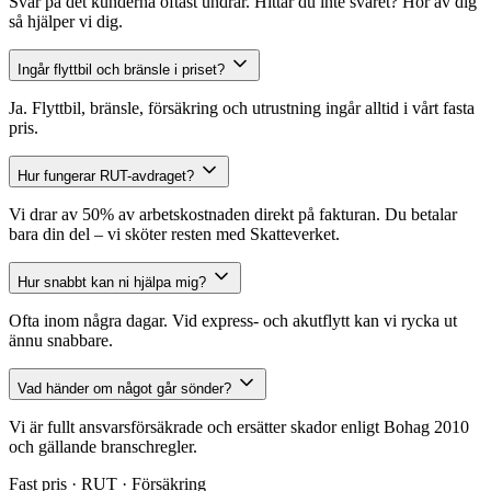
Svar på det kunderna oftast undrar. Hittar du inte svaret? Hör av dig
så hjälper vi dig.
Ingår flyttbil och bränsle i priset?
Ja. Flyttbil, bränsle, försäkring och utrustning ingår alltid i vårt fasta
pris.
Hur fungerar RUT-avdraget?
Vi drar av 50% av arbetskostnaden direkt på fakturan. Du betalar
bara din del – vi sköter resten med Skatteverket.
Hur snabbt kan ni hjälpa mig?
Ofta inom några dagar. Vid express- och akutflytt kan vi rycka ut
ännu snabbare.
Vad händer om något går sönder?
Vi är fullt ansvarsförsäkrade och ersätter skador enligt Bohag 2010
och gällande branschregler.
Fast pris · RUT · Försäkring