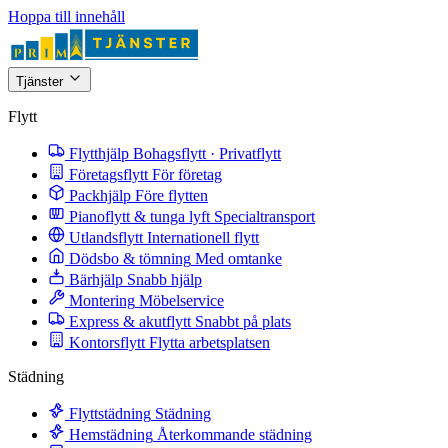
Hoppa till innehåll
Tjänster
Flytt
Flytthjälp
Bohagsflytt · Privatflytt
Företagsflytt
För företag
Packhjälp
Före flytten
Pianoflytt & tunga lyft
Specialtransport
Utlandsflytt
Internationell flytt
Dödsbo & tömning
Med omtanke
Bärhjälp
Snabb hjälp
Montering
Möbelservice
Express & akutflytt
Snabbt på plats
Kontorsflytt
Flytta arbetsplatsen
Städning
Flyttstädning
Städning
Hemstädning
Återkommande städning