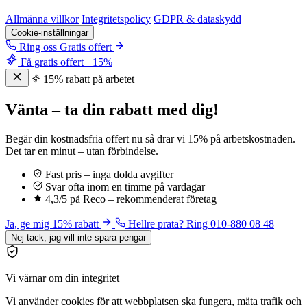
Allmänna villkor
Integritetspolicy
GDPR & dataskydd
Cookie-inställningar
Ring oss
Gratis offert
Få gratis offert
−15%
15% rabatt på arbetet
Vänta – ta din rabatt med dig!
Begär din kostnadsfria offert nu så drar vi 15% på arbetskostnaden.
Det tar en minut – utan förbindelse.
Fast pris – inga dolda avgifter
Svar ofta inom en timme på vardagar
4,3/5 på Reco – rekommenderat företag
Ja, ge mig 15% rabatt
Hellre prata? Ring 010-880 08 48
Nej tack, jag vill inte spara pengar
Vi värnar om din integritet
Vi använder cookies för att webbplatsen ska fungera, mäta trafik och