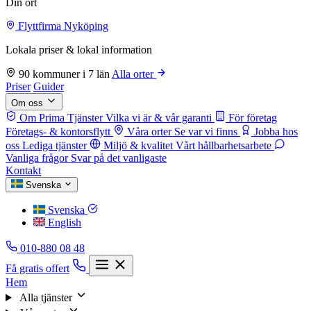
Din ort
Flyttfirma Nyköping
Lokala priser & lokal information
90 kommuner i 7 län
Alla orter
Priser
Guider
Om oss
Om Prima Tjänster
Vilka vi är & vår garanti
För företag
Företags- & kontorsflytt
Våra orter
Se var vi finns
Jobba hos
oss
Lediga tjänster
Miljö & kvalitet
Vårt hållbarhetsarbete
Vanliga frågor
Svar på det vanligaste
Kontakt
Svenska
Svenska
English
010-880 08 48
Få gratis offert
Hem
Alla tjänster