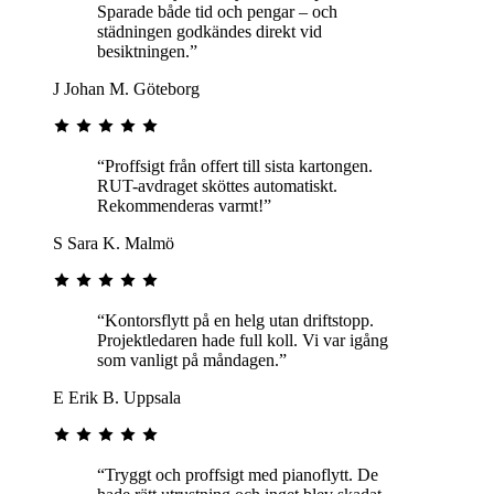
Sparade både tid och pengar – och
städningen godkändes direkt vid
besiktningen.”
J
Johan M.
Göteborg
“Proffsigt från offert till sista kartongen.
RUT-avdraget sköttes automatiskt.
Rekommenderas varmt!”
S
Sara K.
Malmö
“Kontorsflytt på en helg utan driftstopp.
Projektledaren hade full koll. Vi var igång
som vanligt på måndagen.”
E
Erik B.
Uppsala
“Tryggt och proffsigt med pianoflytt. De