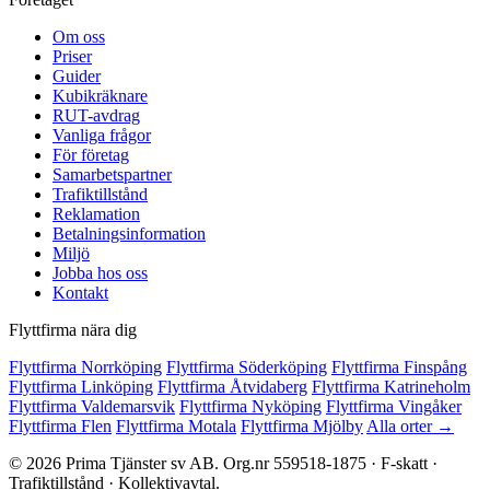
Om oss
Priser
Guider
Kubikräknare
RUT-avdrag
Vanliga frågor
För företag
Samarbetspartner
Trafiktillstånd
Reklamation
Betalningsinformation
Miljö
Jobba hos oss
Kontakt
Flyttfirma nära dig
Flyttfirma Norrköping
Flyttfirma Söderköping
Flyttfirma Finspång
Flyttfirma Linköping
Flyttfirma Åtvidaberg
Flyttfirma Katrineholm
Flyttfirma Valdemarsvik
Flyttfirma Nyköping
Flyttfirma Vingåker
Flyttfirma Flen
Flyttfirma Motala
Flyttfirma Mjölby
Alla orter →
© 2026 Prima Tjänster sv AB. Org.nr 559518-1875 · F-skatt ·
Trafiktillstånd · Kollektivavtal.