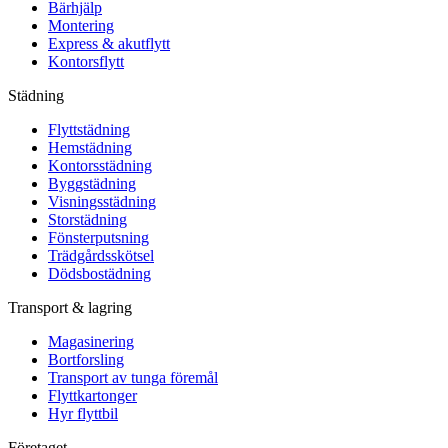
Bärhjälp
Montering
Express & akutflytt
Kontorsflytt
Städning
Flyttstädning
Hemstädning
Kontorsstädning
Byggstädning
Visningsstädning
Storstädning
Fönsterputsning
Trädgårdsskötsel
Dödsbostädning
Transport & lagring
Magasinering
Bortforsling
Transport av tunga föremål
Flyttkartonger
Hyr flyttbil
Företaget