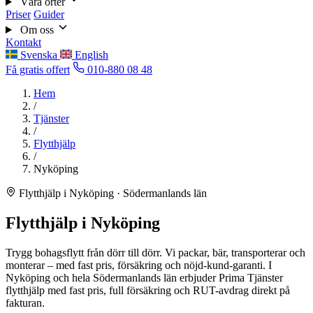
Våra orter
Priser
Guider
Om oss
Kontakt
Svenska
English
Få gratis offert
010-880 08 48
Hem
/
Tjänster
/
Flytthjälp
/
Nyköping
Flytthjälp i Nyköping · Södermanlands län
Flytthjälp i Nyköping
Trygg bohagsflytt från dörr till dörr. Vi packar, bär, transporterar och
monterar – med fast pris, försäkring och nöjd-kund-garanti. I
Nyköping och hela Södermanlands län erbjuder Prima Tjänster
flytthjälp med fast pris, full försäkring och RUT-avdrag direkt på
fakturan.