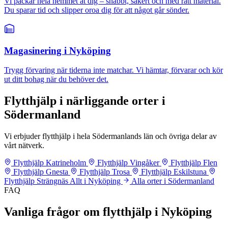
Vi packar hela hemmet åt dig – snabbt, säkert och med rätt material.
Du sparar tid och slipper oroa dig för att något går sönder.
Magasinering i Nyköping
Trygg förvaring när tiderna inte matchar. Vi hämtar, förvarar och kör
ut ditt bohag när du behöver det.
Flytthjälp i närliggande orter i
Södermanland
Vi erbjuder flytthjälp i hela Södermanlands län och övriga delar av
vårt nätverk.
Flytthjälp Katrineholm
Flytthjälp Vingåker
Flytthjälp Flen
Flytthjälp Gnesta
Flytthjälp Trosa
Flytthjälp Eskilstuna
Flytthjälp Strängnäs
Allt i Nyköping
Alla orter i Södermanland
FAQ
Vanliga frågor om flytthjälp i Nyköping