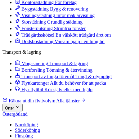
Kontorsstädning
För företag
Byggstädning
Bygg & renovering
Visningsstädning
Inför mäklarvisning
Storstädning
Grundlig städning
Fönsterputsning
Strimfria fönster
Trädgårdsskötsel
En välskött trädgård året om
Dödsbostädning
Varsam hjälp i en tung tid
Transport & lagring
Magasinering
Transport & lagring
Bortforsling
Tömning & återvinning
Transport av tunga föremål
Tungt & otympligt
Flyttkartonger
Allt du behöver för att packa
Hyr flyttbil
Kör själv eller med hjälp
Räkna ut din flyttvolym
Alla tjänster
Orter
Östergötland
Norrköping
Söderköping
Finspång