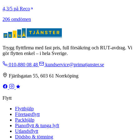
4,3/5 på Reco
206 omdömen
Trygg flyttfirma med fast pris, full försäkring och RUT-avdrag. Vi
gör flytten enkel – i hela Sverige.
010-880 08 48
kundservice@primatjanster.se
Fjärilsgatan 55, 603 61 Norrköping
Flytt
Flytthjälp
Företagsflytt
Packhjälp
Pianoflytt & tunga lyft
Utlandsflytt
Dödsbo & tömning