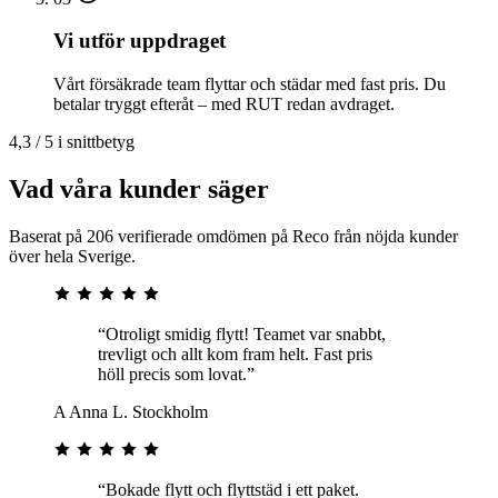
Vi utför uppdraget
Vårt försäkrade team flyttar och städar med fast pris. Du
betalar tryggt efteråt – med RUT redan avdraget.
4,3 / 5 i snittbetyg
Vad våra kunder säger
Baserat på 206 verifierade omdömen på Reco från nöjda kunder
över hela Sverige.
“Otroligt smidig flytt! Teamet var snabbt,
trevligt och allt kom fram helt. Fast pris
höll precis som lovat.”
A
Anna L.
Stockholm
“Bokade flytt och flyttstäd i ett paket.