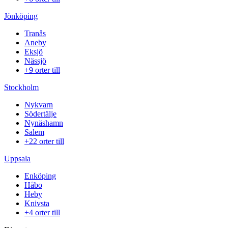
Jönköping
Tranås
Aneby
Eksjö
Nässjö
+9 orter till
Stockholm
Nykvarn
Södertälje
Nynäshamn
Salem
+22 orter till
Uppsala
Enköping
Håbo
Heby
Knivsta
+4 orter till