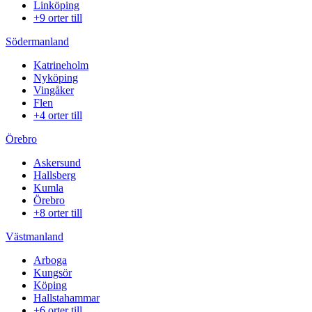
Linköping
+9 orter till
Södermanland
Katrineholm
Nyköping
Vingåker
Flen
+4 orter till
Örebro
Askersund
Hallsberg
Kumla
Örebro
+8 orter till
Västmanland
Arboga
Kungsör
Köping
Hallstahammar
+6 orter till