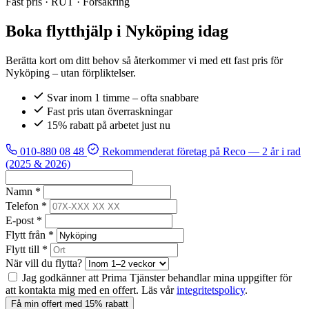
Fast pris · RUT · Försäkring
Boka flytthjälp i Nyköping idag
Berätta kort om ditt behov så återkommer vi med ett fast pris för
Nyköping – utan förpliktelser.
Svar inom 1 timme – ofta snabbare
Fast pris utan överraskningar
15% rabatt på arbetet just nu
010-880 08 48
Rekommenderat företag på Reco
— 2 år i rad
(2025 & 2026)
Namn *
Telefon *
E-post *
Flytt från *
Flytt till *
När vill du flytta?
Jag godkänner att Prima Tjänster behandlar mina uppgifter för
att kontakta mig med en offert. Läs vår
integritetspolicy
.
Få min offert med 15% rabatt