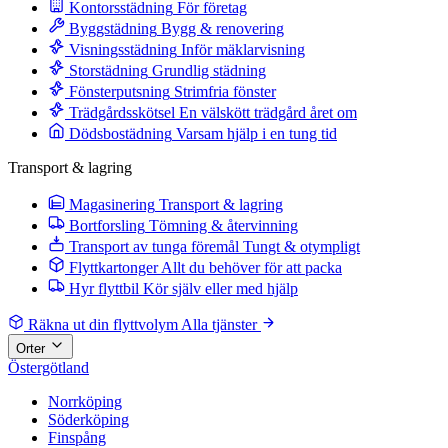
Kontorsstädning
För företag
Byggstädning
Bygg & renovering
Visningsstädning
Inför mäklarvisning
Storstädning
Grundlig städning
Fönsterputsning
Strimfria fönster
Trädgårdsskötsel
En välskött trädgård året om
Dödsbostädning
Varsam hjälp i en tung tid
Transport & lagring
Magasinering
Transport & lagring
Bortforsling
Tömning & återvinning
Transport av tunga föremål
Tungt & otympligt
Flyttkartonger
Allt du behöver för att packa
Hyr flyttbil
Kör själv eller med hjälp
Räkna ut din flyttvolym
Alla tjänster
Orter
Östergötland
Norrköping
Söderköping
Finspång