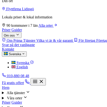
Din ort
Flyttfirma Lidingö
Lokala priser & lokal information
90 kommuner i 7 län
Alla orter
Priser
Guider
Om oss
Om Prima Tjänster
Vilka vi är & vår garanti
För företag
Företag
Svar på det vanligaste
Kontakt
Svenska
Svenska
English
010-880 08 48
Få gratis offert
Hem
Alla tjänster
Våra orter
Priser
Guider