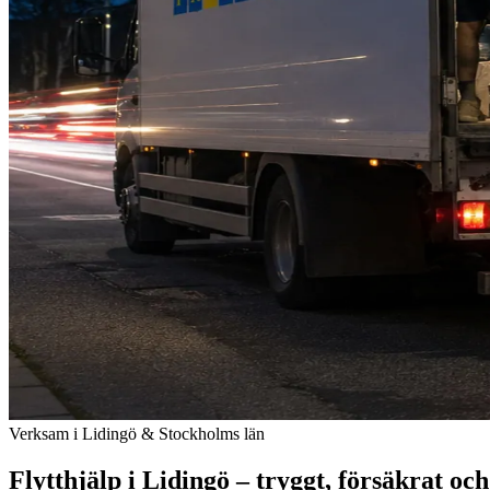
Verksam i Lidingö & Stockholms län
Flytthjälp i Lidingö – tryggt, försäkrat och t