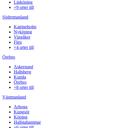
Linköping
+9 orter till
Södermanland
Katrineholm
Nyköping
Vingåker
Flen
+4 orter till
Örebro
Askersund
Hallsberg
Kumla
Örebro
+8 orter till
Västmanland
Arboga
Kungsör
Köping
Hallstahammar
+6 orter till