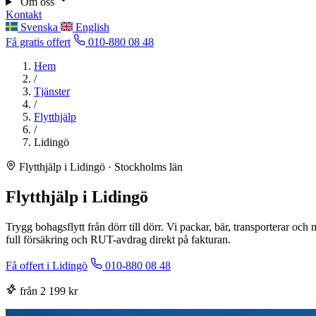
Om oss
Kontakt
Svenska
English
Få gratis offert
010-880 08 48
Hem
/
Tjänster
/
Flytthjälp
/
Lidingö
Flytthjälp i Lidingö · Stockholms län
Flytthjälp i Lidingö
Trygg bohagsflytt från dörr till dörr. Vi packar, bär, transporterar oc
full försäkring och RUT-avdrag direkt på fakturan.
Få offert i Lidingö
010-880 08 48
från 2 199 kr