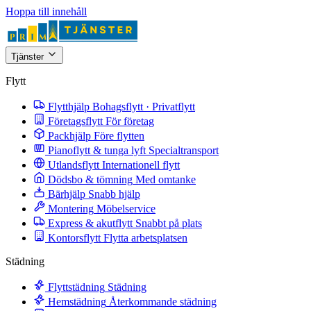
Hoppa till innehåll
Tjänster
Flytt
Flytthjälp
Bohagsflytt · Privatflytt
Företagsflytt
För företag
Packhjälp
Före flytten
Pianoflytt & tunga lyft
Specialtransport
Utlandsflytt
Internationell flytt
Dödsbo & tömning
Med omtanke
Bärhjälp
Snabb hjälp
Montering
Möbelservice
Express & akutflytt
Snabbt på plats
Kontorsflytt
Flytta arbetsplatsen
Städning
Flyttstädning
Städning
Hemstädning
Återkommande städning