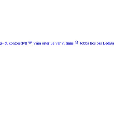
s- & kontorsflytt
Våra orter
Se var vi finns
Jobba hos oss
Lediga 