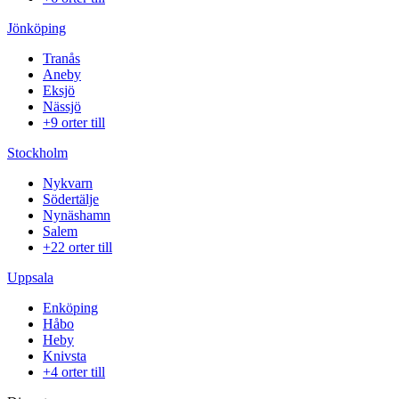
Jönköping
Tranås
Aneby
Eksjö
Nässjö
+9 orter till
Stockholm
Nykvarn
Södertälje
Nynäshamn
Salem
+22 orter till
Uppsala
Enköping
Håbo
Heby
Knivsta
+4 orter till