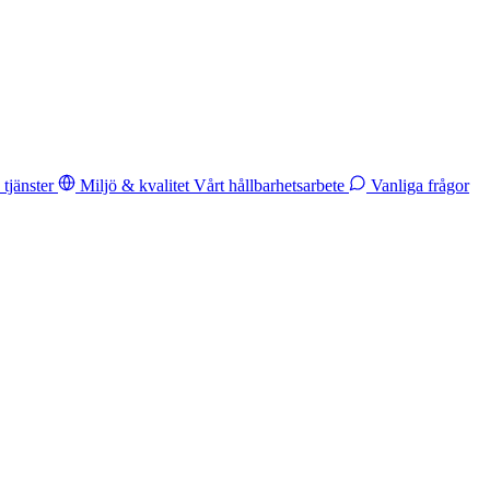
tjänster
Miljö & kvalitet
Vårt hållbarhetsarbete
Vanliga frågor