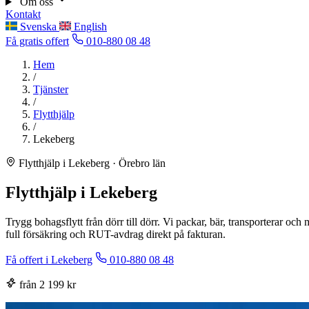
Om oss
Kontakt
Svenska
English
Få gratis offert
010-880 08 48
Hem
/
Tjänster
/
Flytthjälp
/
Lekeberg
Flytthjälp i Lekeberg · Örebro län
Flytthjälp i Lekeberg
Trygg bohagsflytt från dörr till dörr. Vi packar, bär, transporterar oc
full försäkring och RUT-avdrag direkt på fakturan.
Få offert i Lekeberg
010-880 08 48
från 2 199 kr