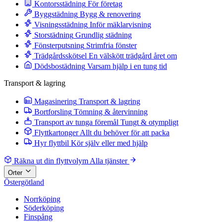
Kontorsstädning
För företag
Byggstädning
Bygg & renovering
Visningsstädning
Inför mäklarvisning
Storstädning
Grundlig städning
Fönsterputsning
Strimfria fönster
Trädgårdsskötsel
En välskött trädgård året om
Dödsbostädning
Varsam hjälp i en tung tid
Transport & lagring
Magasinering
Transport & lagring
Bortforsling
Tömning & återvinning
Transport av tunga föremål
Tungt & otympligt
Flyttkartonger
Allt du behöver för att packa
Hyr flyttbil
Kör själv eller med hjälp
Räkna ut din flyttvolym
Alla tjänster
Orter
Östergötland
Norrköping
Söderköping
Finspång