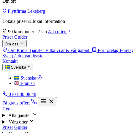
Din ort
Flyttfirma Lekeberg
Lokala priser & lokal information
90 kommuner i 7 län
Alla orter
Priser
Guider
Om oss
Om Prima Tjänster
Vilka vi är & vår garanti
För företag
Företag
Svar på det vanligaste
Kontakt
Svenska
Svenska
English
010-880 08 48
Få gratis offert
Hem
Alla tjänster
Våra orter
Priser
Guider