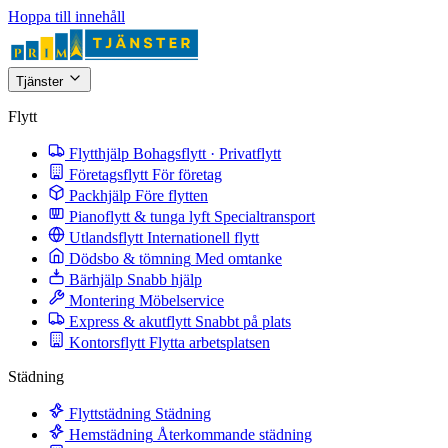
Hoppa till innehåll
Tjänster
Flytt
Flytthjälp
Bohagsflytt · Privatflytt
Företagsflytt
För företag
Packhjälp
Före flytten
Pianoflytt & tunga lyft
Specialtransport
Utlandsflytt
Internationell flytt
Dödsbo & tömning
Med omtanke
Bärhjälp
Snabb hjälp
Montering
Möbelservice
Express & akutflytt
Snabbt på plats
Kontorsflytt
Flytta arbetsplatsen
Städning
Flyttstädning
Städning
Hemstädning
Återkommande städning