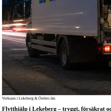
Verksam i Lekeberg & Örebro län
Flytthjälp i Lekeberg – tryggt, försäkrat och