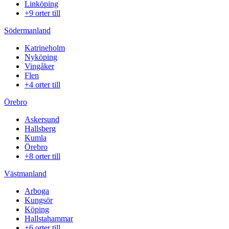
Linköping
+9 orter till
Södermanland
Katrineholm
Nyköping
Vingåker
Flen
+4 orter till
Örebro
Askersund
Hallsberg
Kumla
Örebro
+8 orter till
Västmanland
Arboga
Kungsör
Köping
Hallstahammar
+6 orter till