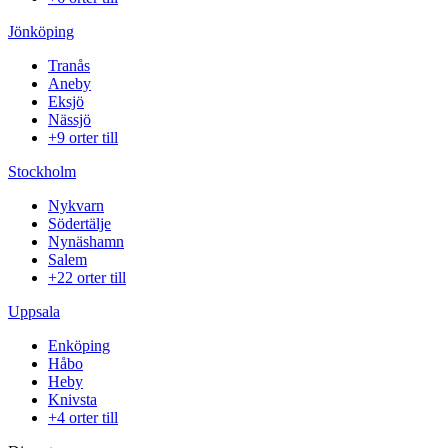
Jönköping
Tranås
Aneby
Eksjö
Nässjö
+9 orter till
Stockholm
Nykvarn
Södertälje
Nynäshamn
Salem
+22 orter till
Uppsala
Enköping
Håbo
Heby
Knivsta
+4 orter till