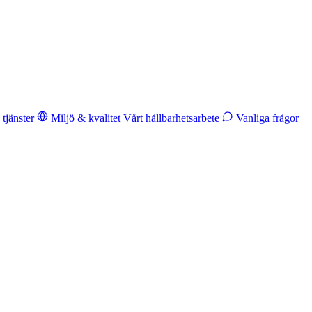
tjänster
Miljö & kvalitet
Vårt hållbarhetsarbete
Vanliga frågor